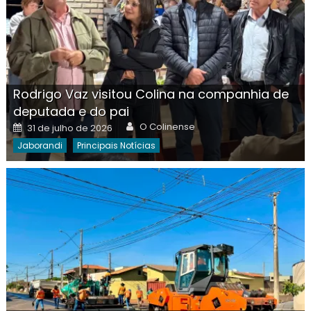
Rodrigo Vaz visitou Colina na companhia de
deputada e do pai
Author
Posted
O Colinense
31 de julho de 2026
on
Jaborandi
Principais Notícias