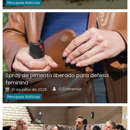
Principais Notícias
Spray de pimenta liberado para defesa
feminina
Author
Posted
O Colinense
31 de julho de 2026
on
Principais Notícias