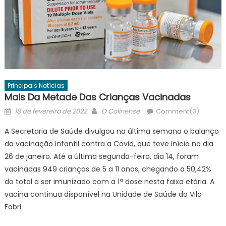
Principais Notícias
Mais Da Metade Das Crianças Vacinadas
Posted
Author
18 de fevereiro de 2022
O Colinense
Comment(0)
on
A Secretaria de Saúde divulgou na última semana o balanço
da vacinação infantil contra a Covid, que teve início no dia
26 de janeiro. Até a última segunda-feira, dia 14, foram
vacinadas 949 crianças de 5 a 11 anos, chegando a 50,42%
do total a ser imunizado com a 1ª dose nesta faixa etária. A
vacina continua disponível na Unidade de Saúde da Vila
Fabri.