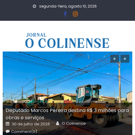
Skip
segunda-feira, agosto 10, 2026
to
content
Deputado Marcos Pereira destina R$ 3 milhões para
obras e serviços
Author
Posted
O Colinense
30 de julho de 2026
on
Comment(0)