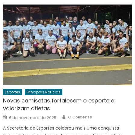
Esportes
Principais Notícias
Novas camisetas fortalecem o esporte e
valorizam atletas
Author
Posted
O Colinense
6 de novembro de 2025
on
A Secretaria de Esportes celebrou mais uma conquista