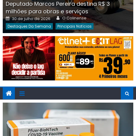
Deputado Marcos Pereira destina R$ 3
milhões para obras e serviços
Author
Posted
O Colinense
30 de julho de 2026
on
Destaques Da Semana
Principais Notícias