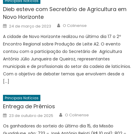
Principais Notícias
Dieb esteve com Secretário de Agricultura em
Novo Horizonte
Author
Posted
O Colinense
24 de março de 2023
on
A cidade de Novo Horizonte realizou no último dia 17 o 2º
Encontro Regional sobre Produção de Leite A2. O evento
contou com a participação do Secretário de Agricultura
Antônio Júlio Junqueira de Queiroz, representantes
municipais e de profissionais do setor da cadeia de laticínios.
Com o objetivo de debater temas que envolvem desde a
[…]
Principais Notícias
Entrega de Prêmios
Author
Posted
O Colinense
23 de outubro de 2025
on
Os ganhadores do sorteio do último dia 15, da Missão
Guadalupe, são: 733 – José Antônio Beloti (R$ 10 mil); 802 –