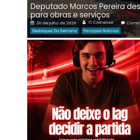
Deputado Marcos Pereira des
para obras e serviços
Author
Posted
O Colinense
30 de julho de 2026
Comme
on
Destaques Da Semana
Principais Notícias