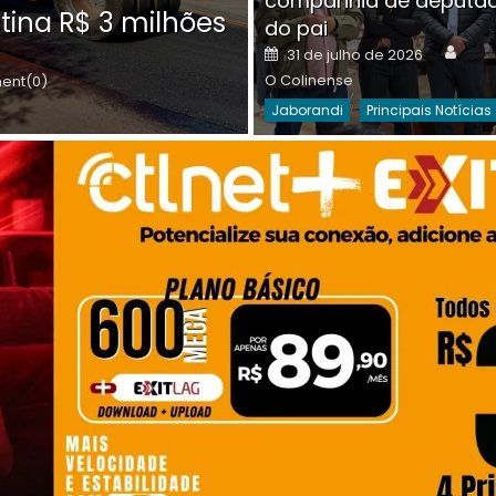
companhia de deputa
Posted
O C
30 de julho de 2026
tina R$ 3 milhões
on
do pai
Destaques Da Semana
Princip
Auth
Posted
31 de julho de 2026
on
O Colinense
nt(0)
Jaborandi
Principais Notícias