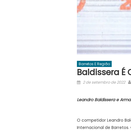
Barretos E Região
Baldissera É
Posted
2 de setembro de 2022
on
Leandro Baldissera e Arm
O competidor Leandro Bal
Internacional de Barretos.