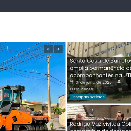
Santa Casa de Barreto
amplia permanência d
acompanhantes na UT
Auth
Posted
31 de julho de 2026
on
O Colinense
Principais Notícias
Boutique na Av. Â
Rodrigo Vaz visitou Col
invadida por cri
Aut