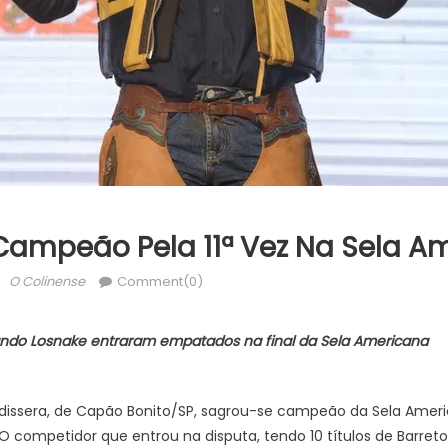
 Campeão Pela 11ª Vez Na Sela A
Author
O Colinense
Comment(0)
ando Losnake entraram empatados na final da Sela Americana
dissera, de Capão Bonito/SP, sagrou-se campeão da Sela Ameri
 O competidor que entrou na disputa, tendo 10 títulos de Barreto