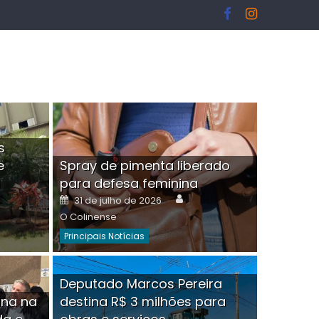
s
e
Spray de pimenta liberado
I
para defesa feminina
or
Author
Posted
31 de julho de 2026
on
O Colinense
Principais Notícias
ngelo Martins Tristão é
Deputado Marcos Pereira
ina na
destina R$ 3 milhões para
minoso mascarado
Empres
hor