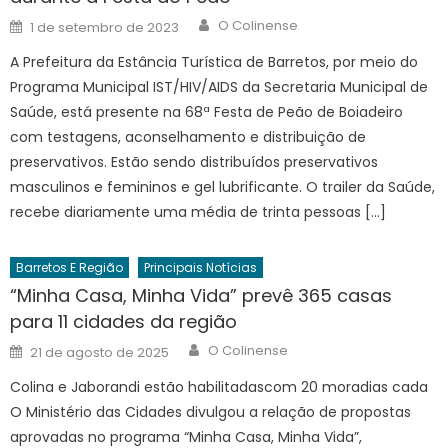
Author
Posted
O Colinense
1 de setembro de 2023
on
A Prefeitura da Estância Turística de Barretos, por meio do
Programa Municipal IST/HIV/AIDS da Secretaria Municipal de
Saúde, está presente na 68ª Festa de Peão de Boiadeiro
com testagens, aconselhamento e distribuição de
preservativos. Estão sendo distribuídos preservativos
masculinos e femininos e gel lubrificante. O trailer da Saúde,
recebe diariamente uma média de trinta pessoas […]
Barretos E Região
Principais Notícias
“Minha Casa, Minha Vida” prevê 365 casas
para 11 cidades da região
Author
Posted
O Colinense
21 de agosto de 2025
on
Colina e Jaborandi estão habilitadascom 20 moradias cada
O Ministério das Cidades divulgou a relação de propostas
aprovadas no programa “Minha Casa, Minha Vida”,