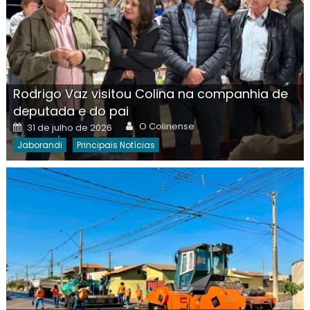
Rodrigo Vaz visitou Colina na companhia de
deputada e do pai
Author
Posted
O Colinense
31 de julho de 2026
on
Jaborandi
Principais Notícias