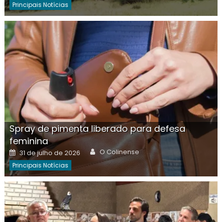
Principais Notícias
Spray de pimenta liberado para defesa
feminina
Author
Posted
O Colinense
31 de julho de 2026
on
Principais Notícias