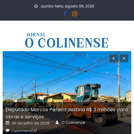
Skip
quinta-feira, agosto 06, 2026
to
content
Deputado Marcos Pereira destina R$ 3 milhões para
obras e serviços
Author
Posted
O Colinense
30 de julho de 2026
on
Comment(0)