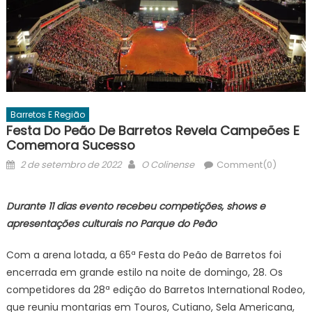
Barretos E Região
Festa Do Peão De Barretos Revela Campeões E
Comemora Sucesso
Posted
Author
2 de setembro de 2022
O Colinense
Comment(0)
on
Durante 11 dias evento recebeu competições, shows e
apresentações culturais no Parque do Peão
Com a arena lotada, a 65ª Festa do Peão de Barretos foi
encerrada em grande estilo na noite de domingo, 28. Os
competidores da 28ª edição do Barretos International Rodeo,
que reuniu montarias em Touros, Cutiano, Sela Americana,