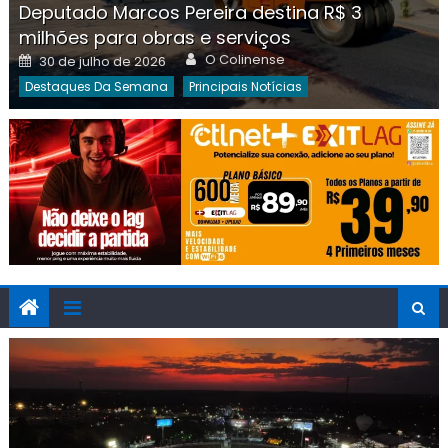
Deputado Marcos Pereira destina R$ 3
milhões para obras e serviços
Author
Posted
O Colinense
30 de julho de 2026
on
Destaques Da Semana
Principais Notícias