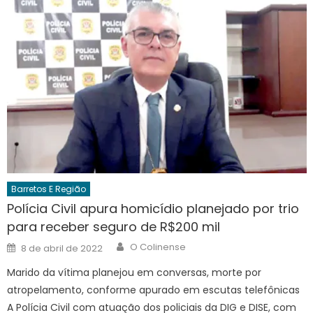
Barretos E Região
Polícia Civil apura homicídio planejado por trio
para receber seguro de R$200 mil
Author
Posted
O Colinense
8 de abril de 2022
on
Marido da vítima planejou em conversas, morte por
atropelamento, conforme apurado em escutas telefônicas
A Polícia Civil com atuação dos policiais da DIG e DISE, com