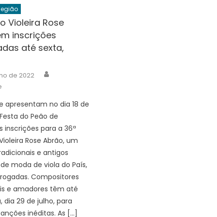
Região
 Violeira Rose
em inscrições
das até sexta,
Author
lho de 2022
e
 se apresentam no dia 18 de
Festa do Peão de
s inscrições para a 36ª
Violeira Rose Abrão, um
radicionais e antigos
de moda de viola do País,
rrogadas. Compositores
ais e amadores têm até
, dia 29 de julho, para
canções inéditas. As […]