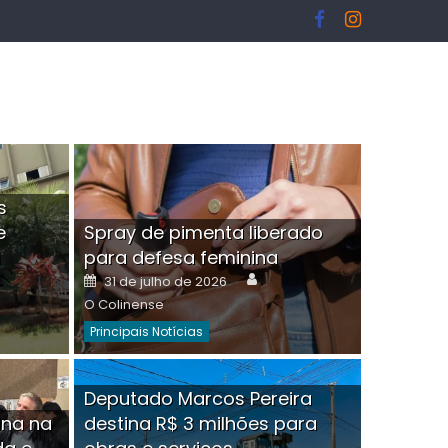
s
e
Spray de pimenta liberado
I
para defesa feminina
or
Author
Posted
31 de julho de 2026
on
O Colinense
Principais Notícias
ngelo Martins Tristão é
Deputado Marcos Pereira
ina na
destina R$ 3 milhões para
minoso mascarado
Empres
hor