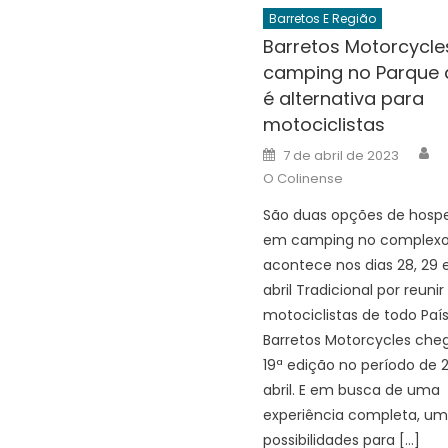
Barretos E Região
Barretos Motorcycle
camping no Parque 
é alternativa para
motociclistas
A
Posted
7 de abril de 2023
on
O Colinense
São duas opções de hos
em camping no complexo
acontece nos dias 28, 29 
abril Tradicional por reuni
motociclistas de todo País
Barretos Motorcycles che
19ª edição no período de 
abril. E em busca de uma
experiência completa, um
possibilidades para […]