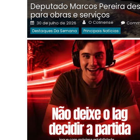
Deputado Marcos Pereira des
para obras e serviços
Author
Posted
O Colinense
30 de julho de 2026
Comme
on
Destaques Da Semana
Principais Notícias