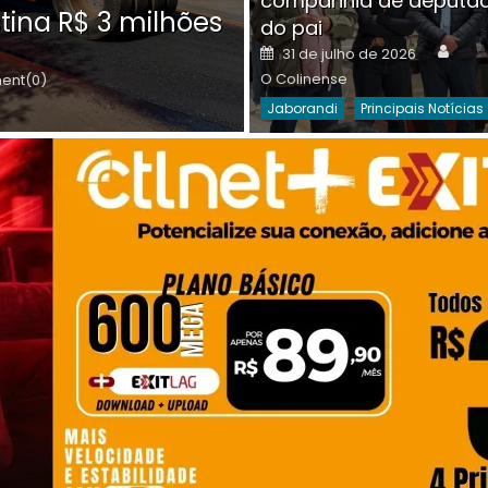
companhia de deputa
Posted
O C
30 de julho de 2026
tina R$ 3 milhões
on
do pai
Destaques Da Semana
Princip
Auth
Posted
31 de julho de 2026
on
O Colinense
nt(0)
Jaborandi
Principais Notícias