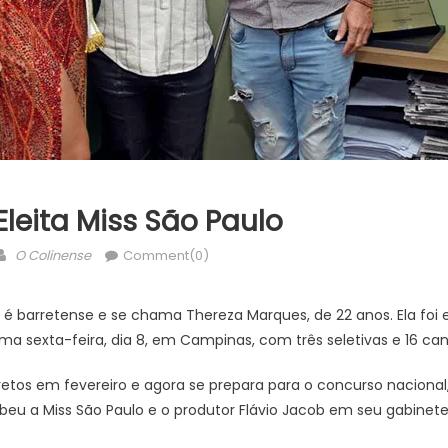
Eleita Miss São Paulo
Author
O Colinense
Comment(0)
 é barretense e se chama Thereza Marques, de 22 anos. Ela foi 
ima sexta-feira, dia 8, em Campinas, com três seletivas e 16 can
arretos em fevereiro e agora se prepara para o concurso naciona
beu a Miss São Paulo e o produtor Flávio Jacob em seu gabinete