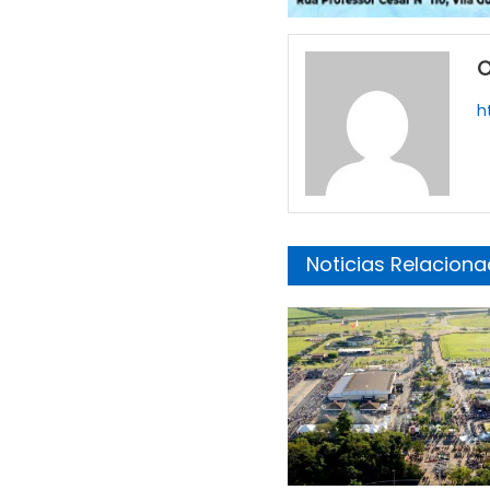
O
h
Noticias Relacion