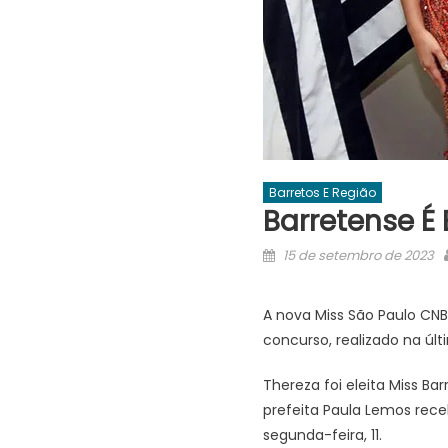
Barretos E Região
Barretense É 
Posted
15 de setembro de 2023
on
A nova Miss São Paulo CNB
concurso, realizado na últ
Thereza foi eleita Miss B
prefeita Paula Lemos rece
segunda-feira, 11.