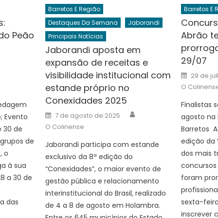
Barretos E Região
Barretos E 
s:
Concurso
Destaques Da Semana
Jaborandi
do Peão
Abrão t
Principais Notícias
prorroga
Jaborandi aposta em
29/07
expansão de receitas e
uthor
Posted
visibilidade institucional com
29 de ju
on
estande próprio no
O Colinens
Conexidades 2025
pedagem
Finalistas
Author
Posted
7 de agosto de 2025
; Evento
agosto na 
on
O Colinense
e 30 de
Barretos A
r grupos de
edição da 
Jaborandi participa com estande
, o
dos mais t
exclusivo da 8ª edição do
ga à sua
concursos 
“Conexidades”, o maior evento de
28 a 30 de
foram pro
gestão pública e relacionamento
profission
interinstitucional do Brasil, realizado
a das
sexta-feira
de 4 a 8 de agosto em Holambra.
inscrever 
Entre os 645 municípios do Estado,