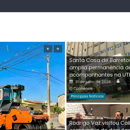
Santa Casa de Barreto
amplia permanência d
acompanhantes na UT
Auth
Posted
31 de julho de 2026
on
O Colinense
Principais Notícias
Boutique na Av. Â
Rodrigo Vaz visitou Col
invadida por cri
Aut