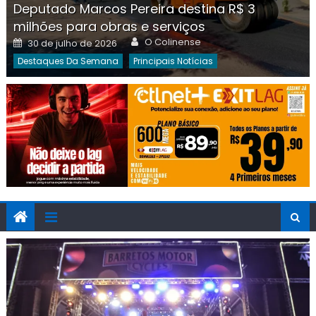
Deputado Marcos Pereira destina R$ 3
milhões para obras e serviços
Author
Posted
O Colinense
30 de julho de 2026
on
Destaques Da Semana
Principais Notícias