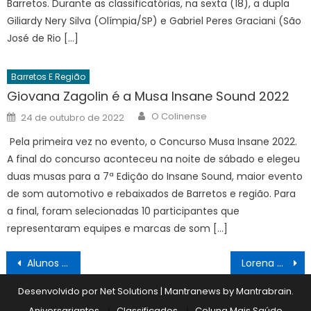
Barretos. Durante as classificatórias, na sexta (18), a dupla
Giliardy Nery Silva (Olímpia/SP) e Gabriel Peres Graciani (São
José de Rio […]
Barretos E Região
Giovana Zagolin é a Musa Insane Sound 2022
Author
Posted
O Colinense
24 de outubro de 2022
on
Pela primeira vez no evento, o Concurso Musa Insane 2022.
A final do concurso aconteceu na noite de sábado e elegeu
duas musas para a 7ª Edição do Insane Sound, maior evento
de som automotivo e rebaixados de Barretos e região. Para
a final, foram selecionadas 10 participantes que
representaram equipes e marcas de som […]
Navegação
Alunos visitam estande da Coopercitrus na Agrishow para conhecer o agro sustentável
Lorena Custódio, de Catanduva/SP, é eleita Garota Motorcycles 2023
de
Desenvolvido por Net Solutions
|
Mantranews by
Mantrabrain
.
Post
Aniversariantes
Classificados
Coluna Mais Saúde