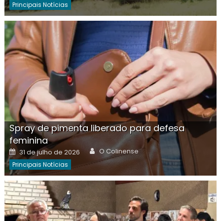
Principais Notícias
Spray de pimenta liberado para defesa
feminina
Author
Posted
O Colinense
31 de julho de 2026
on
Principais Notícias