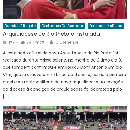
Barretos E Região
Destaques Da Semana
Principais Notícias
Arquidiocese de Rio Preto é instalada
Author
Posted
O Colinense
17 de julho de 2025
on
A instalação oficial da nova Arquidiocese de Rio Preto foi
realizada durante missa solene, na manhã do último dia 9,
que também confirmou e empossou Dom Antônio Emídio
Vilar, que já atuava como bispo da diocese, como o primeiro
arcebispo metropolitano da nova arquidiocese. A elevação
da diocese à condição de arquidiocese foi decretada pelo
[…]