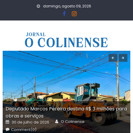
Skip
domingo, agosto 09, 2026
to
content
Deputado Marcos Pereira destina R$ 3 milhões para
obras e serviços
Author
Posted
O Colinense
30 de julho de 2026
on
Comment(0)