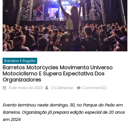
Barretos E Região
Barretos Motorcycles Movimenta Universo
Motociclismo E Supera Expectativa Dos
Organizadores
Posted
Author
5 de maio de 2023
O Colinense
Comment(0)
on
Evento terminou neste domingo, 30, no Parque do Peão em
Barretos. Organização já prepara edição especial de 20 anos
em 2024