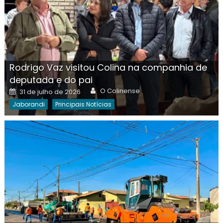
Rodrigo Vaz visitou Colina na companhia de
deputada e do pai
Author
Posted
O Colinense
31 de julho de 2026
on
Jaborandi
Principais Notícias