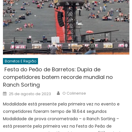
Barretos E Região
Festa do Peão de Barretos: Dupla de
competidores batem recorde mundial no
Ranch Sorting
Author
Posted
O Colinense
25 de agosto de 2023
on
Modalidade está presente pela primeira vez no evento e
competidores fizeram tempo de 18.644 segundos
Modalidade de prova cronometrada – o Ranch Sorting –
está presente pela primeira vez na Festa do Peão de