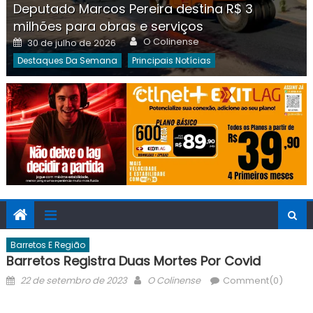
Deputado Marcos Pereira destina R$ 3
milhões para obras e serviços
Author
Posted
O Colinense
30 de julho de 2026
on
Destaques Da Semana
Principais Notícias
Barretos E Região
Barretos Registra Duas Mortes Por Covid
Posted
Author
22 de setembro de 2023
O Colinense
Comment(0)
on