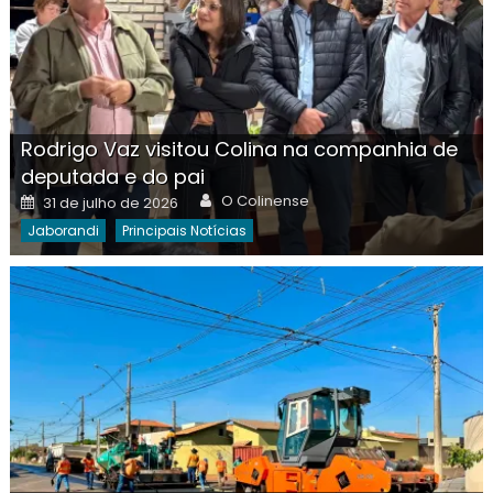
Rodrigo Vaz visitou Colina na companhia de
deputada e do pai
Author
Posted
O Colinense
31 de julho de 2026
on
Jaborandi
Principais Notícias