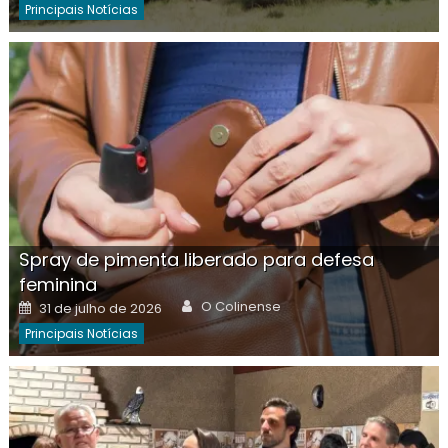
Principais Notícias
Spray de pimenta liberado para defesa
feminina
Author
Posted
O Colinense
31 de julho de 2026
on
Principais Notícias