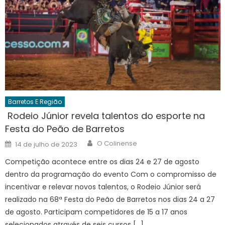
Barretos E Região
Rodeio Júnior revela talentos do esporte na
Festa do Peão de Barretos
Author
Posted
O Colinense
14 de julho de 2023
on
Competição acontece entre os dias 24 e 27 de agosto
dentro da programação do evento Com o compromisso de
incentivar e relevar novos talentos, o Rodeio Júnior será
realizado na 68ª Festa do Peão de Barretos nos dias 24 a 27
de agosto. Participam competidores de 15 a 17 anos
selecionados através de seis cursos […]