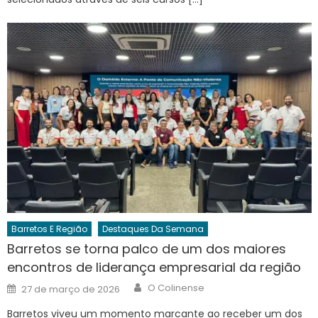
Barretos E Região
Destaques Da Semana
Barretos se torna palco de um dos maiores
encontros de liderança empresarial da região
Author
Posted
O Colinense
27 de março de 2026
on
Barretos viveu um momento marcante ao receber um dos