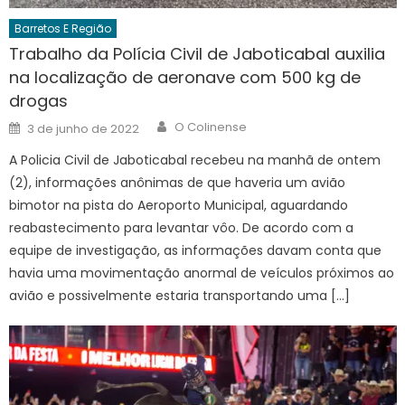
Barretos E Região
Trabalho da Polícia Civil de Jaboticabal auxilia
na localização de aeronave com 500 kg de
drogas
Author
Posted
O Colinense
3 de junho de 2022
on
A Policia Civil de Jaboticabal recebeu na manhã de ontem
(2), informações anônimas de que haveria um avião
bimotor na pista do Aeroporto Municipal, aguardando
reabastecimento para levantar vôo. De acordo com a
equipe de investigação, as informações davam conta que
havia uma movimentação anormal de veículos próximos ao
avião e possivelmente estaria transportando uma […]