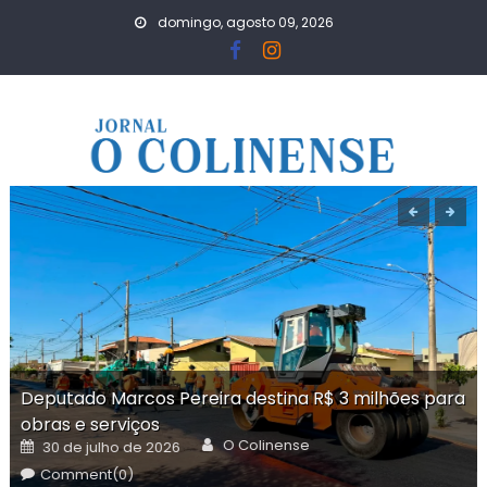
Skip
domingo, agosto 09, 2026
to
content
Deputado Marcos Pereira destina R$ 3 milhões para
obras e serviços
Author
Posted
O Colinense
30 de julho de 2026
on
Comment(0)