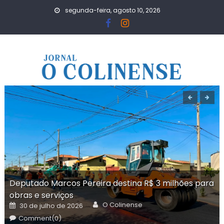
Skip
segunda-feira, agosto 10, 2026
to
content
Deputado Marcos Pereira destina R$ 3 milhões para
obras e serviços
Author
Posted
O Colinense
30 de julho de 2026
on
Comment(0)