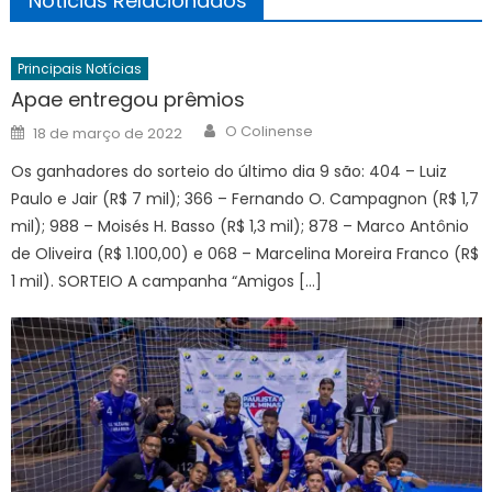
Noticias Relacionados
Principais Notícias
Apae entregou prêmios
Author
Posted
O Colinense
18 de março de 2022
on
Os ganhadores do sorteio do último dia 9 são: 404 – Luiz
Paulo e Jair (R$ 7 mil); 366 – Fernando O. Campagnon (R$ 1,7
mil); 988 – Moisés H. Basso (R$ 1,3 mil); 878 – Marco Antônio
de Oliveira (R$ 1.100,00) e 068 – Marcelina Moreira Franco (R$
1 mil). SORTEIO A campanha “Amigos […]