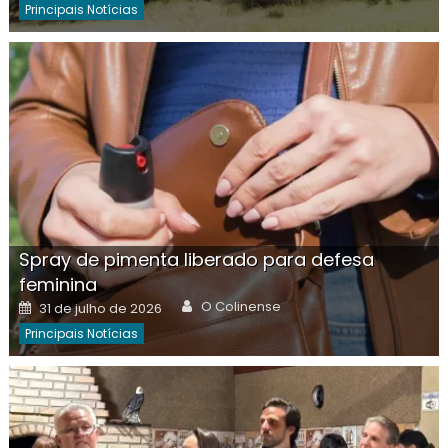
Principais Notícias
Spray de pimenta liberado para defesa
feminina
Author
Posted
O Colinense
31 de julho de 2026
on
Principais Notícias