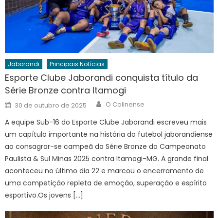
Jaborandi
Principais Notícias
Esporte Clube Jaborandi conquista título da
Série Bronze contra Itamogi
Author
Posted
O Colinense
30 de outubro de 2025
on
A equipe Sub-16 do Esporte Clube Jaborandi escreveu mais
um capítulo importante na história do futebol jaborandiense
ao consagrar-se campeã da Série Bronze do Campeonato
Paulista & Sul Minas 2025 contra Itamogi-MG. A grande final
aconteceu no último dia 22 e marcou o encerramento de
uma competição repleta de emoção, superação e espírito
esportivo.Os jovens […]