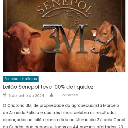
Principais Notícias
Leilão Senepol teve 100% de liquidez
Author
Posted
O Colinense
6 de junho de 2024
on
O Criatório 3M, de propriedade do agropecuarista Marcelo
de Almeida Felício e dos três filhos, celebra os resultados
alcançados no leilão transmitido no último dia 27, pelo Canal
do Criador, que negociou todos os 44 animais ofertados, 23