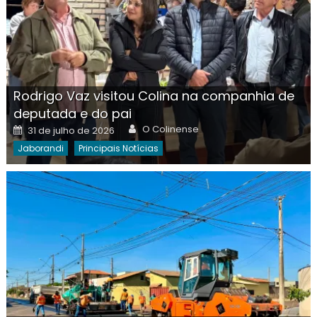
Rodrigo Vaz visitou Colina na companhia de
deputada e do pai
Author
Posted
O Colinense
31 de julho de 2026
on
Jaborandi
Principais Notícias