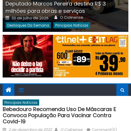
Deputado Marcos Pereira destina R$ 3
milhões para obras e serviços
Author
Posted
O Colinense
30 de julho de 2026
on
Destaques Da Semana
Principais Notícias
Principais Notícias
Bebedouro Recomenda Uso De Máscaras E
Convoca População Para Vacinar Contra
Covid-19
Posted
Author
2 de dezembro de 2022
O Colinense
Comment(0)