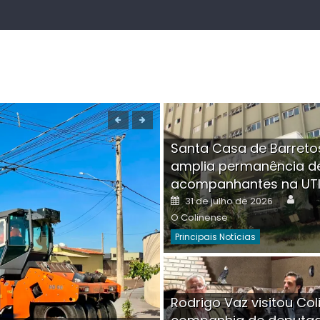
Santa Casa de Barreto
amplia permanência d
acompanhantes na UT
Auth
Posted
31 de julho de 2026
on
O Colinense
Principais Notícias
Boutique na Av. Â
Rodrigo Vaz visitou Col
invadida por cri
Aut