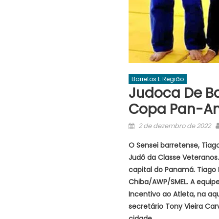
Barretos E Região
Judoca De B
Copa Pan-A
Posted
2 de dezembro de 2022
on
O Sensei barretense, Tia
Judô da Classe Veteranos
capital do Panamá. Tiago
Chiba/AWP/SMEL. A equipe 
Incentivo ao Atleta, na aq
secretário Tony Vieira Car
cidade.