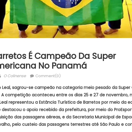
arretos É Campeão Da Super
mericana No Panamá
Author
O Colinense
Comment(0)
go Leal, sagrou-se campeão na categoria meio pesado
da Super
. A competição aconteceu
entre os dias 25 e 27 de novembro,
Leal representou a Estância Turística de Barretos por meio da eq
destacou o apoio recebido da prefeitura, por meio do ProEspor
uisição das passagens aéreas, e da Secretaria
Municipal de Espo
valho, pelo
custeio das passagens terrestres até São Paulo e c