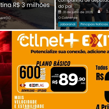
companhia de deputa
Posted
O C
30 de julho de 2026
tina R$ 3 milhões
on
do pai
Destaques Da Semana
Princip
Auth
Posted
31 de julho de 2026
on
O Colinense
nt(0)
Jaborandi
Principais Notícias