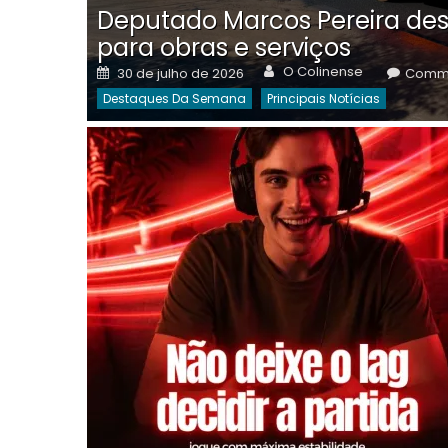
Deputado Marcos Pereira des
para obras e serviços
Author
Posted
O Colinense
30 de julho de 2026
Comme
on
Destaques Da Semana
Principais Notícias