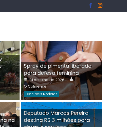
s
e
Spray de pimenta liberado
I
para defesa feminina
or
Author
Posted
31 de julho de 2026
on
O Colinense
Principais Notícias
ngelo Martins Tristão é
Deputado Marcos Pereira
ina na
destina R$ 3 milhões para
minoso mascarado
Empres
hor