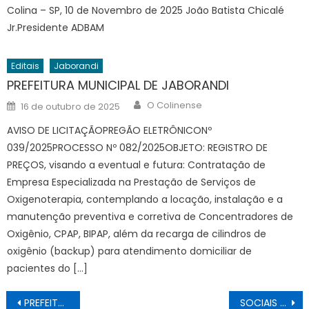
Colina – SP, 10 de Novembro de 2025 João Batista Chicalé
Jr.Presidente ADBAM
Editais
Jaborandi
PREFEITURA MUNICIPAL DE JABORANDI
Author
Posted
O Colinense
16 de outubro de 2025
on
AVISO DE LICITAÇÃOPREGÃO ELETRÔNICONº
039/2025PROCESSO Nº 082/2025OBJETO: REGISTRO DE
PREÇOS, visando a eventual e futura: Contratação de
Empresa Especializada na Prestação de Serviços de
Oxigenoterapia, contemplando a locação, instalação e a
manutenção preventiva e corretiva de Concentradores de
Oxigênio, CPAP, BIPAP, além da recarga de cilindros de
oxigênio (backup) para atendimento domiciliar de
pacientes do […]
Navegação
PREFEITURA MUNICIPAL DE JABORANDI
SOCIAIS 09/10/2025