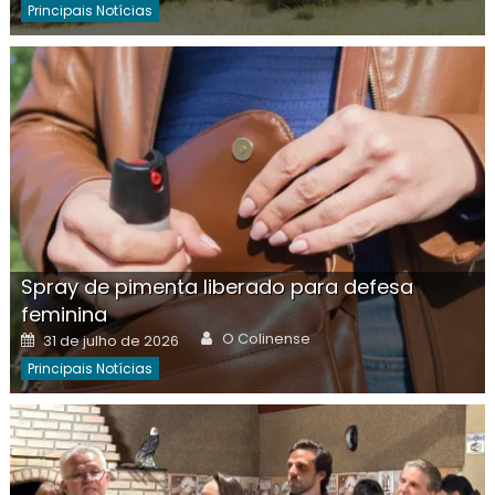
Principais Notícias
Spray de pimenta liberado para defesa
feminina
Author
Posted
O Colinense
31 de julho de 2026
on
Principais Notícias