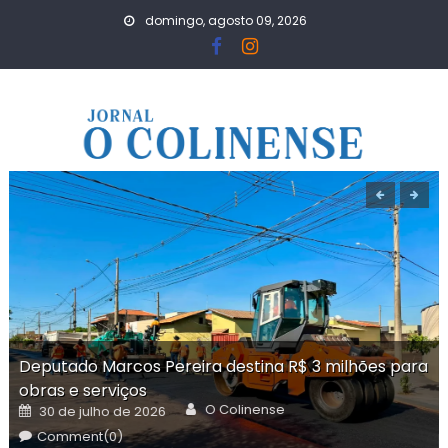
Skip
domingo, agosto 09, 2026
to
content
Deputado Marcos Pereira destina R$ 3 milhões para
obras e serviços
Author
Posted
O Colinense
30 de julho de 2026
on
Comment(0)