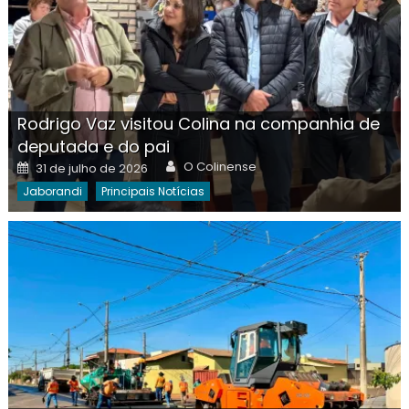
Rodrigo Vaz visitou Colina na companhia de
deputada e do pai
Author
Posted
O Colinense
31 de julho de 2026
on
Jaborandi
Principais Notícias