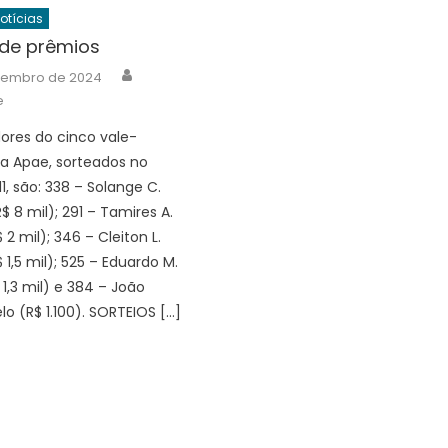
Notícias
 de prêmios
Author
etembro de 2024
e
res do cinco vale-
a Apae, sorteados no
11, são: 338 – Solange C.
 8 mil); 291 – Tamires A.
$ 2 mil); 346 – Cleiton L.
$ 1,5 mil); 525 – Eduardo M.
$ 1,3 mil) e 384 – João
lo (R$ 1.100). SORTEIOS […]