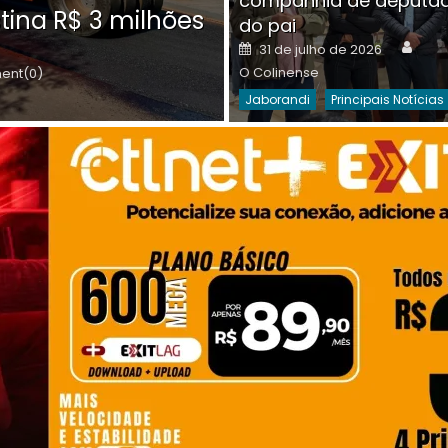
companhia de deputa
Posted
O C
30 de julho de 2026
tina R$ 3 milhões
on
do pai
Destaques Da Semana
Princip
Auth
Posted
31 de julho de 2026
on
O Colinense
nt(0)
Jaborandi
Principais Notícias