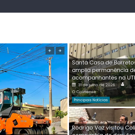
Santa Casa de Barreto
amplia permanência d
acompanhantes na UT
Auth
Posted
31 de julho de 2026
on
O Colinense
Principais Notícias
Boutique na Av. Â
Rodrigo Vaz visitou Col
invadida por cri
Aut