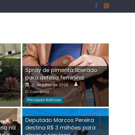
s
e
Spray de pimenta liberado
I
para defesa feminina
or
Author
Posted
31 de julho de 2026
on
O Colinense
Principais Notícias
ngelo Martins Tristão é
Deputado Marcos Pereira
ina na
destina R$ 3 milhões para
minoso mascarado
Empres
hor