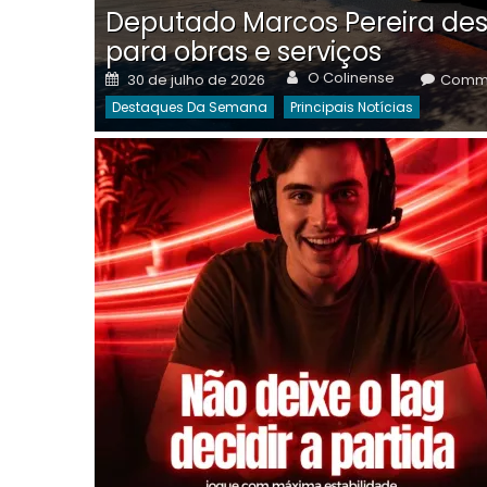
Deputado Marcos Pereira des
para obras e serviços
Author
Posted
O Colinense
30 de julho de 2026
Comme
on
Destaques Da Semana
Principais Notícias