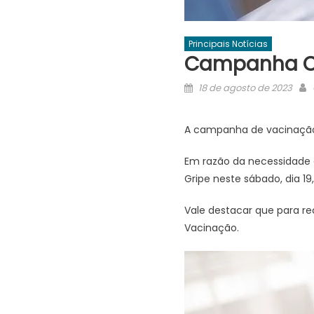
Principais Notícias
Campanha Con
Posted
18 de agosto de 2023
on
A campanha de vacinação c
Em razão da necessidade 
Gripe neste sábado, dia 19,
Vale destacar que para re
Vacinação.