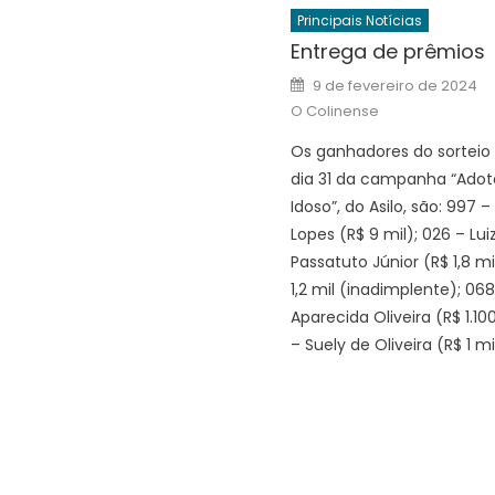
Principais Notícias
Entrega de prêmios
Posted
9 de fevereiro de 2024
on
O Colinense
Os ganhadores do sorteio
dia 31 da campanha “Ado
Idoso”, do Asilo, são: 997 –
Lopes (R$ 9 mil); 026 – Lui
Passatuto Júnior (R$ 1,8 mi
1,2 mil (inadimplente); 068
Aparecida Oliveira (R$ 1.10
– Suely de Oliveira (R$ 1 mi