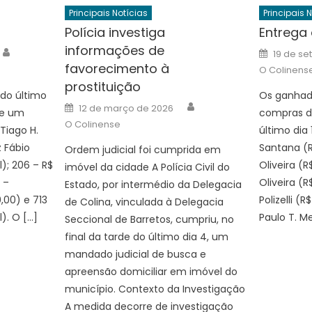
Principais Notícias
Principais 
Polícia investiga
Entrega
informações de
Author
Posted
19 de s
on
favorecimento à
O Colinens
prostituição
 do último
Os ganhado
Author
Posted
12 de março de 2026
te um
compras d
on
O Colinense
 Tiago H.
último dia 
z Fábio
Santana (R$
Ordem judicial foi cumprida em
l); 206 – R$
Oliveira (R
imóvel da cidade A Polícia Civil do
 –
Oliveira (R
Estado, por intermédio da Delegacia
0,00) e 713
Polizelli (R
de Colina, vinculada à Delegacia
l). O […]
Paulo T. Me
Seccional de Barretos, cumpriu, no
final da tarde do último dia 4, um
mandado judicial de busca e
apreensão domiciliar em imóvel do
município. Contexto da Investigação
A medida decorre de investigação