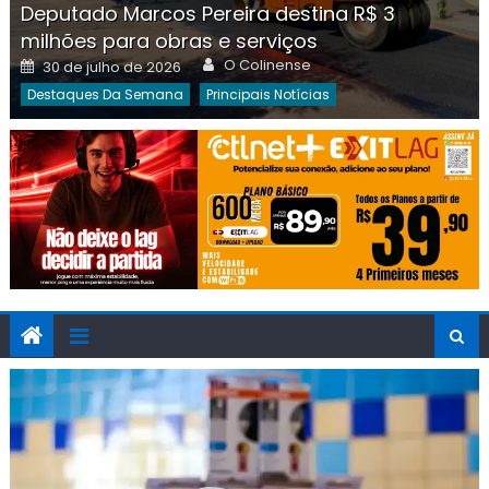
Deputado Marcos Pereira destina R$ 3
milhões para obras e serviços
Author
Posted
O Colinense
30 de julho de 2026
on
Destaques Da Semana
Principais Notícias