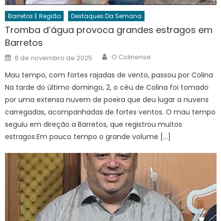
Barretos E Região
Destaques Da Semana
Tromba d’água provoca grandes estragos em
Barretos
Author
Posted
O Colinense
6 de novembro de 2025
on
Mau tempo, com fortes rajadas de vento, passou por Colina
Na tarde do último domingo, 2, o céu de Colina foi tomado
por uma extensa nuvem de poeira que deu lugar a nuvens
carregadas, acompanhadas de fortes ventos. O mau tempo
seguiu em direção a Barretos, que registrou muitos
estragos.Em pouco tempo o grande volume […]