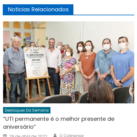
Noticias Relacionados
Destaques Da Semana
“UTI permanente é o melhor presente de
aniversário”
Author
Posted
O Colinense
29 de abril de 2022