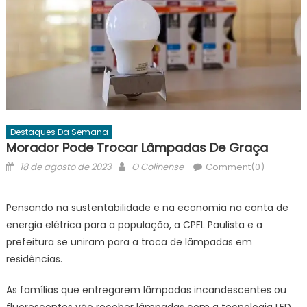
Destaques Da Semana
Morador Pode Trocar Lâmpadas De Graça
Posted
Author
18 de agosto de 2023
O Colinense
Comment(0)
on
Pensando na sustentabilidade e na economia na conta de
energia elétrica para a população, a CPFL Paulista e a
prefeitura se uniram para a troca de lâmpadas em
residências.
As famílias que entregarem lâmpadas incandescentes ou