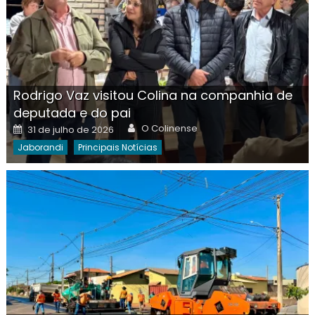
Rodrigo Vaz visitou Colina na companhia de
deputada e do pai
Author
Posted
O Colinense
31 de julho de 2026
on
Jaborandi
Principais Notícias