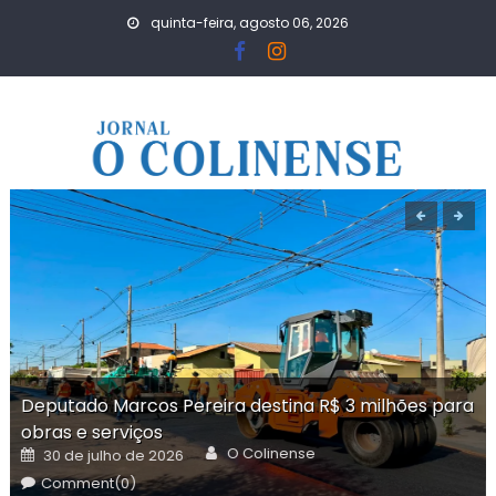
Skip
quinta-feira, agosto 06, 2026
to
content
Deputado Marcos Pereira destina R$ 3 milhões para
obras e serviços
Author
Posted
O Colinense
30 de julho de 2026
on
Comment(0)