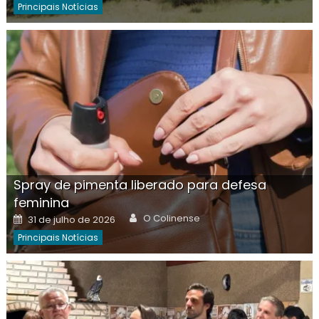
Principais Notícias
Spray de pimenta liberado para defesa
feminina
Author
Posted
O Colinense
31 de julho de 2026
on
Principais Notícias