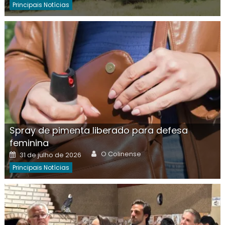
Principais Notícias
Spray de pimenta liberado para defesa
feminina
Author
Posted
O Colinense
31 de julho de 2026
on
Principais Notícias