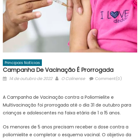
Principais Notícias
Campanha De Vacinação É Prorrogada
Posted
Author
14 de outubro de 2022
O Colinense
Comment(0)
on
A Campanha de Vacinação contra a Poliomielite e
Multivacinação foi prorrogada até o dia 31 de outubro para
crianças e adolescentes na faixa etária de 1 a 15 anos.
Os menores de 5 anos precisam receber a dose contra a
poliomielite e completar o esquema vacinal. O objetivo da