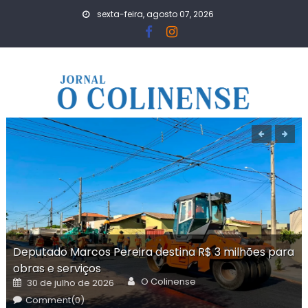
Skip
sexta-feira, agosto 07, 2026
to
content
Deputado Marcos Pereira destina R$ 3 milhões para
obras e serviços
Author
Posted
O Colinense
30 de julho de 2026
on
Comment(0)