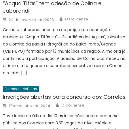
“Acqua Titãs” tem adesão de Colina e
Jaborandi
Author
Posted
O Colinense
24 de fevereiro de 2023
on
Colina e Jaborandi aderiram ao projeto de educação
ambiental “Acqua Titãs – Os Guardiões das Águas”, iniciativa
do Comitê da Bacia Hidrográfica do Baixo Pardo/Grande
(CBH-BPG) formado por 13 municípios da região. A maioria já
confirmou a participação. A adesão de Colina aconteceu no
último dia 14 quando a secretária executiva Luciana Cunha
e relator […]
Principais Notícias
Inscrições abertas para concurso dos Correios
Author
Posted
O Colinense
17 de outubro de 2024
on
Teve início no último dia 10 as inscrições para o concurso
público dos Correios com 3.511 vagas de nível médio e