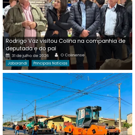
Rodrigo Vaz visitou Colina na companhia de
deputada e do pai
Author
Posted
O Colinense
31 de julho de 2026
on
Jaborandi
Principais Notícias