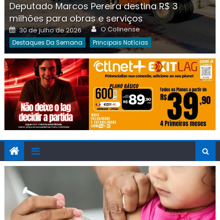
Deputado Marcos Pereira destina R$ 3
milhões para obras e serviços
Author
Posted
O Colinense
30 de julho de 2026
on
Destaques Da Semana
Principais Notícias