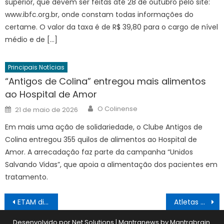
superior, que devem ser feitas até 28 de outubro pelo site:
www.ibfc.org.br, onde constam todas informações do
certame. O valor da taxa é de R$ 39,80 para o cargo de nível
médio e de […]
Principais Notícias
“Antigos de Colina” entregou mais alimentos
ao Hospital de Amor
Author
Posted
O Colinense
21 de maio de 2026
on
Em mais uma ação de solidariedade, o Clube Antigos de
Colina entregou 355 quilos de alimentos ao Hospital de
Amor. A arrecadação faz parte da campanha “Unidos
Salvando Vidas”, que apoia a alimentação dos pacientes em
tratamento.
Navegação
ETAM divulga resultado dia 19
Atletas correram na 4ª Night Run
de
Desenvolvido por Net Solutions
|
Mantranews by
Mantrabrain
.