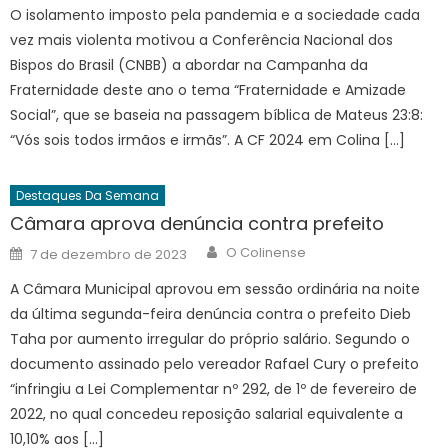
O isolamento imposto pela pandemia e a sociedade cada
vez mais violenta motivou a Conferência Nacional dos
Bispos do Brasil (CNBB) a abordar na Campanha da
Fraternidade deste ano o tema “Fraternidade e Amizade
Social”, que se baseia na passagem bíblica de Mateus 23:8:
“Vós sois todos irmãos e irmãs”. A CF 2024 em Colina […]
Destaques Da Semana
Câmara aprova denúncia contra prefeito
Author
Posted
O Colinense
7 de dezembro de 2023
on
A Câmara Municipal aprovou em sessão ordinária na noite
da última segunda-feira denúncia contra o prefeito Dieb
Taha por aumento irregular do próprio salário. Segundo o
documento assinado pelo vereador Rafael Cury o prefeito
“infringiu a Lei Complementar nº 292, de 1º de fevereiro de
2022, no qual concedeu reposição salarial equivalente a
10,10% aos […]