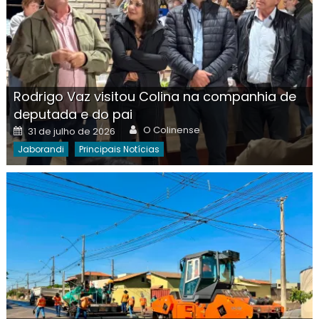
Rodrigo Vaz visitou Colina na companhia de
deputada e do pai
Author
Posted
O Colinense
31 de julho de 2026
on
Jaborandi
Principais Notícias