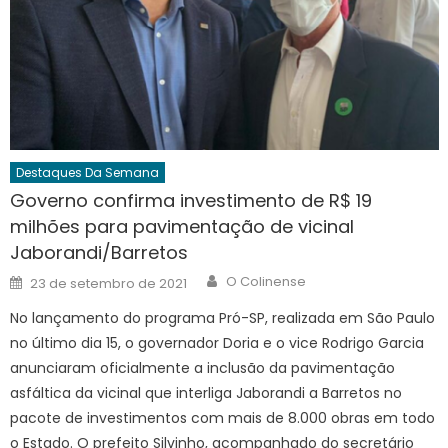
Destaques Da Semana
Governo confirma investimento de R$ 19
milhões para pavimentação de vicinal
Jaborandi/Barretos
Author
Posted
O Colinense
23 de setembro de 2021
on
No lançamento do programa Pró-SP, realizada em São Paulo
no último dia 15, o governador Doria e o vice Rodrigo Garcia
anunciaram oficialmente a inclusão da pavimentação
asfáltica da vicinal que interliga Jaborandi a Barretos no
pacote de investimentos com mais de 8.000 obras em todo
o Estado. O prefeito Silvinho, acompanhado do secretário