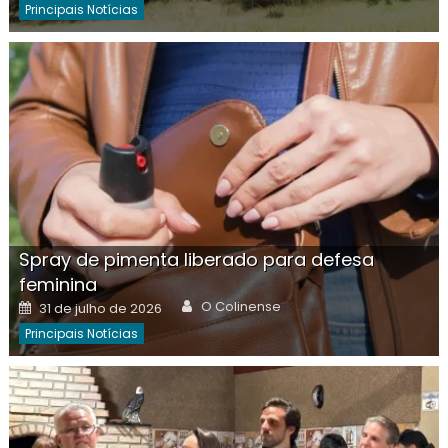
Principais Notícias
Spray de pimenta liberado para defesa
feminina
Author
Posted
O Colinense
31 de julho de 2026
on
Principais Notícias