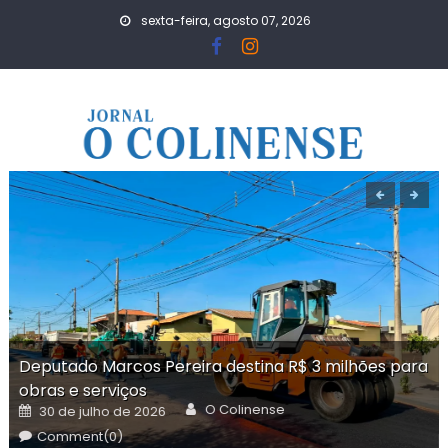
Skip
sexta-feira, agosto 07, 2026
to
content
Deputado Marcos Pereira destina R$ 3 milhões para
obras e serviços
Author
Posted
O Colinense
30 de julho de 2026
on
Comment(0)