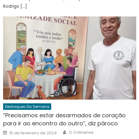
Rodrigo […]
Destaques Da Semana
“Precisamos estar desarmados de coração
para ir ao encontro do outro”, diz pároco
Author
Posted
O Colinense
15 de fevereiro de 2024
on