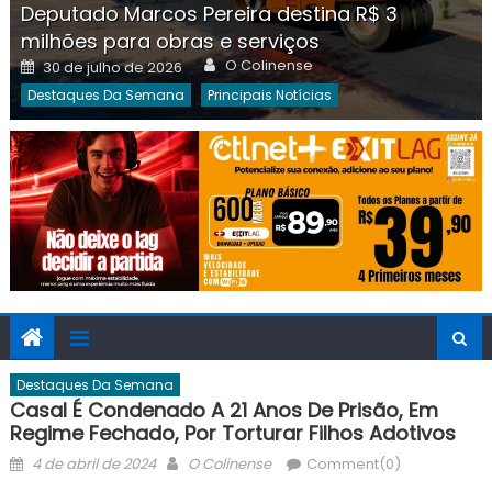
Deputado Marcos Pereira destina R$ 3
milhões para obras e serviços
Author
Posted
O Colinense
30 de julho de 2026
on
Destaques Da Semana
Principais Notícias
Destaques Da Semana
Casal É Condenado A 21 Anos De Prisão, Em
Regime Fechado, Por Torturar Filhos Adotivos
Posted
Author
4 de abril de 2024
O Colinense
Comment(0)
on