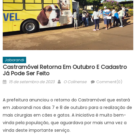
Jaborandi
Castramóvel Retorna Em Outubro E Cadastro
Já Pode Ser Feito
Posted
Author
15 de setembro de 2023
O Colinense
Comment(0)
on
A prefeitura anunciou o retorno do Castramóvel que estará
em Jaborandi nos dias 7 e 8 de outubro para a realização de
mais cirurgias em cães e gatos. A iniciativa é muito bem-
vinda pela população, que aguardava por mais uma vez a
vinda deste importante serviço.