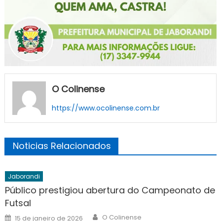
O Colinense
https://www.ocolinense.com.br
Noticias Relacionados
Jaborandi
Público prestigiou abertura do Campeonato de
Futsal
Author
Posted
O Colinense
15 de janeiro de 2026