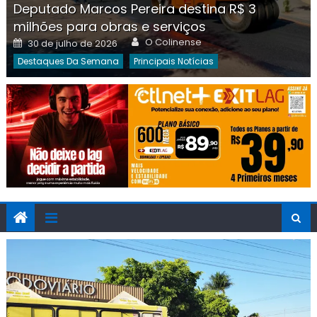
Deputado Marcos Pereira destina R$ 3
milhões para obras e serviços
Author
Posted
O Colinense
30 de julho de 2026
on
Destaques Da Semana
Principais Notícias