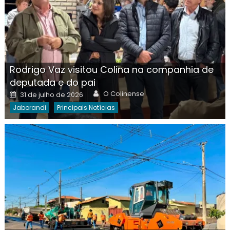
Rodrigo Vaz visitou Colina na companhia de
deputada e do pai
Author
Posted
O Colinense
31 de julho de 2026
on
Jaborandi
Principais Notícias