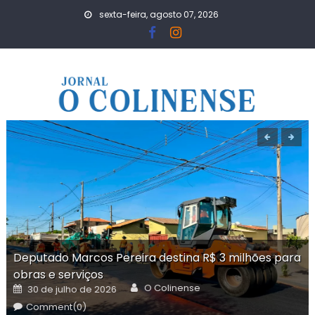
Skip
sexta-feira, agosto 07, 2026
to
content
Deputado Marcos Pereira destina R$ 3 milhões para
obras e serviços
Author
Posted
O Colinense
30 de julho de 2026
on
Comment(0)