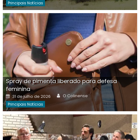
Principais Notícias
Spray de pimenta liberado para defesa
feminina
Author
Posted
O Colinense
31 de julho de 2026
on
Principais Notícias