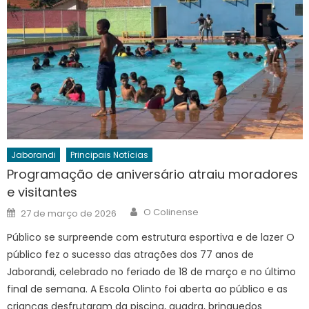
Jaborandi
Principais Notícias
Programação de aniversário atraiu moradores
e visitantes
Author
Posted
O Colinense
27 de março de 2026
on
Público se surpreende com estrutura esportiva e de lazer O
público fez o sucesso das atrações dos 77 anos de
Jaborandi, celebrado no feriado de 18 de março e no último
final de semana. A Escola Olinto foi aberta ao público e as
crianças desfrutaram da piscina, quadra, brinquedos