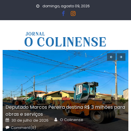
Skip
domingo, agosto 09, 2026
to
content
Deputado Marcos Pereira destina R$ 3 milhões para
obras e serviços
Author
Posted
O Colinense
30 de julho de 2026
on
Comment(0)