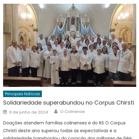
Principais Notícias
Solidariedade superabundou no Corpus Chirsti
Author
Posted
O Colinense
6 de junho de 2024
on
Doações atendem famílias colinenses e do RS O Corpus
Christi deste ano superou todas as expectativas e a
solidariedade transbordou do coração dos milhares de fiéis,