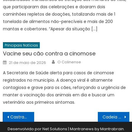
que participaram das celebrações e doaram dois
caminhões repletos de doações, totalizando mais de 1
tonelada de alimentos não-perecíveis e mais de 200
mantas e cobertores. “Apesar da situação […]
Principais Notícias
Vacine seu cão contra a cinomose
Author
Posted
O Colinense
21 de maio de 2026
on
A Secretaria de Saúde alerta para casos de cinomose
registrados no município. A doença viral é altamente
contagiosa e grave para os cães, reforçando a urgência de
manter a vacinação dos animais em dia e buscar um
veterinário aos primeiros sintomas.
Navegação
Castramóvel retorna em outubro e cadastro já pode ser feito
Cadeia produtiva do agro paulista comemora o Dia Nacional da Cachaça
de
Desenvolvido por Net Solutions
|
Mantranews by
Mantrabrain
.