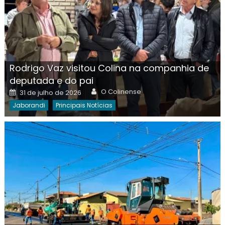
Rodrigo Vaz visitou Colina na companhia de
deputada e do pai
Author
Posted
O Colinense
31 de julho de 2026
on
Jaborandi
Principais Notícias