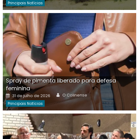
Principais Notícias
Spray de pimenta liberado para defesa
feminina
Author
Posted
O Colinense
31 de julho de 2026
on
Principais Notícias