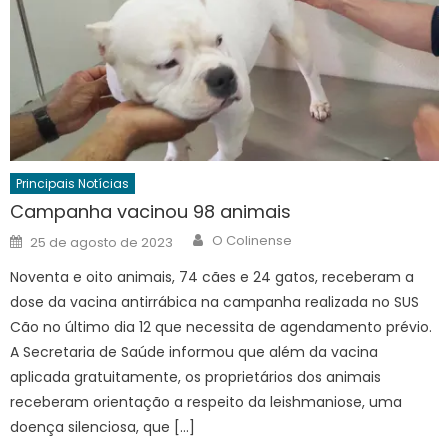
Principais Notícias
Campanha vacinou 98 animais
Author
Posted
O Colinense
25 de agosto de 2023
on
Noventa e oito animais, 74 cães e 24 gatos, receberam a
dose da vacina antirrábica na campanha realizada no SUS
Cão no último dia 12 que necessita de agendamento prévio.
A Secretaria de Saúde informou que além da vacina
aplicada gratuitamente, os proprietários dos animais
receberam orientação a respeito da leishmaniose, uma
doença silenciosa, que […]