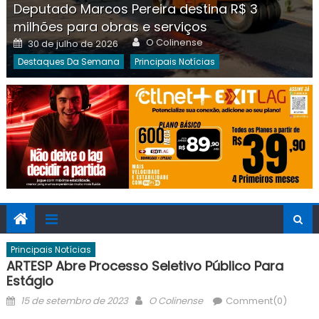
Deputado Marcos Pereira destina R$ 3
milhões para obras e serviços
Author
Posted
O Colinense
30 de julho de 2026
on
Destaques Da Semana
Principais Notícias
Principais Notícias
ARTESP Abre Processo Seletivo Público Para
Estágio
Posted
Author
15 de setembro de 2023
O Colinense
Comment(0)
on