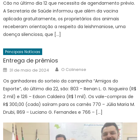
Cão no último dia 12 que necessita de agendamento prévio.
A Secretaria de Saúde informou que além da vacina
aplicada gratuitamente, os proprietários dos animais
receberam orientação a respeito da leishmaniose, uma
doença silenciosa, que […]
Principais Notícias
Entrega de prêmios
Author
Posted
O Colinense
31 de maio de 2024
on
Os ganhadores do sorteio da campanha “Amigos do
Esporte”, do último dia 22, são: 803 – Renan L. G. Nogueira (R$
2 mil) e 126 – Edson Caldeira (R$ 1 mil). Os vale-compras de
R$ 300,00 (cada) saíram para os carnês 770 – Júlia Maria M.
Drubi, 869 – Luciano G. Fernandes e 766 – […]