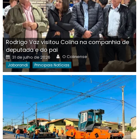
Rodrigo Vaz visitou Colina na companhia de
deputada e do pai
Author
Posted
O Colinense
31 de julho de 2026
on
Jaborandi
Principais Notícias