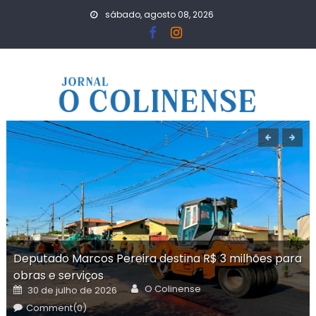
Skip
sábado, agosto 08, 2026
to
content
Deputado Marcos Pereira destina R$ 3 milhões para
obras e serviços
Author
Posted
O Colinense
30 de julho de 2026
on
Comment(0)