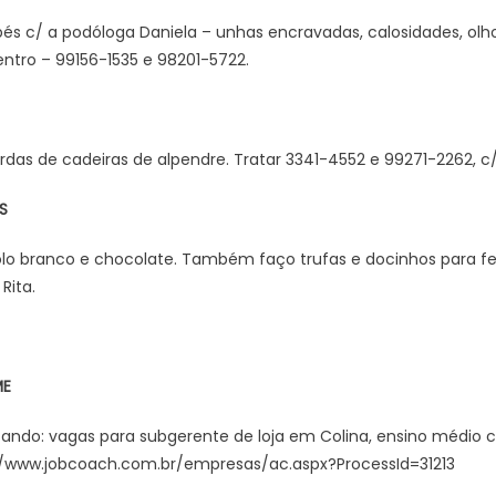
és c/ a podóloga Daniela – unhas encravadas, calosidades, olho
entro – 99156-1535 e 98201-5722.
rdas de cadeiras de alpendre. Tratar 3341-4552 e 99271-2262, c/
S
o branco e chocolate. Também faço trufas e docinhos para fe
Rita.
ME
ndo: vagas para subgerente de loja em Colina, ensino médio c
s://www.jobcoach.com.br/empresas/ac.aspx?ProcessId=31213