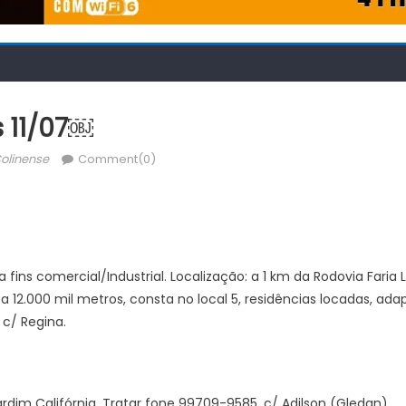
s 11/07￼
hor
olinense
Comment(0)
ns comercial/Industrial. Localização: a 1 km da Rodovia Faria L
 12.000 mil metros, consta no local 5, residências locadas, adap
, c/ Regina.
ardim Califórnia. Tratar fone 99709-9585, c/ Adilson (Gledan).