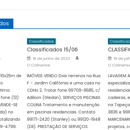
ados
Classificados
Classifica
Classificados 15/06
CLASSIF
Author
Author
Posted
Posted
16 de junho de 2023
16 de ju
on
on
O Colinense
O Colinens
 10x25m de
IMÓVEIS VENDO Dois terrenos na Rua
LAVAGEM A
do
F – Jardim Califórnia e uma casa no
especializ
tima
CDHU 2. Tratar fone 99709-9585, c/
residencia
 fone (13)
Adilson (Gledan). SERVIÇOS PISCINAS
cadeiras, 
VENDE-SE
COLINA Tratamento e manutenção
na Tapeçar
ada) no
em piscinas residenciais. Contato
3836 e 99
talizando
99171-2420 (Stanley) ou 99120-1948
MARCENARI
19-4799.
(Dil). PRESTAÇÃO DE SERVIÇOS
projetos, 