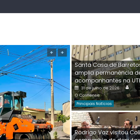
Santa Casa de Barreto
amplia permanência d
acompanhantes na UT
Auth
Posted
31 de julho de 2026
on
O Colinense
Principais Notícias
Boutique na Av. Â
Rodrigo Vaz visitou Col
invadida por cri
Aut