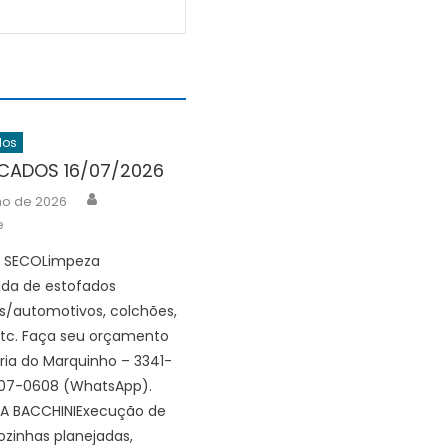
dos
ICADOS 16/07/2026
Author
lho de 2026
e
 SECOLimpeza
ada de estofados
is/automotivos, colchões,
etc. Faça seu orçamento
ia do Marquinho – 3341-
107-0608 (WhatsApp).
A BACCHINIExecução de
cozinhas planejadas,