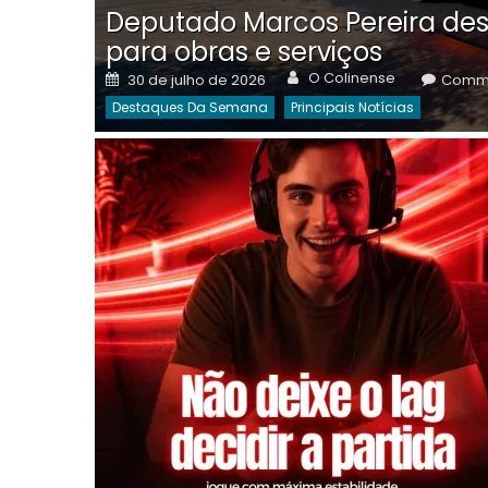
Deputado Marcos Pereira des
para obras e serviços
Author
Posted
O Colinense
30 de julho de 2026
Comme
on
Destaques Da Semana
Principais Notícias