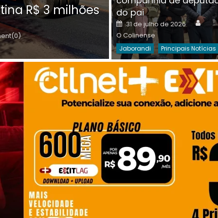
companhia de deputa
Posted
O C
30 de julho de 2026
tina R$ 3 milhões
on
do pai
Destaques Da Semana
Princip
Auth
Posted
31 de julho de 2026
on
O Colinense
nt(0)
Jaborandi
Principais Notícias