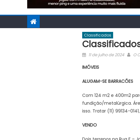
Classificados
Classificado
Posted
Aut
11 de julho de 2024
O C
on
IMÓVEIS
ALUGAM-SE BARRACÕES
Com 124 m2 e 400m2 para fi
fundição/metalúrgica. Área
isso. Tratar (11) 99134-0141
VENDO
Dois terrenos na Rua F – J