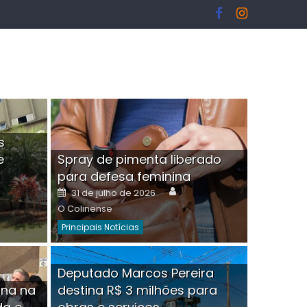
s
e
Spray de pimenta liberado
I
para defesa feminina
or
Author
Posted
31 de julho de 2026
on
O Colinense
Principais Notícias
ngelo Martins Tristão é
Deputado Marcos Pereira
ina na
destina R$ 3 milhões para
minoso mascarado
Empres
hor