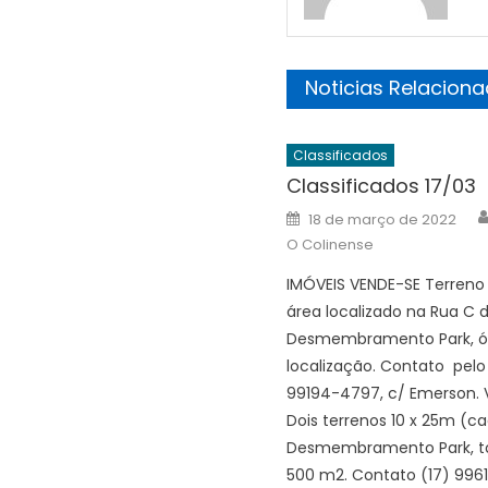
Noticias Relacion
Classificados
Classificados 17/03
Posted
18 de março de 2022
on
O Colinense
IMÓVEIS VENDE-SE Terreno
área localizado na Rua C 
Desmembramento Park, ó
localização. Contato pelo
99194-4797, c/ Emerson. 
Dois terrenos 10 x 25m (c
Desmembramento Park, to
500 m2. Contato (17) 996