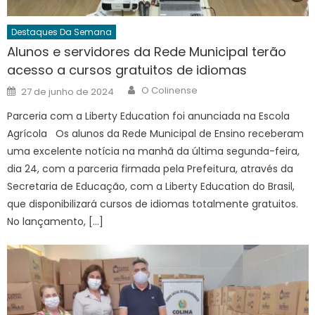
Destaques Da Semana
Alunos e servidores da Rede Municipal terão
acesso a cursos gratuitos de idiomas
Author
Posted
O Colinense
27 de junho de 2024
on
Parceria com a Liberty Education foi anunciada na Escola
Agrícola Os alunos da Rede Municipal de Ensino receberam
uma excelente notícia na manhã da última segunda-feira,
dia 24, com a parceria firmada pela Prefeitura, através da
Secretaria de Educação, com a Liberty Education do Brasil,
que disponibilizará cursos de idiomas totalmente gratuitos.
No lançamento, […]