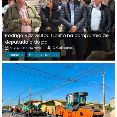
Rodrigo Vaz visitou Colina na companhia de
deputada e do pai
Author
Posted
O Colinense
31 de julho de 2026
on
Jaborandi
Principais Notícias