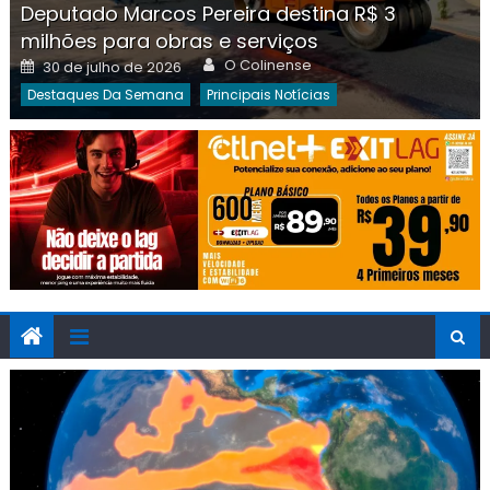
Deputado Marcos Pereira destina R$ 3
milhões para obras e serviços
Author
Posted
O Colinense
30 de julho de 2026
on
Destaques Da Semana
Principais Notícias