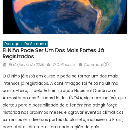
Destaques Da Semana
El Niño Pode Ser Um Dos Mais Fortes Já
Registrados
Posted
Author
18 de junho de 2026
O Colinense
Comment(0)
on
O El Niño já está em curso e pode se tornar um dos mais
intensos já registrados. A confirmação foi feita na última
quinta-feira, 11, pela Administração Nacional Oceânica e
Atmosférica dos Estados Unidos (NOAA, sigla em inglês), que
alertou para a possibilidade de o fenômeno atingir força
histórica nos próximos meses e agravar eventos climáticos
extremos em diversas partes do planeta, inclusive no Brasil,
com efeitos diferentes em cada região do país.