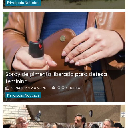
Principais Notícias
Spray de pimenta liberado para defesa
feminina
Author
Posted
O Colinense
31 de julho de 2026
on
Principais Notícias