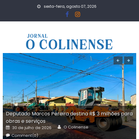
Skip
sexta-feira, agosto 07, 2026
to
content
Deputado Marcos Pereira destina R$ 3 milhões para
obras e serviços
Author
Posted
O Colinense
30 de julho de 2026
on
Comment(0)