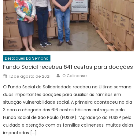
Destaques Da Semana
Fundo Social recebeu 641 cestas para doações
Author
Posted
O Colinense
12 de agosto de 2021
on
O Fundo Social de Solidariedade recebeu na última semana
duas importantes doações para auxiliar às famílias em
situação vulnerabilidade social. A primeira aconteceu no dia
3 com a chegada das 616 cestas básicas entregues pelo
Fundo Social de São Paulo (FUSSP). “Agradeço ao FUSSP pelo
cuidado e atenção com as famílias colinenses, muitas delas
impactadas […]