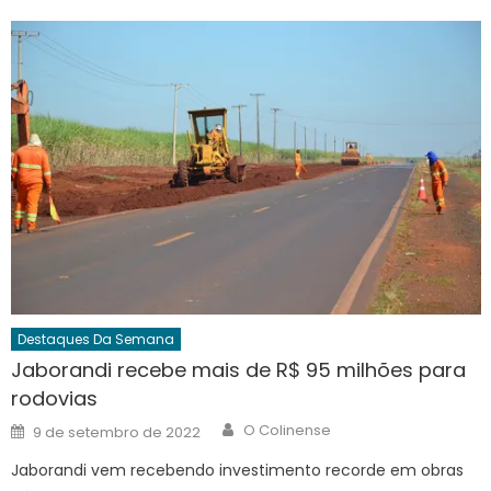
Destaques Da Semana
Jaborandi recebe mais de R$ 95 milhões para
rodovias
Author
Posted
O Colinense
9 de setembro de 2022
on
Jaborandi vem recebendo investimento recorde em obras