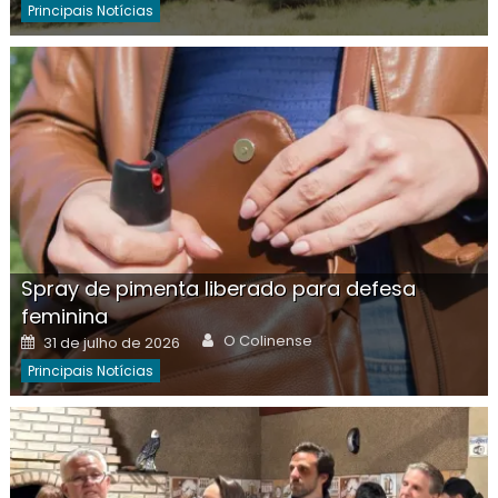
Principais Notícias
Spray de pimenta liberado para defesa
feminina
Author
Posted
O Colinense
31 de julho de 2026
on
Principais Notícias