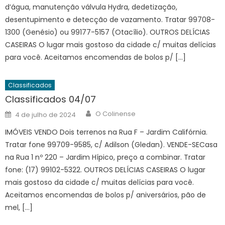
d’água, manutenção válvula Hydra, dedetização,
desentupimento e detecção de vazamento. Tratar 99708-
1300 (Genésio) ou 99177-5157 (Otacílio). OUTROS DELÍCIAS
CASEIRAS O lugar mais gostoso da cidade c/ muitas delícias
para você. Aceitamos encomendas de bolos p/ […]
Classificados
Classificados 04/07
Author
Posted
O Colinense
4 de julho de 2024
on
IMÓVEIS VENDO Dois terrenos na Rua F – Jardim Califórnia.
Tratar fone 99709-9585, c/ Adilson (Gledan). VENDE-SECasa
na Rua 1 nº 220 – Jardim Hípico, preço a combinar. Tratar
fone: (17) 99102-5322. OUTROS DELÍCIAS CASEIRAS O lugar
mais gostoso da cidade c/ muitas delícias para você.
Aceitamos encomendas de bolos p/ aniversários, pão de
mel, […]