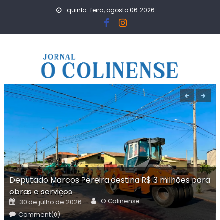
Skip
quinta-feira, agosto 06, 2026
to
content
Deputado Marcos Pereira destina R$ 3 milhões para
obras e serviços
Author
Posted
O Colinense
30 de julho de 2026
on
Comment(0)