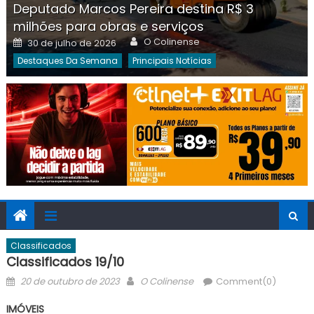
Deputado Marcos Pereira destina R$ 3
milhões para obras e serviços
Author
Posted
O Colinense
30 de julho de 2026
on
Destaques Da Semana
Principais Notícias
Classificados
Classificados 19/10
Posted
Author
20 de outubro de 2023
O Colinense
Comment(0)
on
IMÓVEIS