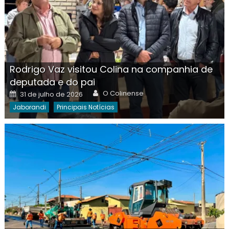
Rodrigo Vaz visitou Colina na companhia de
deputada e do pai
Author
Posted
O Colinense
31 de julho de 2026
on
Jaborandi
Principais Notícias