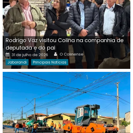
Rodrigo Vaz visitou Colina na companhia de
deputada e do pai
Author
Posted
O Colinense
31 de julho de 2026
on
Jaborandi
Principais Notícias