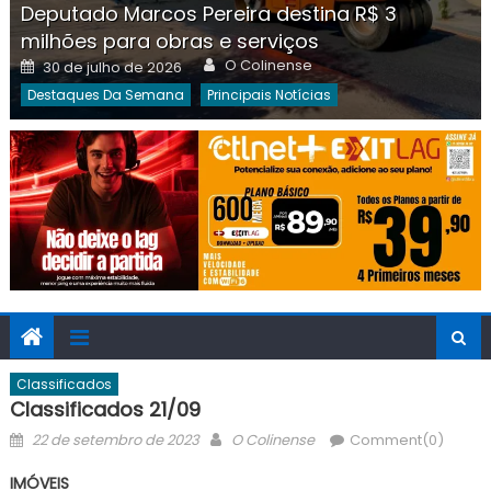
Deputado Marcos Pereira destina R$ 3
milhões para obras e serviços
Author
Posted
O Colinense
30 de julho de 2026
on
Destaques Da Semana
Principais Notícias
Classificados
Classificados 21/09
Posted
Author
22 de setembro de 2023
O Colinense
Comment(0)
on
IMÓVEIS