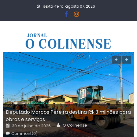
Skip
sexta-feira, agosto 07, 2026
to
content
Deputado Marcos Pereira destina R$ 3 milhões para
obras e serviços
Author
Posted
O Colinense
30 de julho de 2026
on
Comment(0)