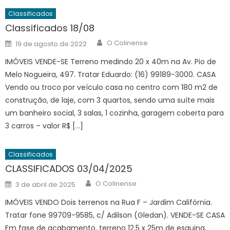
Classificados
Classificados 18/08
Author
Posted
O Colinense
19 de agosto de 2022
on
IMÓVEIS VENDE-SE Terreno medindo 20 x 40m na Av. Pio de
Melo Nogueira, 497. Tratar Eduardo: (16) 99189-3000. CASA
Vendo ou troco por veículo casa no centro com 180 m2 de
construção, de laje, com 3 quartos, sendo uma suíte mais
um banheiro social, 3 salas, 1 cozinha, garagem coberta para
3 carros – valor R$ […]
Classificados
CLASSIFICADOS 03/04/2025
Author
Posted
O Colinense
3 de abril de 2025
on
IMÓVEIS VENDO Dois terrenos na Rua F – Jardim Califórnia.
Tratar fone 99709-9585, c/ Adilson (Gledan). VENDE-SE CASA
Em fase de acabamento, terreno 12,5 x 25m de esquina,