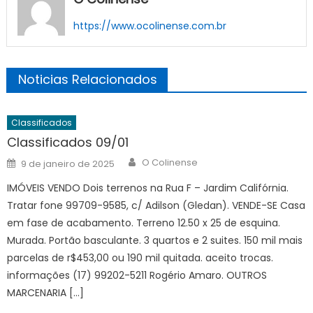
https://www.ocolinense.com.br
Noticias Relacionados
Classificados
Classificados 09/01
Author
Posted
O Colinense
9 de janeiro de 2025
on
IMÓVEIS VENDO Dois terrenos na Rua F – Jardim Califórnia.
Tratar fone 99709-9585, c/ Adilson (Gledan). VENDE-SE Casa
em fase de acabamento. Terreno 12.50 x 25 de esquina.
Murada. Portão basculante. 3 quartos e 2 suites. 150 mil mais
parcelas de r$453,00 ou 190 mil quitada. aceito trocas.
informações (17) 99202-5211 Rogério Amaro. OUTROS
MARCENARIA […]