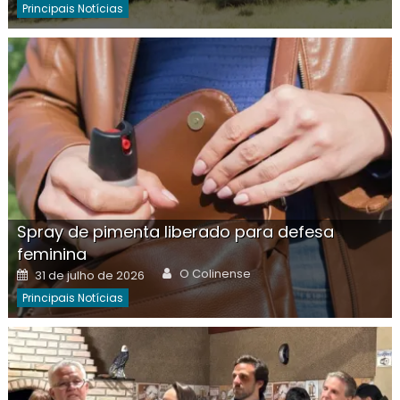
Principais Notícias
Spray de pimenta liberado para defesa
feminina
Author
Posted
O Colinense
31 de julho de 2026
on
Principais Notícias