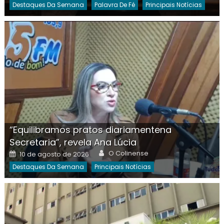
Destaques Da Semana
Palavra De Fé
Principais Notícias
“Equilibramos pratos diariamentena
Secretaria”, revela Ana Lúcia
Author
Posted
O Colinense
10 de agosto de 2026
on
Destaques Da Semana
Principais Notícias