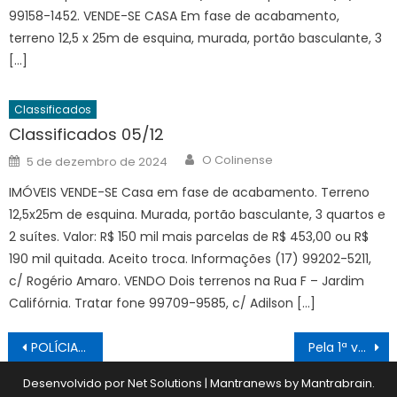
99158-1452. VENDE-SE CASA Em fase de acabamento,
terreno 12,5 x 25m de esquina, murada, portão basculante, 3
[…]
Classificados
Classificados 05/12
Author
Posted
O Colinense
5 de dezembro de 2024
on
IMÓVEIS VENDE-SE Casa em fase de acabamento. Terreno
12,5x25m de esquina. Murada, portão basculante, 3 quartos e
2 suítes. Valor: R$ 150 mil mais parcelas de R$ 453,00 ou R$
190 mil quitada. Aceito troca. Informações (17) 99202-5211,
c/ Rogério Amaro. VENDO Dois terrenos na Rua F – Jardim
Califórnia. Tratar fone 99709-9585, c/ Adilson […]
Navegação
POLÍCIA 02/07/2026
Pela 1ª vez na história Festa do Cavalo não é realizada por motivos financeiros
de
Desenvolvido por Net Solutions
|
Mantranews by
Mantrabrain
.