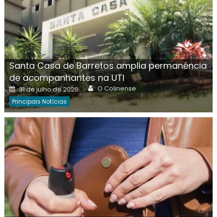
Santa Casa de Barretos amplia permanência
de acompanhantes na UTI
Author
Posted
O Colinense
31 de julho de 2026
on
Principais Notícias