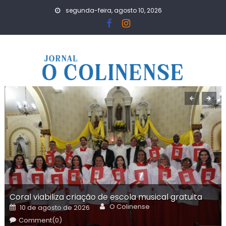
Skip
segunda-feira, agosto 10, 2026
to
content
Coral viabiliza criação de escola musical gratuita
Author
Posted
O Colinense
10 de agosto de 2026
on
Comment(0)