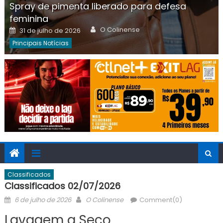
Spray de pimenta liberado para defesa
feminina
Author
Posted
O Colinense
31 de julho de 2026
on
Principais Notícias
Classificados
Classificados 02/07/2026
Posted
Author
6 de julho de 2026
O Colinense
Comment(0)
on
Lavagem a Seco