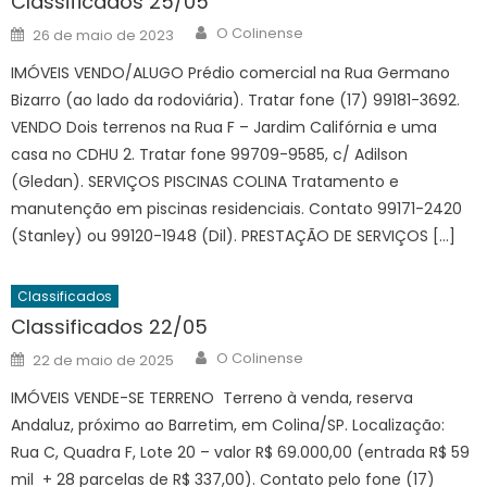
Classificados 25/05
Author
Posted
O Colinense
26 de maio de 2023
on
IMÓVEIS VENDO/ALUGO Prédio comercial na Rua Germano
Bizarro (ao lado da rodoviária). Tratar fone (17) 99181-3692.
VENDO Dois terrenos na Rua F – Jardim Califórnia e uma
casa no CDHU 2. Tratar fone 99709-9585, c/ Adilson
(Gledan). SERVIÇOS PISCINAS COLINA Tratamento e
manutenção em piscinas residenciais. Contato 99171-2420
(Stanley) ou 99120-1948 (Dil). PRESTAÇÃO DE SERVIÇOS […]
Classificados
Classificados 22/05
Author
Posted
O Colinense
22 de maio de 2025
on
IMÓVEIS VENDE-SE TERRENO Terreno à venda, reserva
Andaluz, próximo ao Barretim, em Colina/SP. Localização:
Rua C, Quadra F, Lote 20 – valor R$ 69.000,00 (entrada R$ 59
mil + 28 parcelas de R$ 337,00). Contato pelo fone (17)