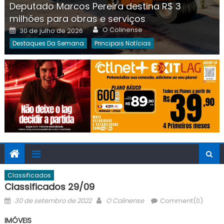
Deputado Marcos Pereira destina R$ 3
milhões para obras e serviços
Author
Posted
O Colinense
30 de julho de 2026
on
Destaques Da Semana
Principais Notícias
Classificados
Classificados 29/09
Posted
Author
30 de setembro de 2022
O Colinense
Comment(0)
on
IMÓVEIS