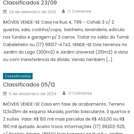
Classificados 23/09
Author
Posted
O Colinense
23 de setembro de 2021
on
IMÓVEIS VENDE-SE Casa na Rua 4, 799 – Cohab 3 c/ 2
quartos, sala, cozinha/copa, banheiro, lavanderia, edícula
nos fundos e garagem p/ 3 carros. Tratar no salão do Tomé
Cabeleireiro ou (17) 99127-4742. VENDE-SE Dois terrenos no
Jardim do Lago (300m2) e Jardim Universal (210m2) à vista
ou com transferência da dívida. Vendo também […]
Classificados
Classificados 05/12
Author
Posted
O Colinense
5 de dezembro de 2024
on
IMÓVEIS VENDE-SE Casa em fase de acabamento. Terreno
12,5x25m de esquina. Murada, portão basculante, 3 quartos e
2 suítes. Valor: R$ 150 mil mais parcelas de R$ 453,00 ou R$
190 mil quitada. Aceito troca. Informações (17) 99202-5211,