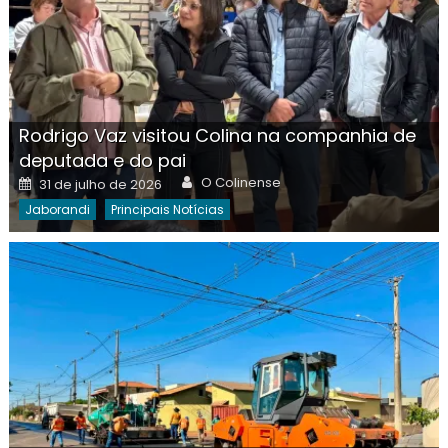
Rodrigo Vaz visitou Colina na companhia de
deputada e do pai
Author
Posted
O Colinense
31 de julho de 2026
on
Jaborandi
Principais Notícias