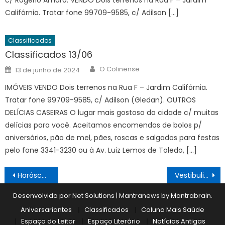
c/ Rogério Amaro. VENDO Dois terrenos na Rua F – Jardim
Califórnia. Tratar fone 99709-9585, c/ Adilson […]
Classificados
Classificados 13/06
Author
Posted
O Colinense
13 de junho de 2024
on
IMÓVEIS VENDO Dois terrenos na Rua F – Jardim Califórnia.
Tratar fone 99709-9585, c/ Adilson (Gledan). OUTROS
DELÍCIAS CASEIRAS O lugar mais gostoso da cidade c/ muitas
delícias para você. Aceitamos encomendas de bolos p/
aniversários, pão de mel, pães, roscas e salgados para festas
pelo fone 3341-3230 ou à Av. Luiz Lemos de Toledo, […]
Navegação
Horóscopo 29/09 a 05/10
Vestibulinho tem 222 inscritos
de
Desenvolvido por Net Solutions
|
Mantranews by
Mantrabrain
.
Post
Aniversariantes
Classificados
Coluna Mais Saúde
Espaço do Leitor
Espaço Literário
Notícias Antigas