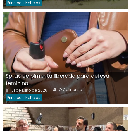
Principais Notícias
Spray de pimenta liberado para defesa
feminina
Author
Posted
O Colinense
31 de julho de 2026
on
Principais Notícias