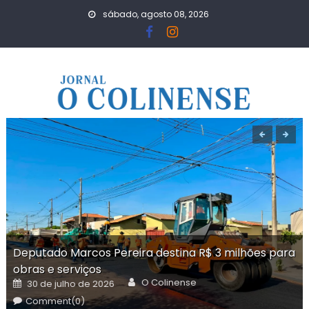
Skip
sábado, agosto 08, 2026
to
content
Deputado Marcos Pereira destina R$ 3 milhões para
obras e serviços
Author
Posted
O Colinense
30 de julho de 2026
on
Comment(0)