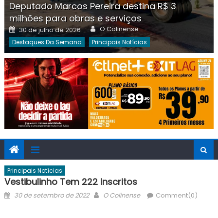
Deputado Marcos Pereira destina R$ 3
milhões para obras e serviços
Author
Posted
O Colinense
30 de julho de 2026
on
Destaques Da Semana
Principais Notícias
Principais Notícias
Vestibulinho Tem 222 Inscritos
Posted
Author
30 de setembro de 2022
O Colinense
Comment(0)
on