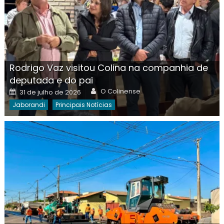
Rodrigo Vaz visitou Colina na companhia de
deputada e do pai
Author
Posted
O Colinense
31 de julho de 2026
on
Jaborandi
Principais Notícias