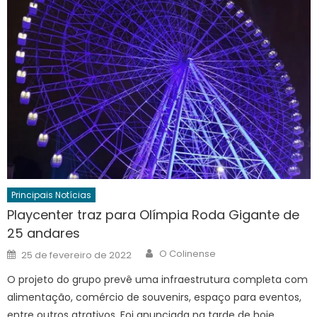
Principais Notícias
Playcenter traz para Olímpia Roda Gigante de
25 andares
Author
Posted
O Colinense
25 de fevereiro de 2022
on
O projeto do grupo prevê uma infraestrutura completa com
alimentação, comércio de souvenirs, espaço para eventos,
entre outros atrativos. Foi anunciada na tarde de hoje,