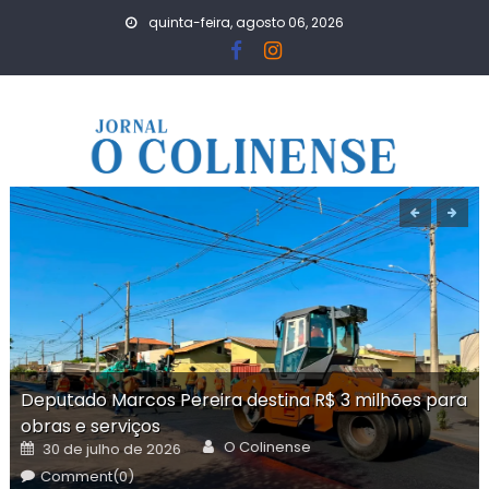
Skip
quinta-feira, agosto 06, 2026
to
content
Deputado Marcos Pereira destina R$ 3 milhões para
obras e serviços
Author
Posted
O Colinense
30 de julho de 2026
on
Comment(0)