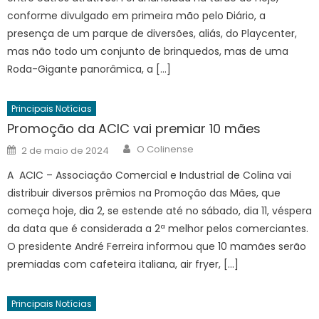
conforme divulgado em primeira mão pelo Diário, a
presença de um parque de diversões, aliás, do Playcenter,
mas não todo um conjunto de brinquedos, mas de uma
Roda-Gigante panorâmica, a […]
Principais Notícias
Promoção da ACIC vai premiar 10 mães
Author
Posted
O Colinense
2 de maio de 2024
on
A ACIC – Associação Comercial e Industrial de Colina vai
distribuir diversos prêmios na Promoção das Mães, que
começa hoje, dia 2, se estende até no sábado, dia 11, véspera
da data que é considerada a 2ª melhor pelos comerciantes.
O presidente André Ferreira informou que 10 mamães serão
premiadas com cafeteira italiana, air fryer, […]
Principais Notícias