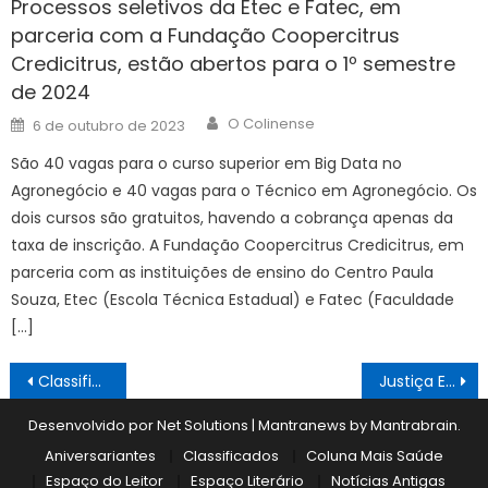
Processos seletivos da Etec e Fatec, em
parceria com a Fundação Coopercitrus
Credicitrus, estão abertos para o 1º semestre
de 2024
Author
Posted
O Colinense
6 de outubro de 2023
on
São 40 vagas para o curso superior em Big Data no
Agronegócio e 40 vagas para o Técnico em Agronegócio. Os
dois cursos são gratuitos, havendo a cobrança apenas da
taxa de inscrição. A Fundação Coopercitrus Credicitrus, em
parceria com as instituições de ensino do Centro Paula
Souza, Etec (Escola Técnica Estadual) e Fatec (Faculdade
[…]
Navegação
Classificados 29/09
Justiça Eleitoral orienta levar ‘cola’ pronta para votação
de
Desenvolvido por Net Solutions
|
Mantranews by
Mantrabrain
.
Post
Aniversariantes
Classificados
Coluna Mais Saúde
Espaço do Leitor
Espaço Literário
Notícias Antigas