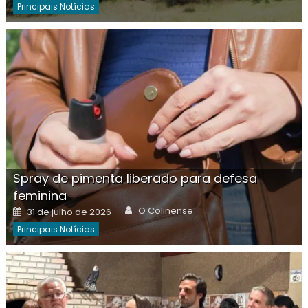
Principais Notícias
Spray de pimenta liberado para defesa
feminina
Author
Posted
O Colinense
31 de julho de 2026
on
Principais Notícias