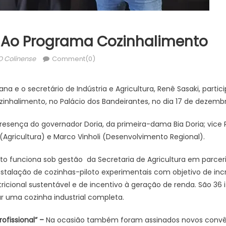
 Ao Programa Cozinhalimento
Author
O Colinense
Comment(0)
iana e o secretário de Indústria e Agricultura, Renê Sasaki, part
nhalimento, no Palácio dos Bandeirantes, no dia 17 de dezembr
sença do governador Doria, da primeira-dama Bia Doria; vice R
(Agricultura) e Marco Vinholi (Desenvolvimento Regional).
o funciona sob gestão da Secretaria de Agricultura em parcer
nstalação de cozinhas-piloto experimentais com objetivo de in
ricional sustentável e de incentivo à geração de renda. São 36 
r uma cozinha industrial completa.
ofissional” –
Na ocasião também foram assinados novos convên