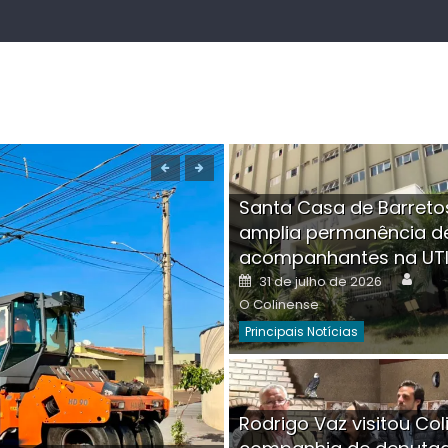
Santa Casa de Barreto
amplia permanência d
acompanhantes na UT
Auth
Posted
31 de julho de 2026
on
O Colinense
Principais Notícias
Boutique na Av. Â
Rodrigo Vaz visitou Col
invadida por cri
Aut