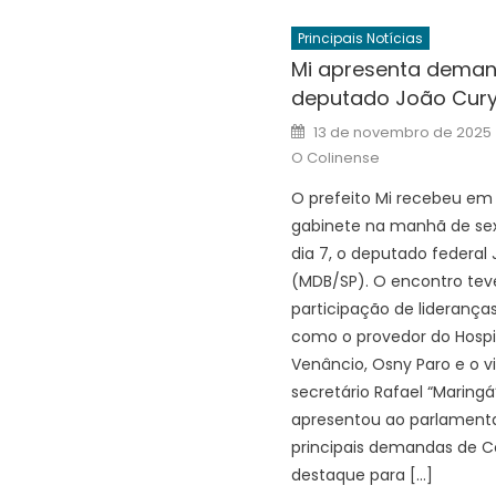
Principais Notícias
Mi apresenta dema
deputado João Cur
Posted
13 de novembro de 2025
on
O Colinense
O prefeito Mi recebeu em
gabinete na manhã de sex
dia 7, o deputado federal
(MDB/SP). O encontro tev
participação de lideranças
como o provedor do Hospi
Venâncio, Osny Paro e o v
secretário Rafael “Maringá
apresentou ao parlamenta
principais demandas de C
destaque para […]