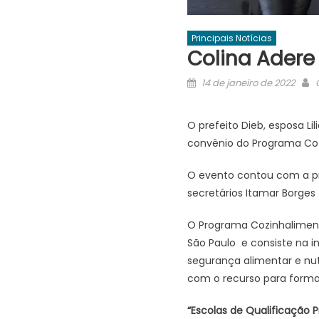
Principais Notícias
Colina Adere
Posted
14 de janeiro de 2022
on
O prefeito Dieb, esposa Lil
convênio do Programa Cozi
O evento contou com a pre
secretários Itamar Borges 
O Programa Cozinhaliment
São Paulo e consiste na i
segurança alimentar e nut
com o recurso para forma
“Escolas de Qualificação Pr