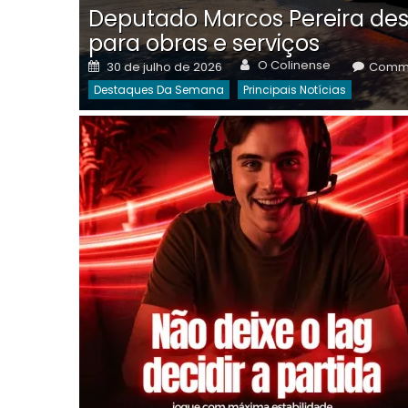
Deputado Marcos Pereira des
para obras e serviços
Author
Posted
O Colinense
30 de julho de 2026
Comme
on
Destaques Da Semana
Principais Notícias