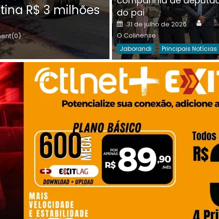
companhia de deputa
Posted
O C
30 de julho de 2026
tina R$ 3 milhões
on
do pai
Destaques Da Semana
Princip
Auth
Posted
31 de julho de 2026
on
O Colinense
nt(0)
Jaborandi
Principais Notícias