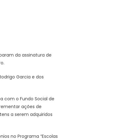
iciparam da assinatura de
o.
odrigo Garcia e dos
ia com o Fundo Social de
crementar ações de
itens a serem adquiridos
ios no Programa “Escolas