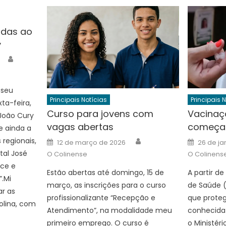
ndas ao
y
Author
 seu
Principais Notícias
Principais 
ta-feira,
Curso para jovens com
Vacinaç
 João Cury
vagas abertas
começa 
e ainda a
Author
Posted
Posted
 regionais,
12 de março de 2026
26 de ja
on
on
tal José
O Colinense
O Colinens
ice e
Estão abertas até domingo, 15 de
A partir de
”.Mi
março, as inscrições para o curso
de Saúde (
r as
profissionalizante “Recepção e
que proteg
olina, com
Atendimento”, na modalidade meu
conhecida
primeiro emprego. O curso é
o Ministéri