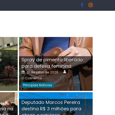
s
e
Spray de pimenta liberado
I
para defesa feminina
or
Author
Posted
31 de julho de 2026
on
O Colinense
Principais Notícias
ngelo Martins Tristão é
Deputado Marcos Pereira
ina na
destina R$ 3 milhões para
minoso mascarado
Empres
hor