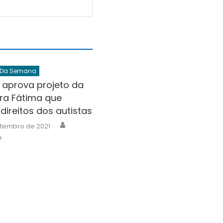
 Da Semana
aprova projeto da
ra Fátima que
direitos dos autistas
Author
etembro de 2021
e