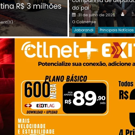
companhia de deputa
Posted
O C
30 de julho de 2026
tina R$ 3 milhões
on
do pai
Destaques Da Semana
Princip
Auth
Posted
31 de julho de 2026
on
O Colinense
nt(0)
Jaborandi
Principais Notícias