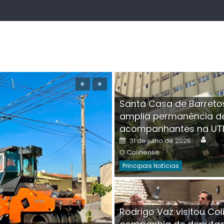
Santa Casa de Barreto
amplia permanência d
acompanhantes na UT
Auth
Posted
31 de julho de 2026
on
O Colinense
Principais Notícias
Boutique na Av. Â
Rodrigo Vaz visitou Col
invadida por cri
Aut