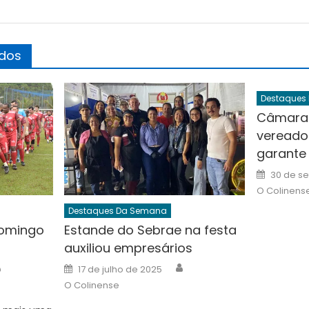
ados
Destaques
Câmara 
vereado
garante 
Posted
30 de s
on
O Colinens
Destaques Da Semana
omingo
Estande do Sebrae na festa
auxiliou empresários
Author
Author
Posted
17 de julho de 2025
on
O Colinense