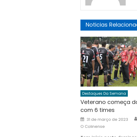
Noticias Relacion
Destaques Da Semana
Veterano começa d
com 6 times
Posted
31 de março de 2023
on
O Colinense