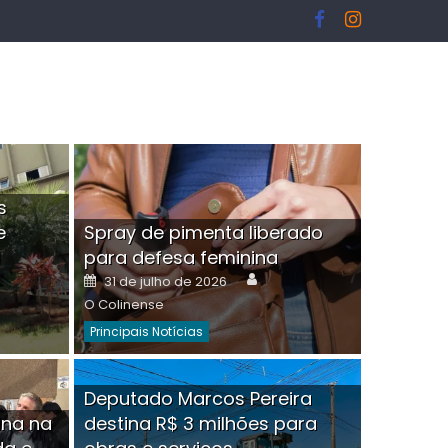
s
e
Spray de pimenta liberado
I
para defesa feminina
or
Author
Posted
31 de julho de 2026
on
O Colinense
Principais Notícias
ngelo Martins Tristão é
Deputado Marcos Pereira
ina na
destina R$ 3 milhões para
minoso mascarado
Empres
hor