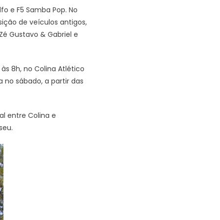
lfo e F5 Samba Pop. No
ção de veículos antigos,
e Zé Gustavo & Gabriel e
s 8h, no Colina Atlético
a no sábado, a partir das
l entre Colina e
seu.