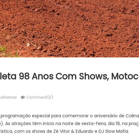
eta 98 Anos Com Shows, Motocr
hor
olinense
Comment(0)
a programação especial para comemorar o aniversário de Colin
o). As atrações têm início na noite de sexta-feira, dia 19, na pr
stica, com os shows de Zé Vitor & Eduardo e DJ Slow Mafia.