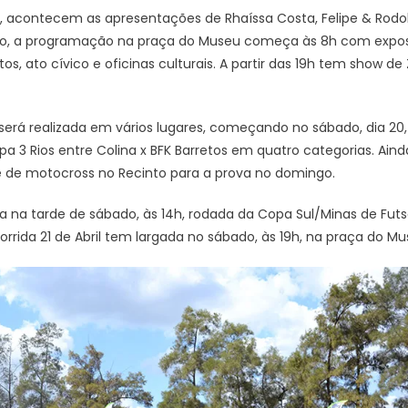
1h, acontecem as apresentações de Rhaíssa Costa, Felipe & Rodo
rio, a programação na praça do Museu começa às 8h com exposi
tos, ato cívico e oficinas culturais. A partir das 19h tem show d
erá realizada em vários lugares, começando no sábado, dia 20, à
a 3 Rios entre Colina x BFK Barretos em quatro categorias. Aind
vre de motocross no Recinto para a prova no domingo.
a na tarde de sábado, às 14h, rodada da Copa Sul/Minas de Futsa
orrida 21 de Abril tem largada no sábado, às 19h, na praça do Mu