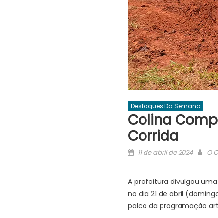
Destaques Da Semana
Colina Compl
Corrida
Posted
Aut
11 de abril de 2024
O C
on
A prefeitura divulgou um
no dia 21 de abril (doming
palco da programação artí