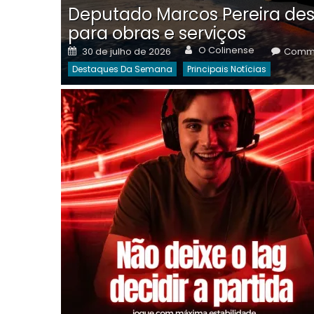
Deputado Marcos Pereira des
para obras e serviços
Author
Posted
O Colinense
30 de julho de 2026
Comme
on
Destaques Da Semana
Principais Notícias