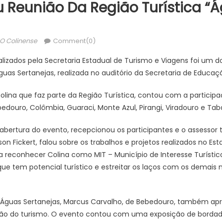
u Reunião Da Região Turística “
Author
O Colinense
Comment(0)
ealizados pela Secretaria Estadual de Turismo e Viagens foi um 
guas Sertanejas, realizada no auditório da Secretaria de Educaçã
lina que faz parte da Região Turística, contou com a particip
bedouro, Colômbia, Guaraci, Monte Azul, Pirangi, Viradouro e Ta
 abertura do evento, recepcionou os participantes e o assessor 
on Fickert, falou sobre os trabalhos e projetos realizados no Est
a reconhecer Colina como MIT – Município de Interesse Turísti
 que tem potencial turístico e estreitar os laços com os demais 
RT Águas Sertanejas, Marcus Carvalho, de Bebedouro, também a
ação do turismo. O evento contou com uma exposição de bordad