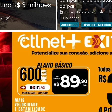
companhia de deputa
Posted
O C
30 de julho de 2026
tina R$ 3 milhões
on
do pai
Destaques Da Semana
Princip
Auth
Posted
31 de julho de 2026
on
O Colinense
nt(0)
Jaborandi
Principais Notícias