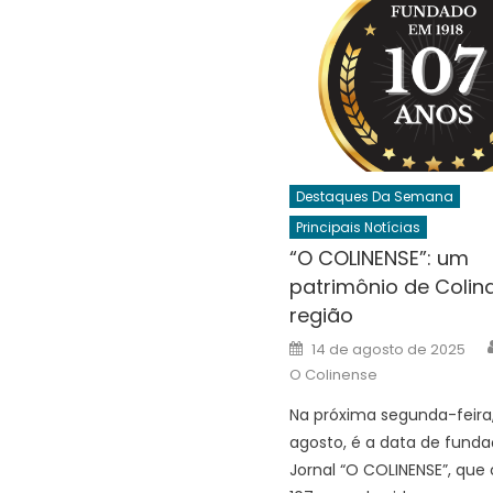
Destaques Da Semana
Principais Notícias
“O COLINENSE”: um
patrimônio de Colin
região
Posted
14 de agosto de 2025
on
O Colinense
Na próxima segunda-feira,
agosto, é a data de fund
Jornal “O COLINENSE”, que