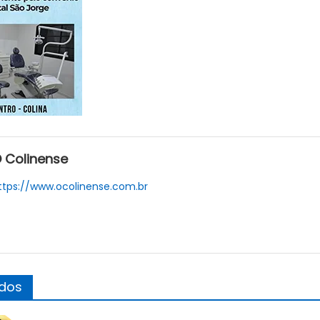
 Colinense
ttps://www.ocolinense.com.br
ados