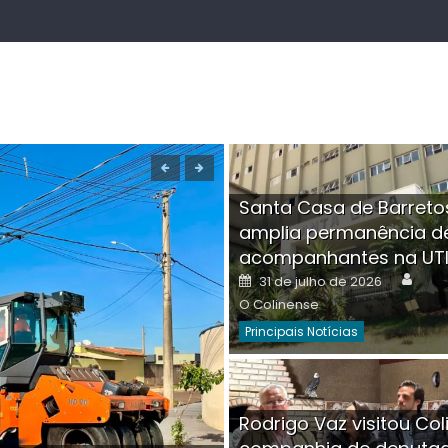
Santa Casa de Barreto
amplia permanência d
acompanhantes na UT
Auth
Posted
31 de julho de 2026
on
O Colinense
Principais Notícias
Boutique na Av. Â
Rodrigo Vaz visitou Col
invadida por cri
Aut