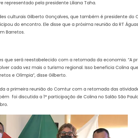
e representado pela presidente Liliana Taha.
des culturais Gilberto Gonçalves, que também é presidente do
ticipou do encontro. Ele disse que a próxima reunião da RT Águ
em Barretos.
es que será reestabelecido com a retomada da economia. “A p
lver cada vez mais o turismo regional. Isso beneficia Colina qu
etos e Olímpia”, disse Gilberto.
izada a primeira reunião do Comtur com a retomada das atividade
ém foi discutida a 1ª participação de Colina no Salão São Paul
bro.