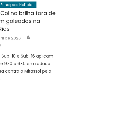
Principais Notícias
Colina brilha fora de
m goleadas na
Rios
Author
ril de 2026
e
 Sub-10 e Sub-16 aplicam
de 9×0 e 6×0 em rodada
sa contra o Mirassol pela
s.