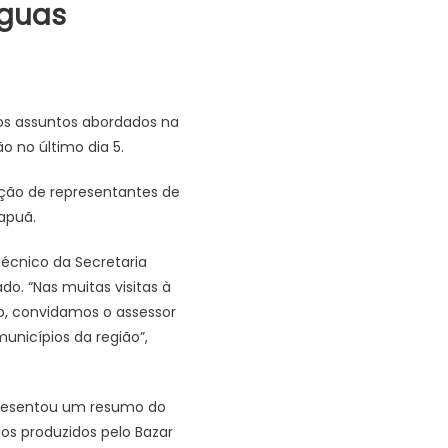
Águas
dos assuntos abordados na
o no último dia 5.
ação de representantes de
bapuã.
técnico da Secretaria
ado. “Nas muitas visitas à
co, convidamos o assessor
municípios da região”,
presentou um resumo do
os produzidos pelo Bazar