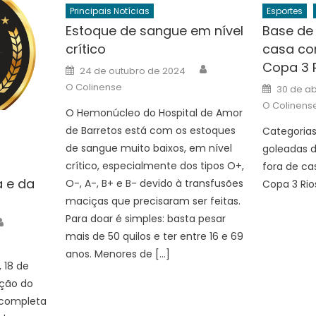
Principais Notícias
Esportes
Estoque de sangue em nível
Base de 
crítico
casa co
Copa 3 
Author
Posted
24 de outubro de 2024
on
Posted
O Colinense
30 de ab
on
O Colinens
O Hemonúcleo do Hospital de Amor
de Barretos está com os estoques
Categorias
de sangue muito baixos, em nível
goleadas 
crítico, especialmente dos tipos O+,
fora de ca
a e da
O-, A-, B+ e B- devido à transfusões
Copa 3 Rio
maciças que precisaram ser feitas.
Para doar é simples: basta pesar
Author
mais de 50 quilos e ter entre 16 e 69
anos. Menores de […]
 18 de
ação do
 completa