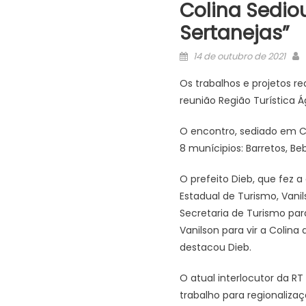
Colina Sedio
Sertanejas”
Posted
14 de outubro de 2021
on
Os trabalhos e projetos r
reunião Região Turística Á
O encontro, sediado em Co
8 munícipios: Barretos, Be
O prefeito Dieb, que fez a
Estadual de Turismo, Vanils
Secretaria de Turismo par
Vanilson para vir a Colina
destacou Dieb.
O atual interlocutor da 
trabalho para regionaliz