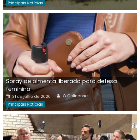
Principais Notícias
Spray de pimenta liberado para defesa
feminina
Author
Posted
O Colinense
31 de julho de 2026
on
Principais Notícias