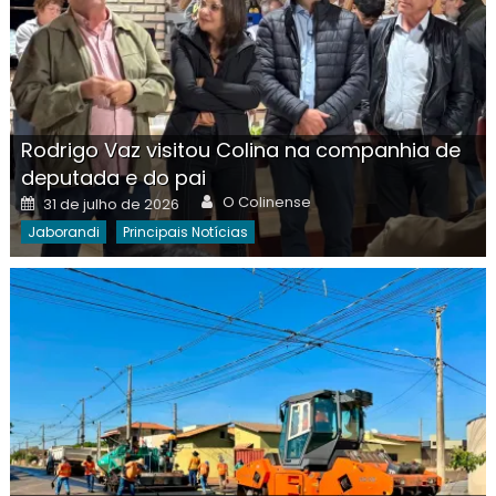
Rodrigo Vaz visitou Colina na companhia de
deputada e do pai
Author
Posted
O Colinense
31 de julho de 2026
on
Jaborandi
Principais Notícias