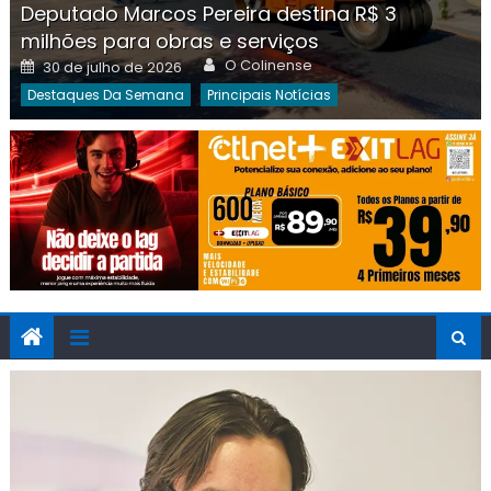
Deputado Marcos Pereira destina R$ 3
milhões para obras e serviços
Author
Posted
O Colinense
30 de julho de 2026
on
Destaques Da Semana
Principais Notícias