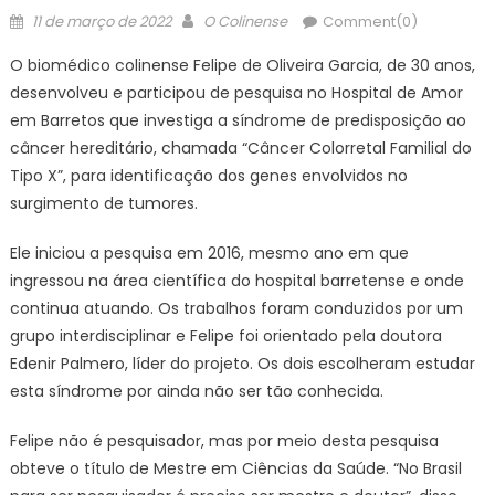
Posted
Author
11 de março de 2022
O Colinense
Comment(0)
on
O biomédico colinense Felipe de Oliveira Garcia, de 30 anos,
desenvolveu e participou de pesquisa no Hospital de Amor
em Barretos que investiga a síndrome de predisposição ao
câncer hereditário, chamada “Câncer Colorretal Familial do
Tipo X”, para identificação dos genes envolvidos no
surgimento de tumores.
Ele iniciou a pesquisa em 2016, mesmo ano em que
ingressou na área científica do hospital barretense e onde
continua atuando. Os trabalhos foram conduzidos por um
grupo interdisciplinar e Felipe foi orientado pela doutora
Edenir Palmero, líder do projeto. Os dois escolheram estudar
esta síndrome por ainda não ser tão conhecida.
Felipe não é pesquisador, mas por meio desta pesquisa
obteve o título de Mestre em Ciências da Saúde. “No Brasil