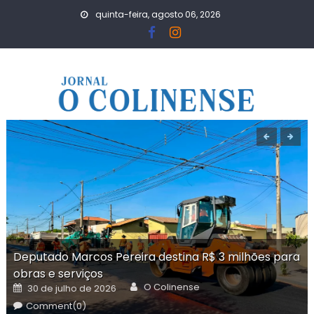
Skip
quinta-feira, agosto 06, 2026
to
content
Deputado Marcos Pereira destina R$ 3 milhões para
obras e serviços
Author
Posted
O Colinense
30 de julho de 2026
on
Comment(0)