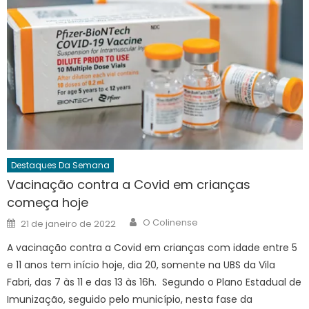
Destaques Da Semana
Vacinação contra a Covid em crianças
começa hoje
Author
Posted
O Colinense
21 de janeiro de 2022
on
A vacinação contra a Covid em crianças com idade entre 5
e 11 anos tem início hoje, dia 20, somente na UBS da Vila
Fabri, das 7 às 11 e das 13 às 16h. Segundo o Plano Estadual de
Imunização, seguido pelo município, nesta fase da