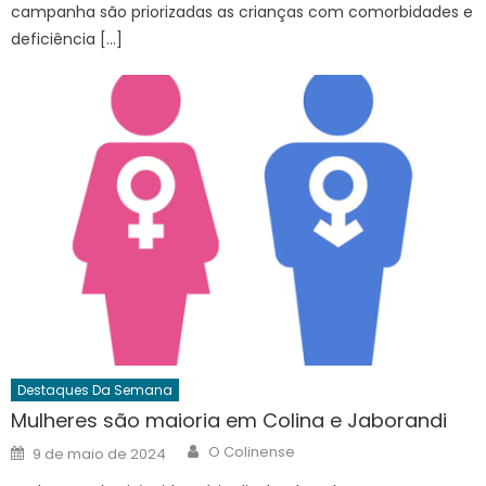
campanha são priorizadas as crianças com comorbidades e
deficiência […]
Destaques Da Semana
Mulheres são maioria em Colina e Jaborandi
Author
Posted
O Colinense
9 de maio de 2024
on