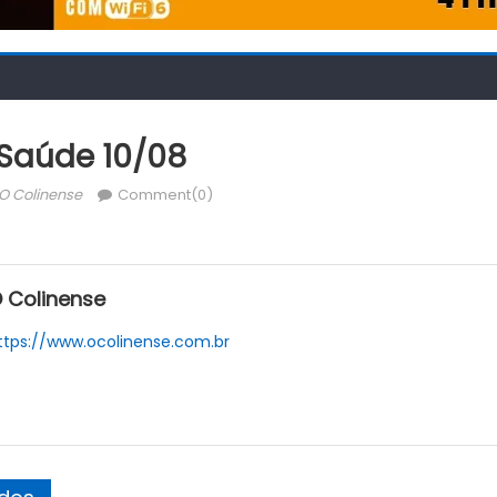
Saúde 10/08
Author
O Colinense
Comment(0)
 Colinense
ttps://www.ocolinense.com.br