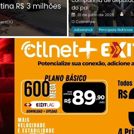
companhia de deputa
Posted
O C
30 de julho de 2026
tina R$ 3 milhões
on
do pai
Destaques Da Semana
Princip
Auth
Posted
31 de julho de 2026
on
O Colinense
nt(0)
Jaborandi
Principais Notícias