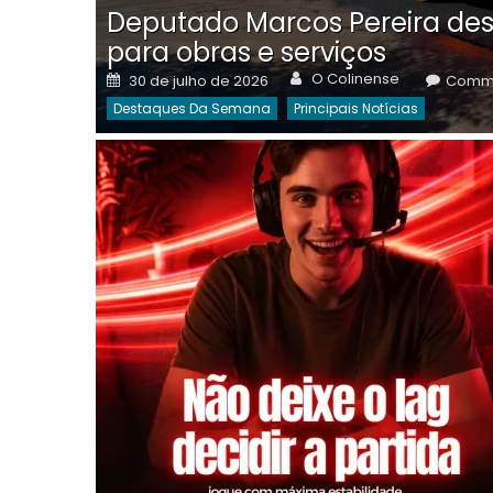
Deputado Marcos Pereira des
para obras e serviços
Author
Posted
O Colinense
30 de julho de 2026
Comme
on
Destaques Da Semana
Principais Notícias