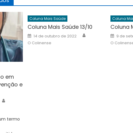
ados
Coluna Mais Saúde
Coluna Ma
Coluna Mais Saúde 13/10
Coluna 
Author
Posted
Posted
14 de outubro de 2022
9 de se
on
on
O Colinense
O Colinens
to em
venção e
Author
 um termo