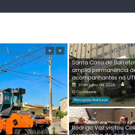
Santa Casa de Barreto
amplia permanência d
acompanhantes na UT
Auth
Posted
31 de julho de 2026
on
O Colinense
Principais Notícias
Boutique na Av. Â
Rodrigo Vaz visitou Col
invadida por cri
Aut