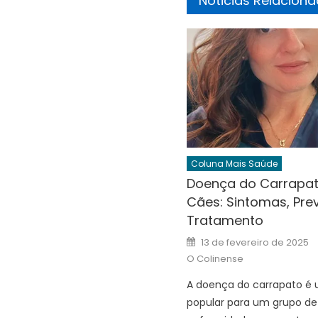
Noticias Relacion
Coluna Mais Saúde
Doença do Carrapa
Cães: Sintomas, Pre
Tratamento
Posted
13 de fevereiro de 2025
on
O Colinense
A doença do carrapato é
popular para um grupo de