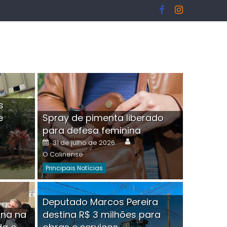
s
e
Spray de pimenta liberado
I
para defesa feminina
or
Author
Posted
31 de julho de 2026
on
O Colinense
Principais Notícias
ngelo Martins Tristão é
Deputado Marcos Pereira
ina na
destina R$ 3 milhões para
minoso mascarado
Empres
hor