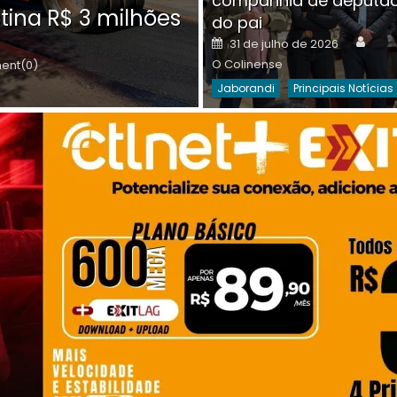
companhia de deputa
Posted
O C
30 de julho de 2026
tina R$ 3 milhões
on
do pai
Destaques Da Semana
Princip
Auth
Posted
31 de julho de 2026
on
O Colinense
nt(0)
Jaborandi
Principais Notícias