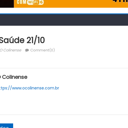
Saúde 21/10
Author
O Colinense
Comment(0)
 Colinense
ttps://www.ocolinense.com.br