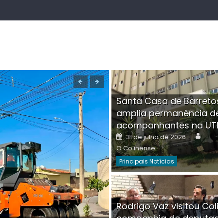
Santa Casa de Barreto
amplia permanência d
acompanhantes na UT
Auth
Posted
31 de julho de 2026
on
O Colinense
Principais Notícias
Boutique na Av. Â
Rodrigo Vaz visitou Col
invadida por cri
Aut