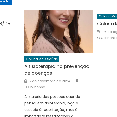
ados
Coluna Ma
18/05
Coluna 
Author
Posted
26 de ag
on
O Colinens
Coluna Mais Saúde
A fisioterapia na prevenção
de doenças
Author
Posted
7 de novembro de 2024
on
O Colinense
A maioria das pessoas quando
pensa, em fisioterapia, logo a
associa à reabilitação, mas é
importante ressaltarmos a