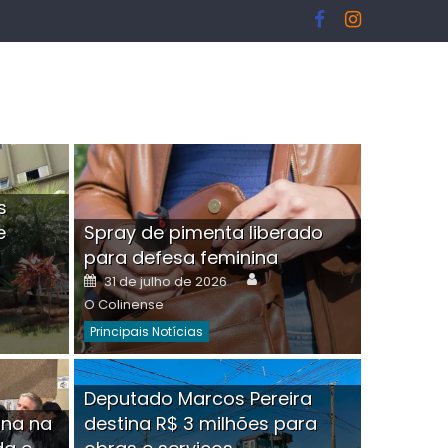
s
e
Spray de pimenta liberado
I
para defesa feminina
or
Author
Posted
31 de julho de 2026
on
O Colinense
Principais Notícias
ngelo Martins Tristão é
Deputado Marcos Pereira
ina na
destina R$ 3 milhões para
minoso mascarado
Empres
hor