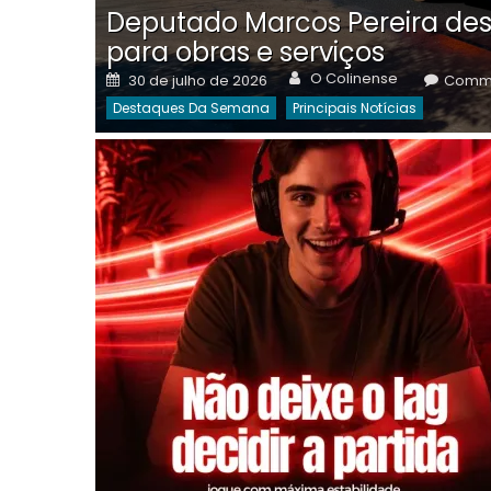
Deputado Marcos Pereira des
para obras e serviços
Author
Posted
O Colinense
30 de julho de 2026
Comme
on
Destaques Da Semana
Principais Notícias