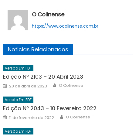
O Colinense
https://www.ocolinense.com.br
Noticias Relacionados
Versão Em PDF
Edição Nº 2103 – 20 Abril 2023
Author
Posted
O Colinense
20 de abril de 2023
on
Versão Em PDF
Edição Nº 2043 – 10 Fevereiro 2022
Author
Posted
O Colinense
11 de fevereiro de 2022
on
Versão Em PDF