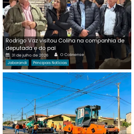
Rodrigo Vaz visitou Colina na companhia de
deputada e do pai
Author
Posted
O Colinense
31 de julho de 2026
on
Jaborandi
Principais Notícias