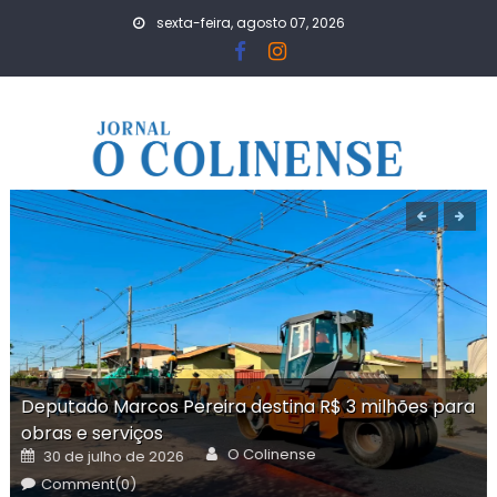
Skip
sexta-feira, agosto 07, 2026
to
content
Deputado Marcos Pereira destina R$ 3 milhões para
obras e serviços
Author
Posted
O Colinense
30 de julho de 2026
on
Comment(0)