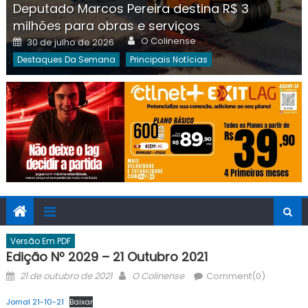
Deputado Marcos Pereira destina R$ 3
milhões para obras e serviços
Author
Posted
O Colinense
30 de julho de 2026
on
Destaques Da Semana
Principais Notícias
Versão Em PDF
Edição Nº 2029 – 21 Outubro 2021
Posted
Author
21 de outubro de 2021
O Colinense
Comment(0)
on
Jornal 21-10-21
Baixar