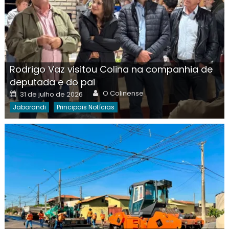
Rodrigo Vaz visitou Colina na companhia de
deputada e do pai
Author
Posted
O Colinense
31 de julho de 2026
on
Jaborandi
Principais Notícias