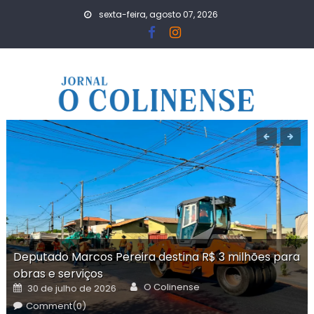
Skip
sexta-feira, agosto 07, 2026
to
content
Deputado Marcos Pereira destina R$ 3 milhões para
obras e serviços
Author
Posted
O Colinense
30 de julho de 2026
on
Comment(0)