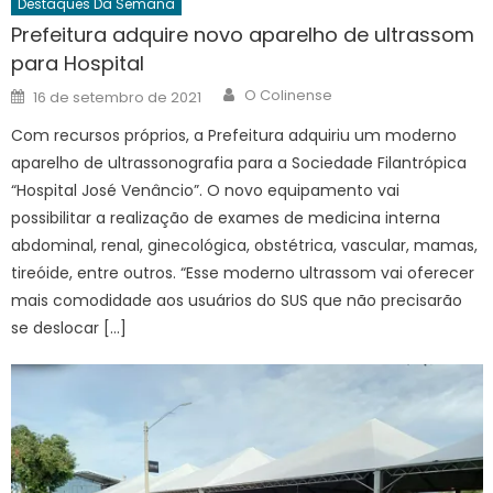
Destaques Da Semana
Prefeitura adquire novo aparelho de ultrassom
para Hospital
Author
Posted
O Colinense
16 de setembro de 2021
on
Com recursos próprios, a Prefeitura adquiriu um moderno
aparelho de ultrassonografia para a Sociedade Filantrópica
“Hospital José Venâncio”. O novo equipamento vai
possibilitar a realização de exames de medicina interna
abdominal, renal, ginecológica, obstétrica, vascular, mamas,
tireóide, entre outros. “Esse moderno ultrassom vai oferecer
mais comodidade aos usuários do SUS que não precisarão
se deslocar […]