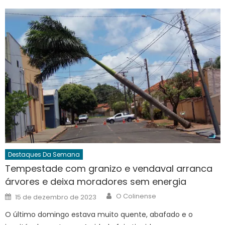
Destaques Da Semana
Tempestade com granizo e vendaval arranca
árvores e deixa moradores sem energia
Author
Posted
O Colinense
15 de dezembro de 2023
on
O último domingo estava muito quente, abafado e o