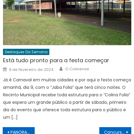
Destaques Da Semana
Está tudo pronto para a festa começar
Author
Posted
O Colinense
9 de fevereiro de 2024
on
Já é Carnaval em muitas cidades e por aqui a festa começa
amanhã, dia 9, com o “Jaba Folia” que terá cinco noites. O
Recinto Municipal recebe toda estrutura para o “Colina Folia”
que espera um grande público a partir de sábado, primeiro
dia do evento que oferece toda estrutura para o público e
um […]
Navegação
PANORAMA 04/08
Concurso público realiza provas objetivas