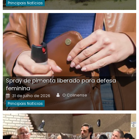
Principais Notícias
Spray de pimenta liberado para defesa
feminina
Author
Posted
O Colinense
31 de julho de 2026
on
Principais Notícias