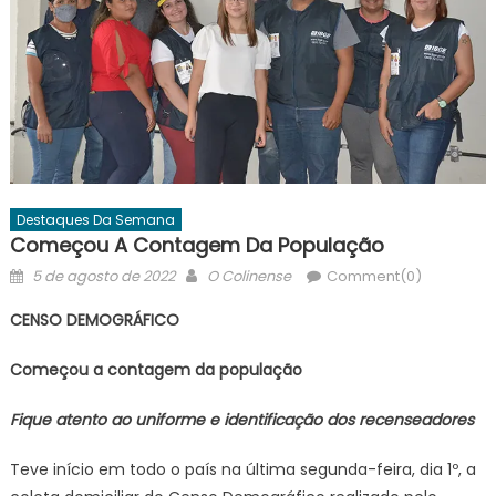
Destaques Da Semana
Começou A Contagem Da População
Posted
Author
5 de agosto de 2022
O Colinense
Comment(0)
on
CENSO DEMOGRÁFICO
Começou a contagem da população
Fique atento ao uniforme e identificação dos recenseadores
Teve início em todo o país na última segunda-feira, dia 1º, a