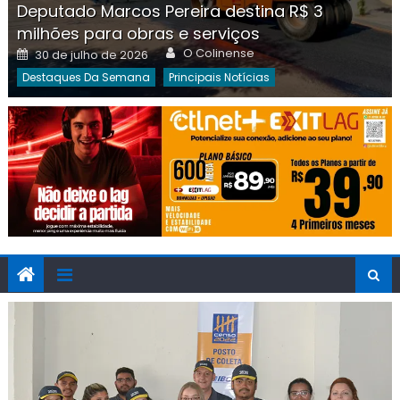
Deputado Marcos Pereira destina R$ 3
milhões para obras e serviços
Author
Posted
O Colinense
30 de julho de 2026
on
Destaques Da Semana
Principais Notícias