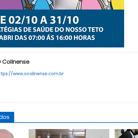
 Colinense
ttps://www.ocolinense.com.br
ados