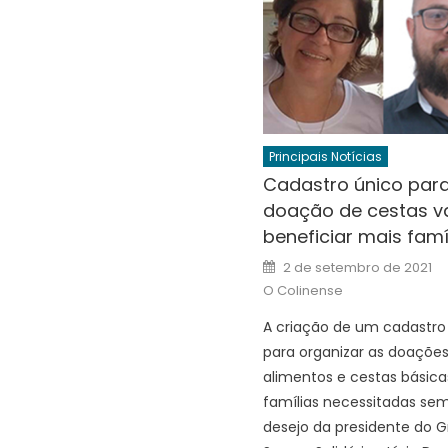
Principais Notícias
Cadastro único par
doação de cestas v
beneficiar mais famí
Posted
2 de setembro de 2021
on
O Colinense
A criação de um cadastro
para organizar as doaçõe
alimentos e cestas básica
famílias necessitadas sem
desejo da presidente do 