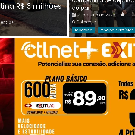
companhia de deputa
Posted
O C
30 de julho de 2026
tina R$ 3 milhões
on
do pai
Destaques Da Semana
Princip
Auth
Posted
31 de julho de 2026
on
O Colinense
nt(0)
Jaborandi
Principais Notícias