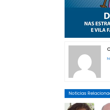
O
h
Noticias Relacion