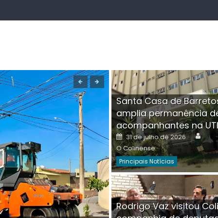
Santa Casa de Barreto
amplia permanência d
acompanhantes na UT
Auth
Posted
31 de julho de 2026
on
O Colinense
Principais Notícias
Boutique na Av. Â
Rodrigo Vaz visitou Col
invadida por cri
Aut