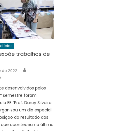
Notícias
expõe trabalhos de
Author
ho de 2022
e
os desenvolvidos pelos
1º semestre foram
la EE “Prof. Darcy Silveira
organizou um dia especial
osição do resultado das
, que aconteceu no último