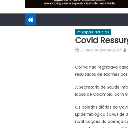
Principais Notícias
Covid Ressur
Posted
13 de outubro de 2023
on
Colina não registrava ca
resultados de exames pos
A Secretaria de Saúde in
idosa de Colômbia, com 91 
Os boletins diários da Cov
Epidemiológica (GVE) de Ba
notificações da doença com