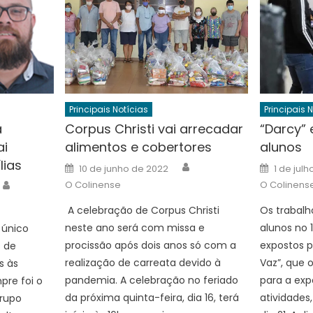
Principais Notícias
Principais 
a
Corpus Christi vai arrecadar
“Darcy” 
ai
alimentos e cobertores
alunos
lias
Author
Posted
Posted
10 de junho de 2022
1 de jul
on
on
Author
O Colinense
O Colinens
A celebração de Corpus Christi
Os trabalh
neste ano será com missa e
alunos no 
 único
procissão após dois anos só com a
expostos pe
s de
realização de carreata devido à
Vaz”, que 
s às
pandemia. A celebração no feriado
para a exp
pre foi o
da próxima quinta-feira, dia 16, terá
atividades
Grupo