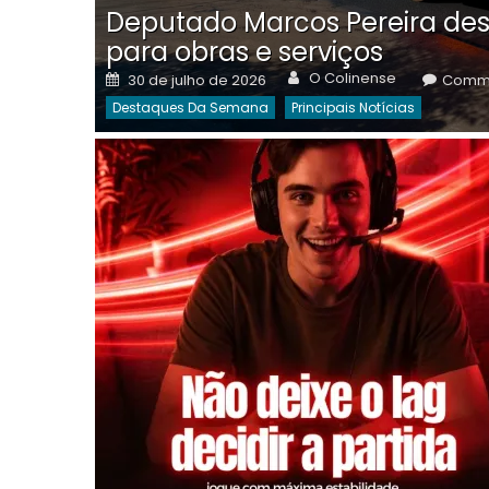
Deputado Marcos Pereira des
para obras e serviços
Author
Posted
O Colinense
30 de julho de 2026
Comme
on
Destaques Da Semana
Principais Notícias