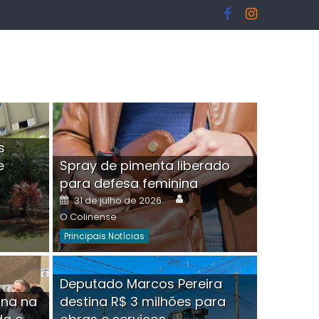
s
e
Spray de pimenta liberado
I
para defesa feminina
or
Author
Posted
31 de julho de 2026
on
O Colinense
Principais Notícias
ngelo Martins Tristão é
Deputado Marcos Pereira
ina na
destina R$ 3 milhões para
minoso mascarado
Empres
hor