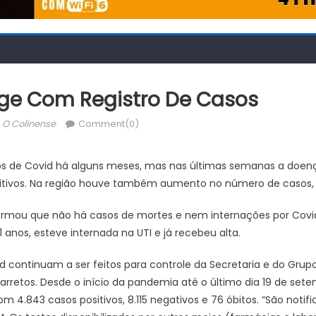
ge Com Registro De Casos
Author
O Colinense
Comment(0)
sos de Covid há alguns meses, mas nas últimas semanas a doen
itivos. Na região houve também aumento no número de casos, 
formou que não há casos de mortes e nem internações por Cov
anos, esteve internada na UTI e já recebeu alta.
id continuam a ser feitos para controle da Secretaria e do Grupo
rretos. Desde o início da pandemia até o último dia 19 de setem
 4.843 casos positivos, 8.115 negativos e 76 óbitos. “São notif