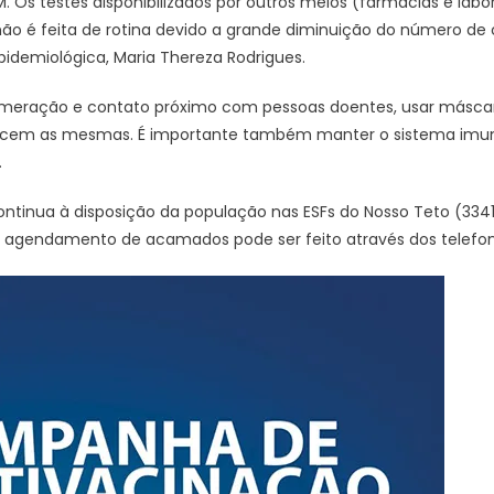
. Os testes disponibilizados por outros meios (farmácias e la
 não é feita de rotina devido a grande diminuição do número de 
pidemiológica, Maria Thereza Rodrigues.
lomeração e contato próximo com pessoas doentes, usar máscar
cem as mesmas. É importante também manter o sistema imun
.
ontinua à disposição da população nas ESFs do Nosso Teto (3341-
 O agendamento de acamados pode ser feito através dos telefon