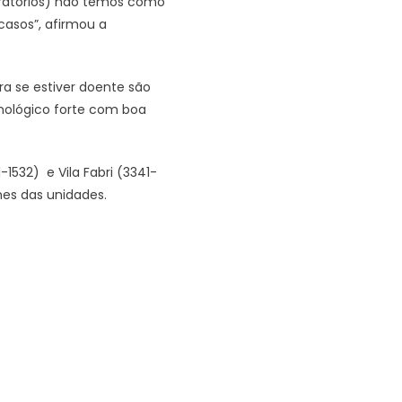
boratórios) não temos como
casos”, afirmou a
a se estiver doente são
ológico forte com boa
1532) e Vila Fabri (3341-
es das unidades.