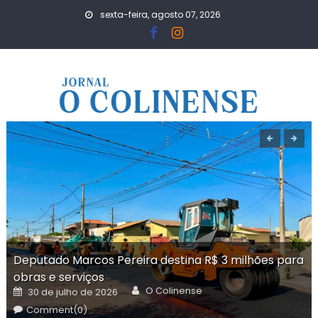
Skip
sexta-feira, agosto 07, 2026
to
content
Deputado Marcos Pereira destina R$ 3 milhões para
obras e serviços
Author
Posted
O Colinense
30 de julho de 2026
on
Comment(0)