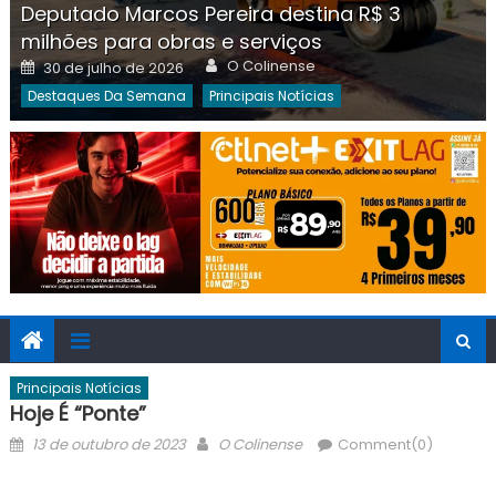
Deputado Marcos Pereira destina R$ 3
milhões para obras e serviços
Author
Posted
O Colinense
30 de julho de 2026
on
Destaques Da Semana
Principais Notícias
Principais Notícias
Hoje É “ponte”
Posted
Author
13 de outubro de 2023
O Colinense
Comment(0)
on