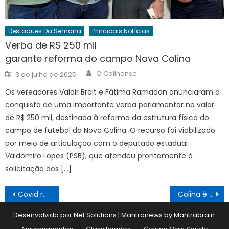
Destaques Da Semana
Principais Notícias
Verba de R$ 250 mil
garante reforma do campo Nova Colina
Author
Posted
O Colinense
3 de julho de 2025
on
Os vereadores Valdir Brait e Fátima Ramadan anunciaram a
conquista de uma importante verba parlamentar no valor
de R$ 250 mil, destinada à reforma da estrutura física do
campo de futebol da Nova Colina. O recurso foi viabilizado
por meio de articulação com o deputado estadual
Valdomiro Lopes (PSB), que atendeu prontamente à
solicitação dos […]
Navegação
Covid ressurge com registro de casos
Colina é destaque no futebol de base
de
Desenvolvido por Net Solutions
|
Mantranews by
Mantrabrain
.
Post