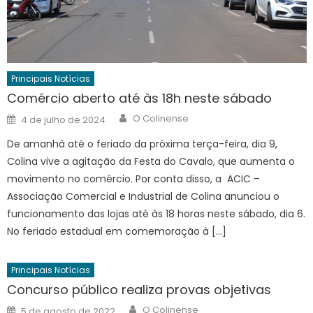
Principais Notícias
Comércio aberto até às 18h neste sábado
Author
Posted
O Colinense
4 de julho de 2024
on
De amanhã até o feriado da próxima terça-feira, dia 9,
Colina vive a agitação da Festa do Cavalo, que aumenta o
movimento no comércio. Por conta disso, a ACIC –
Associação Comercial e Industrial de Colina anunciou o
funcionamento das lojas até às 18 horas neste sábado, dia 6.
No feriado estadual em comemoração à […]
Principais Notícias
Concurso público realiza provas objetivas
Author
Posted
O Colinense
5 de agosto de 2022