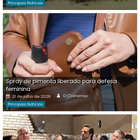
Principais Notícias
Spray de pimenta liberado para defesa
feminina
Author
Posted
O Colinense
31 de julho de 2026
on
Principais Notícias