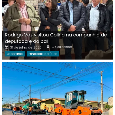
Rodrigo Vaz visitou Colina na companhia de
deputada e do pai
Author
Posted
O Colinense
31 de julho de 2026
on
Jaborandi
Principais Notícias