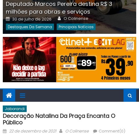
Deputado Marcos Pereira destina R$ 3
milhões para obras e serviços
Author
Posted
O Colinense
30 de julho de 2026
on
Destaques Da Semana
Principais Notícias
Jaborandi
Decoração Natalina Da Praça Encanta O
Público
Posted
Author
22 de dezembro de 2021
O Colinense
Comment(0)
on