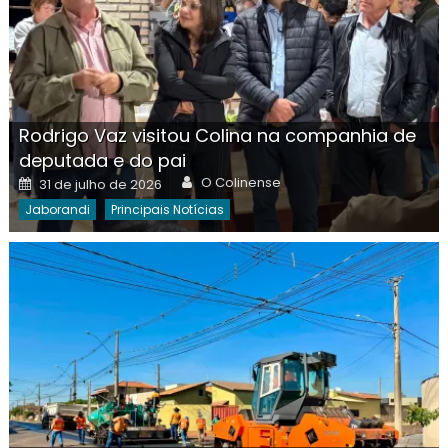
Rodrigo Vaz visitou Colina na companhia de
deputada e do pai
Author
Posted
O Colinense
31 de julho de 2026
on
Jaborandi
Principais Notícias