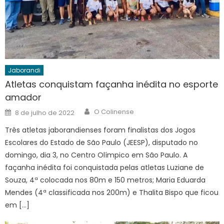
Jaborandi
Atletas conquistam façanha inédita no esporte
amador
Author
Posted
O Colinense
8 de julho de 2022
on
Três atletas jaborandienses foram finalistas dos Jogos
Escolares do Estado de São Paulo (JEESP), disputado no
domingo, dia 3, no Centro Olímpico em São Paulo. A
façanha inédita foi conquistada pelas atletas Luziane de
Souza, 4ª colocada nos 80m e 150 metros; Maria Eduarda
Mendes (4ª classificada nos 200m) e Thalita Bispo que ficou
em […]