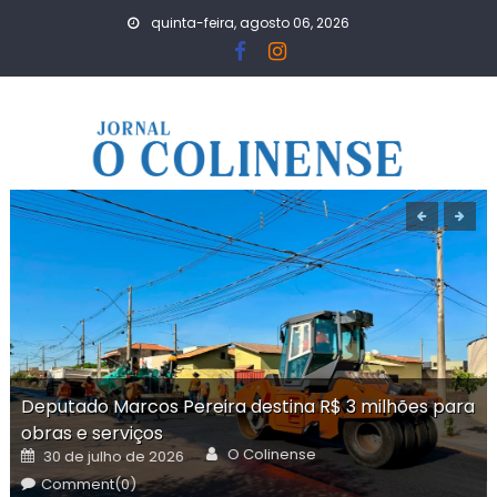
Skip
quinta-feira, agosto 06, 2026
to
content
Deputado Marcos Pereira destina R$ 3 milhões para
obras e serviços
Author
Posted
O Colinense
30 de julho de 2026
on
Comment(0)