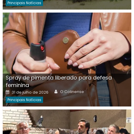
Principais Notícias
Spray de pimenta liberado para defesa
feminina
Author
Posted
O Colinense
31 de julho de 2026
on
Principais Notícias