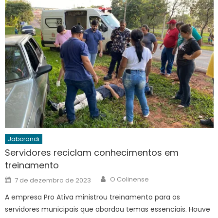
Jaborandi
Servidores reciclam conhecimentos em
treinamento
Author
Posted
O Colinense
7 de dezembro de 2023
on
A empresa Pro Ativa ministrou treinamento para os
servidores municipais que abordou temas essenciais. Houve