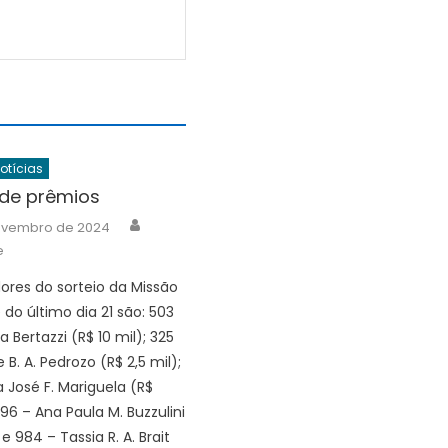
Notícias
 de prêmios
Author
ovembro de 2024
e
res do sorteio da Missão
do último dia 21 são: 503
a Bertazzi (R$ 10 mil); 325
 B. A. Pedrozo (R$ 2,5 mil);
a José F. Mariguela (R$
296 – Ana Paula M. Buzzulini
 e 984 – Tassia R. A. Brait