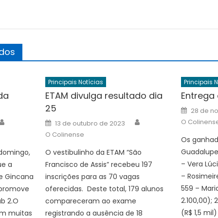
ados
Principais Notícias
Principais 
da
ETAM divulga resultado dia
Entrega
25
Posted
28 de n
on
Author
Author
Posted
O Colinens
13 de outubro de 2023
on
O Colinense
Os ganhado
Guadalupe 
 domingo,
O vestibulinho da ETAM “São
– Vera Lúci
ue a
Francisco de Assis” recebeu 197
– Rosimeire
e Gincana
inscrições para as 70 vagas
559 – Mari
) promove
oferecidas. Deste total, 179 alunos
2.100,00); 
b 2.O
compareceram ao exame
(R$ 1,5 mil)
om muitas
registrando a ausência de 18