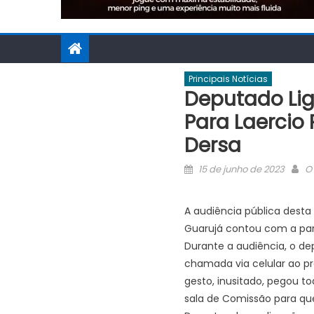
Principais Notícias
Deputado Lig
Para Laercio 
Dersa
Posted
Au
15 de junho de 2023
O
on
A audiência pública desta
Guarujá contou com a part
Durante a audiência, o d
chamada via celular ao pre
gesto, inusitado, pegou to
sala de Comissão para qu