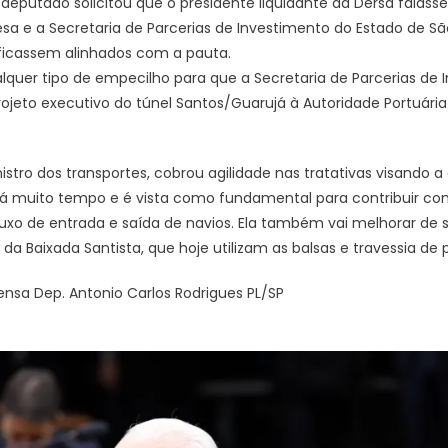
deputado solicitou que o presidente liquidante da Dersa falass
a e a Secretaria de Parcerias de Investimento do Estado de São
ficassem alinhados com a pauta.
quer tipo de empecilho para que a Secretaria de Parcerias de 
projeto executivo do túnel Santos/Guarujá à Autoridade Portuária
istro dos transportes, cobrou agilidade nas tratativas visando 
 há muito tempo e é vista como fundamental para contribuir co
luxo de entrada e saída de navios. Ela também vai melhorar de
a Baixada Santista, que hoje utilizam as balsas e travessia de 
ensa Dep. Antonio Carlos Rodrigues PL/SP