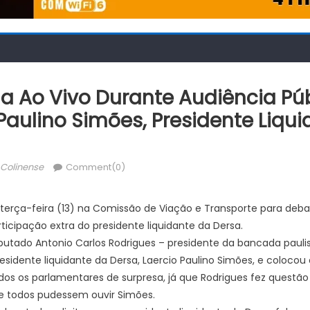
a Ao Vivo Durante Audiência Pú
Paulino Simões, Presidente Liqu
thor
 Colinense
Comment(0)
 terça-feira (13) na Comissão de Viação e Transporte para deba
icipação extra do presidente liquidante da Dersa.
eputado Antonio Carlos Rodrigues – presidente da bancada paul
sidente liquidante da Dersa, Laercio Paulino Simões, e colocou 
dos os parlamentares de surpresa, já que Rodrigues fez questão 
e todos pudessem ouvir Simões.