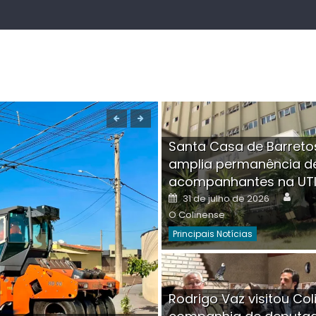
Santa Casa de Barreto
amplia permanência d
acompanhantes na UT
Auth
Posted
31 de julho de 2026
on
O Colinense
Principais Notícias
Boutique na Av. Â
Rodrigo Vaz visitou Col
invadida por cri
Aut