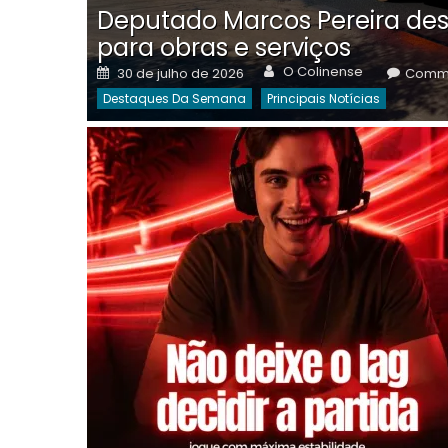
Deputado Marcos Pereira des
para obras e serviços
Author
Posted
O Colinense
30 de julho de 2026
Comme
on
Destaques Da Semana
Principais Notícias