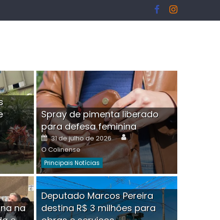
s
e
Spray de pimenta liberado
I
para defesa feminina
or
Author
Posted
31 de julho de 2026
on
O Colinense
Principais Notícias
ngelo Martins Tristão é
Deputado Marcos Pereira
ina na
destina R$ 3 milhões para
minoso mascarado
Empres
hor