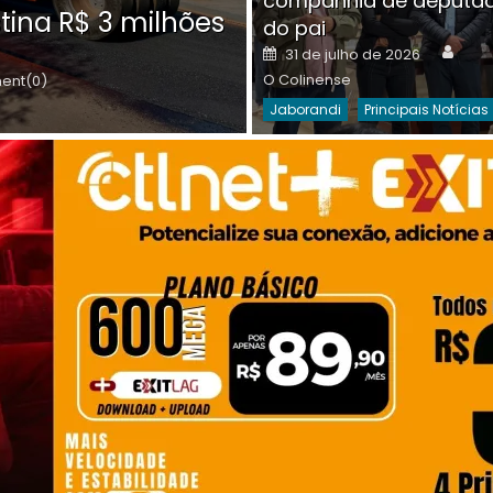
companhia de deputa
Posted
O C
30 de julho de 2026
tina R$ 3 milhões
on
do pai
Destaques Da Semana
Princip
Auth
Posted
31 de julho de 2026
on
O Colinense
nt(0)
Jaborandi
Principais Notícias