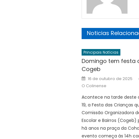
Noticias Relacion
Principais Notícias
Domingo tem festa 
Cogeb
Posted
16 de outubro de 2025
on
O Colinense
Acontece na tarde deste
19, a Festa das Crianças q
Comissão Organizadora d
Escolar e Bairros (Cogeb
há anos na praça da Coha
evento começa às 14h c