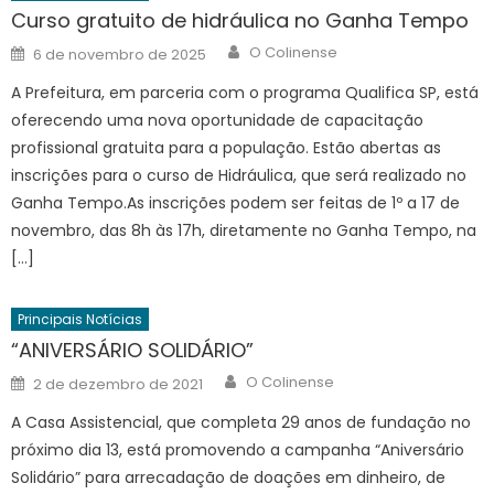
Curso gratuito de hidráulica no Ganha Tempo
Author
Posted
O Colinense
6 de novembro de 2025
on
A Prefeitura, em parceria com o programa Qualifica SP, está
oferecendo uma nova oportunidade de capacitação
profissional gratuita para a população. Estão abertas as
inscrições para o curso de Hidráulica, que será realizado no
Ganha Tempo.As inscrições podem ser feitas de 1º a 17 de
novembro, das 8h às 17h, diretamente no Ganha Tempo, na
[…]
Principais Notícias
“ANIVERSÁRIO SOLIDÁRIO”
Author
Posted
O Colinense
2 de dezembro de 2021
on
A Casa Assistencial, que completa 29 anos de fundação no
próximo dia 13, está promovendo a campanha “Aniversário
Solidário” para arrecadação de doações em dinheiro, de