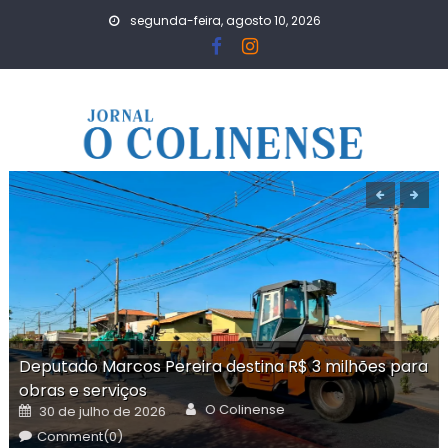
Skip
segunda-feira, agosto 10, 2026
to
content
Deputado Marcos Pereira destina R$ 3 milhões para
obras e serviços
Author
Posted
O Colinense
30 de julho de 2026
on
Comment(0)