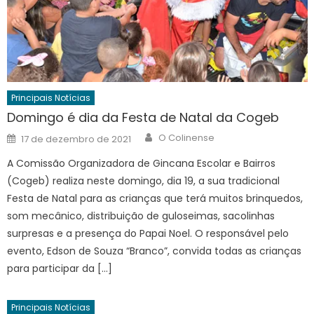
Principais Notícias
Domingo é dia da Festa de Natal da Cogeb
Author
Posted
O Colinense
17 de dezembro de 2021
on
A Comissão Organizadora de Gincana Escolar e Bairros
(Cogeb) realiza neste domingo, dia 19, a sua tradicional
Festa de Natal para as crianças que terá muitos brinquedos,
som mecânico, distribuição de guloseimas, sacolinhas
surpresas e a presença do Papai Noel. O responsável pelo
evento, Edson de Souza “Branco”, convida todas as crianças
para participar da […]
Principais Notícias