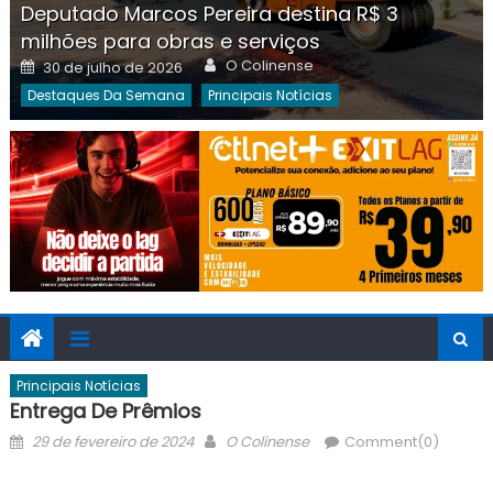
Deputado Marcos Pereira destina R$ 3
milhões para obras e serviços
Author
Posted
O Colinense
30 de julho de 2026
on
Destaques Da Semana
Principais Notícias
Principais Notícias
Entrega De Prêmios
Posted
Author
29 de fevereiro de 2024
O Colinense
Comment(0)
on