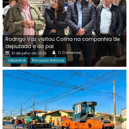
Rodrigo Vaz visitou Colina na companhia de
deputada e do pai
Author
Posted
O Colinense
31 de julho de 2026
on
Jaborandi
Principais Notícias