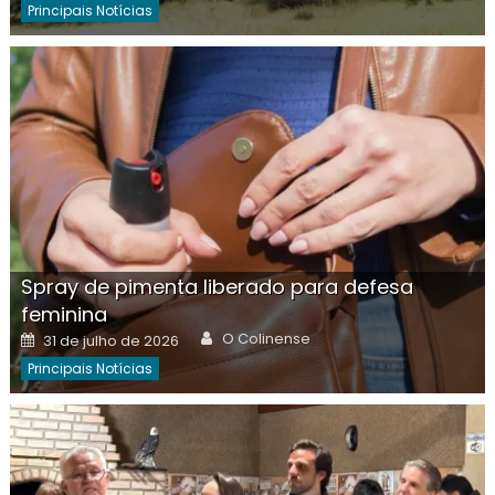
Principais Notícias
Spray de pimenta liberado para defesa
feminina
Author
Posted
O Colinense
31 de julho de 2026
on
Principais Notícias