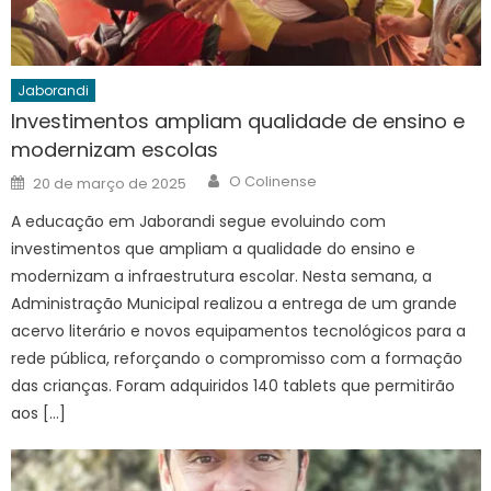
Jaborandi
Investimentos ampliam qualidade de ensino e
modernizam escolas
Author
Posted
O Colinense
20 de março de 2025
on
A educação em Jaborandi segue evoluindo com
investimentos que ampliam a qualidade do ensino e
modernizam a infraestrutura escolar. Nesta semana, a
Administração Municipal realizou a entrega de um grande
acervo literário e novos equipamentos tecnológicos para a
rede pública, reforçando o compromisso com a formação
das crianças. Foram adquiridos 140 tablets que permitirão
aos […]