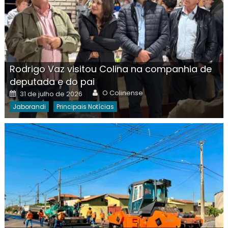
Rodrigo Vaz visitou Colina na companhia de
deputada e do pai
Author
Posted
O Colinense
31 de julho de 2026
on
Jaborandi
Principais Notícias