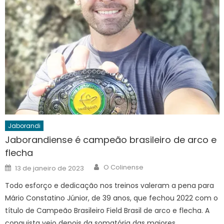
Jaborandi
Jaborandiense é campeão brasileiro de arco e
flecha
Author
Posted
O Colinense
13 de janeiro de 2023
on
Todo esforço e dedicação nos treinos valeram a pena para
Mário Constatino Júnior, de 39 anos, que fechou 2022 com o
título de Campeão Brasileiro Field Brasil de arco e flecha. A
conquista veio depois da somatória das maiores