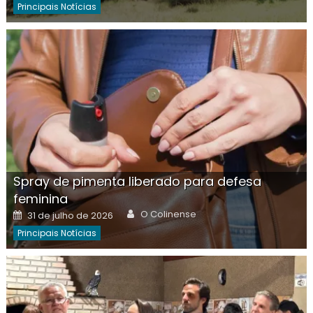
Principais Notícias
Spray de pimenta liberado para defesa
feminina
Author
Posted
O Colinense
31 de julho de 2026
on
Principais Notícias