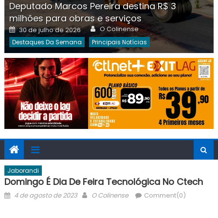
Deputado Marcos Pereira destina R$ 3
milhões para obras e serviços
Author
Posted
O Colinense
30 de julho de 2026
on
Destaques Da Semana
Principais Notícias
Jaborandi
Domingo É Dia De Feira Tecnológica No Ctech
Posted
Author
4 de agosto de 2023
O Colinense
Comment(0)
on