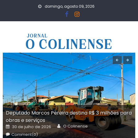
Skip
domingo, agosto 09, 2026
to
content
Deputado Marcos Pereira destina R$ 3 milhões para
obras e serviços
Author
Posted
O Colinense
30 de julho de 2026
on
Comment(0)