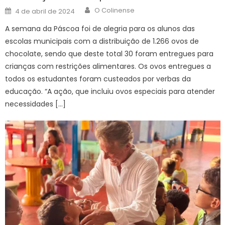
Author
Posted
O Colinense
4 de abril de 2024
on
A semana da Páscoa foi de alegria para os alunos das
escolas municipais com a distribuição de 1.266 ovos de
chocolate, sendo que deste total 30 foram entregues para
crianças com restrições alimentares. Os ovos entregues a
todos os estudantes foram custeados por verbas da
educação. “A ação, que incluiu ovos especiais para atender
necessidades […]