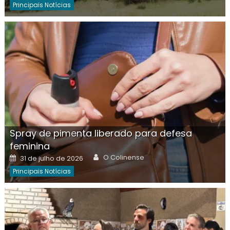
Principais Notícias
Spray de pimenta liberado para defesa
feminina
Author
Posted
O Colinense
31 de julho de 2026
on
Principais Notícias