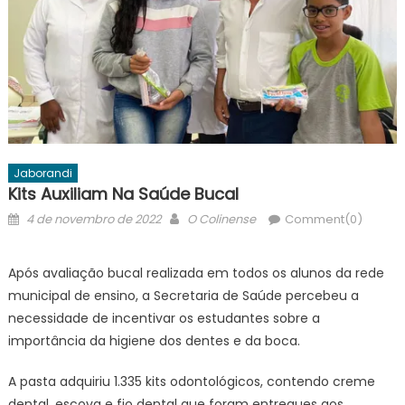
Jaborandi
Kits Auxiliam Na Saúde Bucal
Posted
Author
4 de novembro de 2022
O Colinense
Comment(0)
on
Após avaliação bucal realizada em todos os alunos da rede
municipal de ensino, a Secretaria de Saúde percebeu a
necessidade de incentivar os estudantes sobre a
importância da higiene dos dentes e da boca.
A pasta adquiriu 1.335 kits odontológicos, contendo creme
dental, escova e fio dental que foram entregues aos