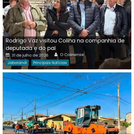
Rodrigo Vaz visitou Colina na companhia de
deputada e do pai
Author
Posted
O Colinense
31 de julho de 2026
on
Jaborandi
Principais Notícias