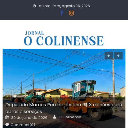
Skip
quinta-feira, agosto 06, 2026
to
content
Deputado Marcos Pereira destina R$ 3 milhões para
obras e serviços
Author
Posted
O Colinense
30 de julho de 2026
on
Comment(0)