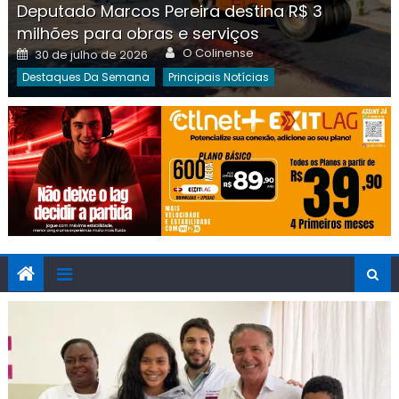
Deputado Marcos Pereira destina R$ 3
milhões para obras e serviços
Author
Posted
O Colinense
30 de julho de 2026
on
Destaques Da Semana
Principais Notícias