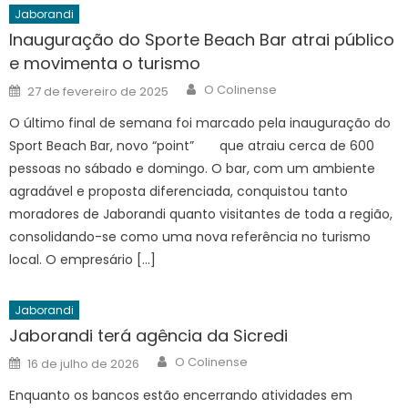
Jaborandi
Inauguração do Sporte Beach Bar atrai público
e movimenta o turismo
Author
Posted
O Colinense
27 de fevereiro de 2025
on
O último final de semana foi marcado pela inauguração do
Sport Beach Bar, novo “point” que atraiu cerca de 600
pessoas no sábado e domingo. O bar, com um ambiente
agradável e proposta diferenciada, conquistou tanto
moradores de Jaborandi quanto visitantes de toda a região,
consolidando-se como uma nova referência no turismo
local. O empresário […]
Jaborandi
Jaborandi terá agência da Sicredi
Author
Posted
O Colinense
16 de julho de 2026
on
Enquanto os bancos estão encerrando atividades em