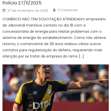
Polícia 27/11/2025
Author
Posted
O Colinense
27 de novembro de 2025
on
COMÉRCIO NÃO TEM SOLICITAÇÃO ATENDIDAUm empresário
de Jaborandi manteve contato no dia 18 com a
concessionária de energia para relatar problemas com o
sistema de energia do estabelecimento. Como não obteve
retorno, o comerciante de 38 anos realizou vários outros
contatos para regularização do defeito, requerendo mais
atenção por se tratar de empresa do ramo […]