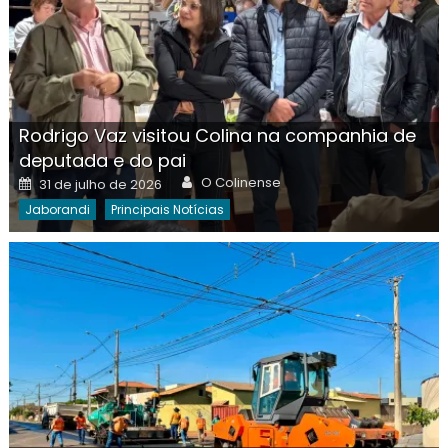
Rodrigo Vaz visitou Colina na companhia de
deputada e do pai
Author
Posted
O Colinense
31 de julho de 2026
on
Jaborandi
Principais Notícias