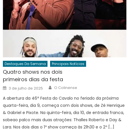
Destaques Da Semana
Principais Notícias
Quatro shows nos dois
primeiros dias da festa
Author
Posted
O Colinense
3 de julho de 2025
on
A abertura da 46ª Festa do Cavalo no feriado da próxima
quarta-feira, dia 9, começa com dois shows, de Zé Henrique
& Gabriel e Pixote. Na quinta-feira, dia 10, de entrada franca,
sobeao palco mais duas atrações: Thalles Roberto e Day &
Lara. Nos dois dias o 1º show começa às 21h30 e o 2º […]