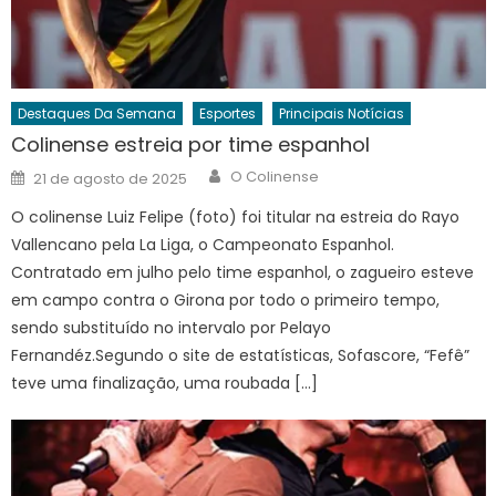
Destaques Da Semana
Esportes
Principais Notícias
Colinense estreia por time espanhol
Author
Posted
O Colinense
21 de agosto de 2025
on
O colinense Luiz Felipe (foto) foi titular na estreia do Rayo
Vallencano pela La Liga, o Campeonato Espanhol.
Contratado em julho pelo time espanhol, o zagueiro esteve
em campo contra o Girona por todo o primeiro tempo,
sendo substituído no intervalo por Pelayo
Fernandéz.Segundo o site de estatísticas, Sofascore, “Fefê”
teve uma finalização, uma roubada […]