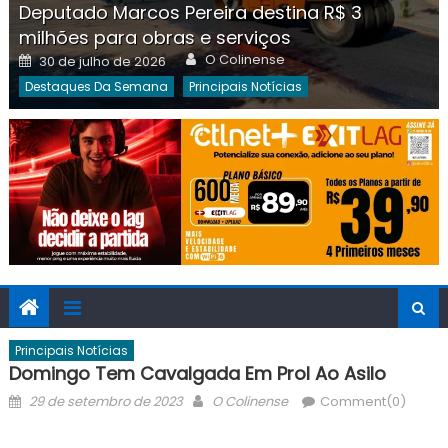
Deputado Marcos Pereira destina R$ 3
milhões para obras e serviços
Author
Posted
O Colinense
30 de julho de 2026
on
Destaques Da Semana
Principais Notícias
Principais Notícias
Domingo Tem Cavalgada Em Prol Ao Asilo
Posted
Author
29 de setembro de 2023
O Colinense
Comment(0)
on