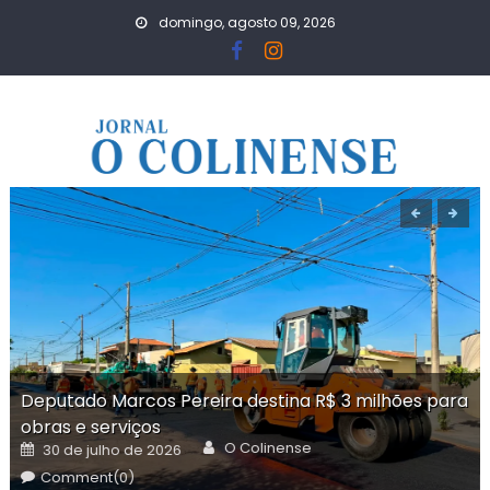
Skip
domingo, agosto 09, 2026
to
content
Deputado Marcos Pereira destina R$ 3 milhões para
obras e serviços
Author
Posted
O Colinense
30 de julho de 2026
on
Comment(0)