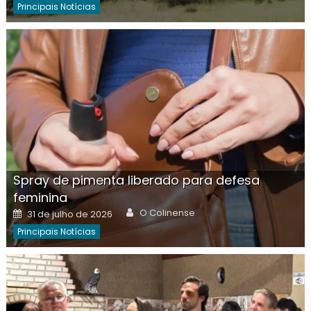
Principais Notícias
Spray de pimenta liberado para defesa
feminina
Author
Posted
O Colinense
31 de julho de 2026
on
Principais Notícias