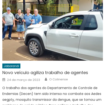
Jaborandi
Novo veículo agiliza trabalho de agentes
Author
Posted
O Colinense
24 de março de 2023
on
O trabalho dos agentes do Departamento de Controle de
Endemias (Decen) tem sido intenso no combate aos Aedes
aegpty, mosquito transmissor da dengue, que se tornou um