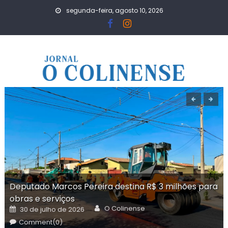
Skip
segunda-feira, agosto 10, 2026
to
content
Deputado Marcos Pereira destina R$ 3 milhões para
obras e serviços
Author
Posted
O Colinense
30 de julho de 2026
on
Comment(0)