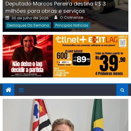
Deputado Marcos Pereira destina R$ 3
milhões para obras e serviços
Author
Posted
O Colinense
30 de julho de 2026
on
Destaques Da Semana
Principais Notícias