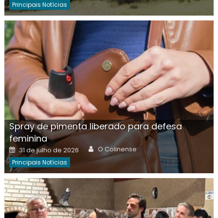
Principais Notícias
Spray de pimenta liberado para defesa
feminina
Author
Posted
O Colinense
31 de julho de 2026
on
Principais Notícias