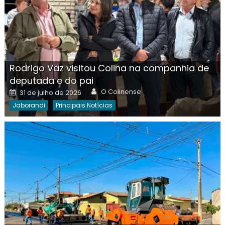
Rodrigo Vaz visitou Colina na companhia de
deputada e do pai
Author
Posted
O Colinense
31 de julho de 2026
on
Jaborandi
Principais Notícias