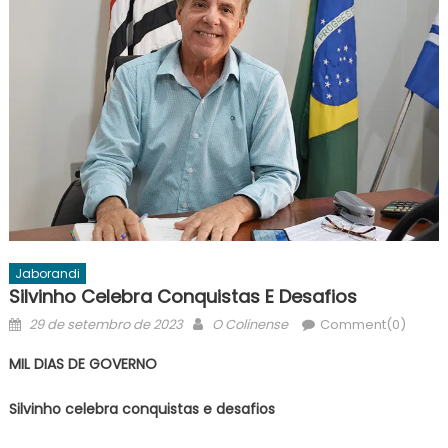
Jaborandi
Silvinho Celebra Conquistas E Desafios
Posted
Author
29 de setembro de 2023
O Colinense
Comment(0)
on
MIL DIAS DE GOVERNO
Silvinho celebra conquistas e desafios