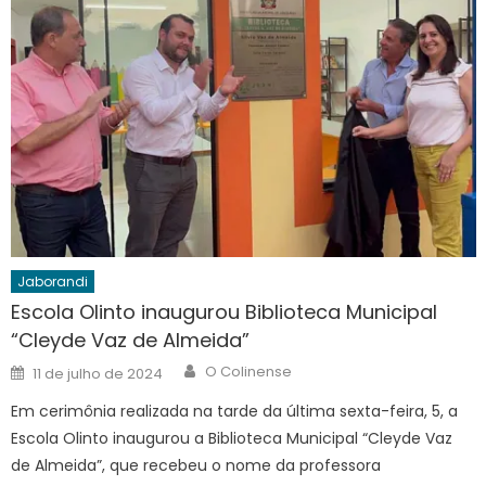
Jaborandi
Escola Olinto inaugurou Biblioteca Municipal
“Cleyde Vaz de Almeida”
Author
Posted
O Colinense
11 de julho de 2024
on
Em cerimônia realizada na tarde da última sexta-feira, 5, a
Escola Olinto inaugurou a Biblioteca Municipal “Cleyde Vaz
de Almeida”, que recebeu o nome da professora