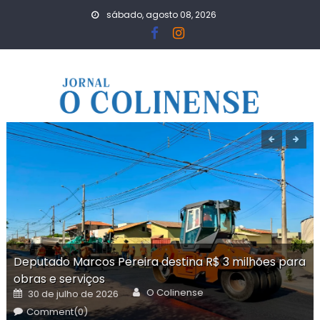
Skip
sábado, agosto 08, 2026
to
content
Deputado Marcos Pereira destina R$ 3 milhões para
obras e serviços
Author
Posted
O Colinense
30 de julho de 2026
on
Comment(0)