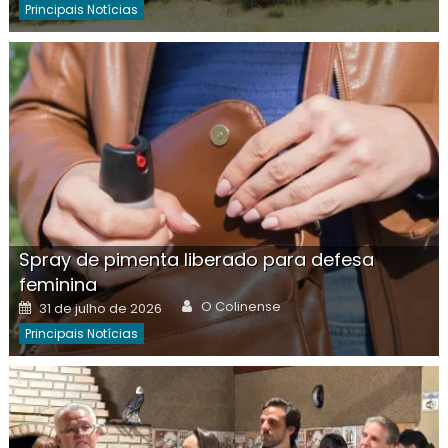
Principais Notícias
Spray de pimenta liberado para defesa
feminina
Author
Posted
O Colinense
31 de julho de 2026
on
Principais Notícias