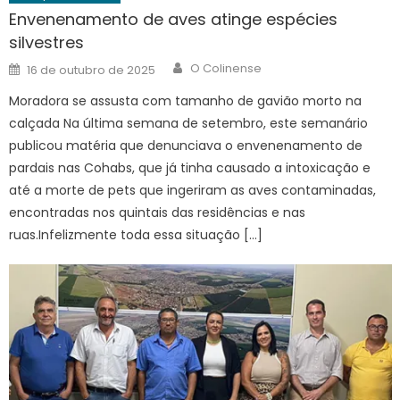
Envenenamento de aves atinge espécies
silvestres
Author
Posted
O Colinense
16 de outubro de 2025
on
Moradora se assusta com tamanho de gavião morto na
calçada Na última semana de setembro, este semanário
publicou matéria que denunciava o envenenamento de
pardais nas Cohabs, que já tinha causado a intoxicação e
até a morte de pets que ingeriram as aves contaminadas,
encontradas nos quintais das residências e nas
ruas.Infelizmente toda essa situação […]