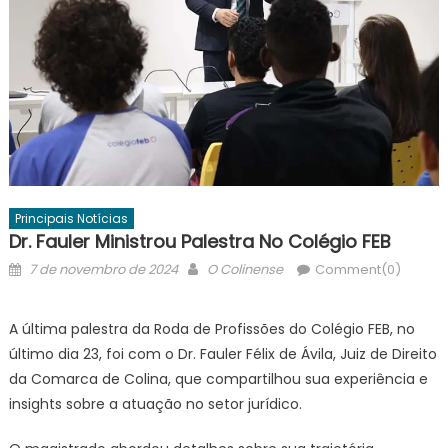
Principais Notícias
Dr. Fauler Ministrou Palestra No Colégio FEB
Posted
Author
7 de novembro de 2024
O Colinense
Comment(0)
on
A última palestra da Roda de Profissões do Colégio FEB, no
último dia 23, foi com o Dr. Fauler Félix de Ávila, Juiz de Direito
da Comarca de Colina, que compartilhou sua experiência e
insights sobre a atuação no setor jurídico.