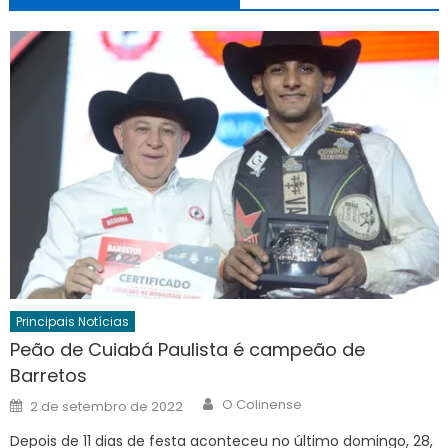
Principais Notícias
Peão de Cuiabá Paulista é campeão de
Barretos
Author
Posted
O Colinense
2 de setembro de 2022
on
Depois de 11 dias de festa aconteceu no último domingo, 28,