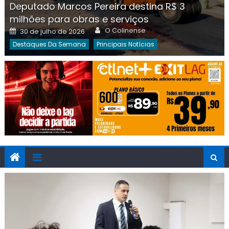
Deputado Marcos Pereira destina R$ 3
milhões para obras e serviços
Author
Posted
O Colinense
30 de julho de 2026
on
Destaques Da Semana
Principais Notícias