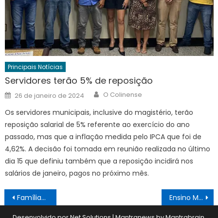
Principais Notícias
Servidores terão 5% de reposição
Author
Posted
O Colinense
26 de janeiro de 2024
on
Os servidores municipais, inclusive do magistério, terão
reposição salarial de 5% referente ao exercício do ano
passado, mas que a inflação medida pelo IPCA que foi de
4,62%. A decisão foi tomada em reunião realizada no último
dia 15 que definiu também que a reposição incidirá nos
salários de janeiro, pagos no próximo mês.
Navegação
Famílias que saíram da Venezuela estão vivendo em Colina
Ensino Médio terá aulas mais longas
de
Desenvolvido por Net Solutions
|
Mantranews by
Mantrabrain
.