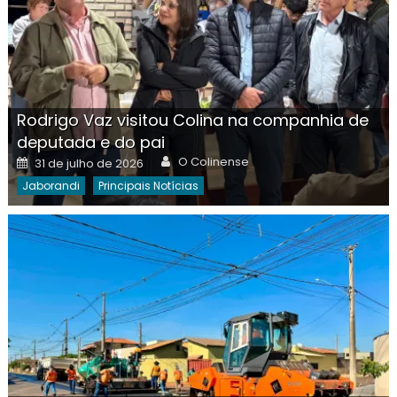
Rodrigo Vaz visitou Colina na companhia de
deputada e do pai
Author
Posted
O Colinense
31 de julho de 2026
on
Jaborandi
Principais Notícias