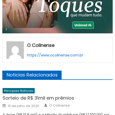
O Colinense
https://www.ocolinense.com.br
Noticias Relacionados
Principais Notícias
Sorteio de R$ 31mil em prêmios
Author
Posted
O Colinense
10 de julho de 2025
on
A Apae (R$ 13,9 mil) e a Missão Guadalupe (R$ 17.100.00) sor