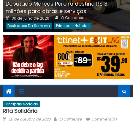
Deputado Marcos Pereira destina R$ 3
milhões para obras e serviços
Author
Posted
O Colinense
30 de julho de 2026
on
Destaques Da Semana
Principais Notícias
Principais Notícias
Rifa Solidária
Posted
Author
20 de outubro de 2023
O Colinense
Comment(0)
on