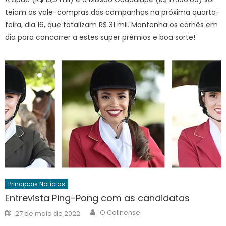
teiam os vale-compras das campanhas na próxima quarta-
feira, dia 16, que totalizam R$ 31 mil. Mantenha os carnês em
dia para concorrer a estes super prêmios e boa sorte!
Principais Notícias
Entrevista Ping-Pong com as candidatas
Author
Posted
O Colinense
27 de maio de 2022
on