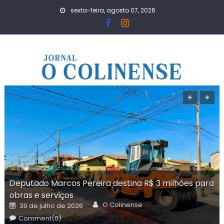
Skip
sexta-feira, agosto 07, 2026
to
content
Deputado Marcos Pereira destina R$ 3 milhões para
obras e serviços
Author
Posted
O Colinense
30 de julho de 2026
on
Comment(0)