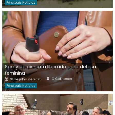
Principais Notícias
Spray de pimenta liberado para defesa
feminina
Author
Posted
O Colinense
31 de julho de 2026
on
Principais Notícias