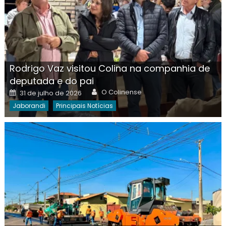
Rodrigo Vaz visitou Colina na companhia de
deputada e do pai
Author
Posted
O Colinense
31 de julho de 2026
on
Jaborandi
Principais Notícias