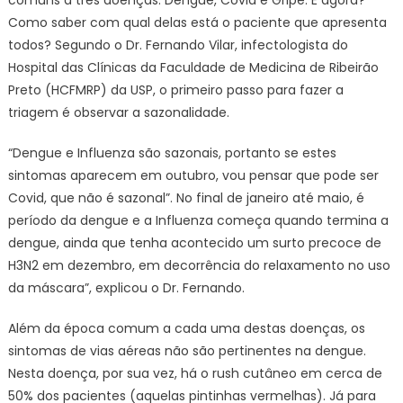
comuns a três doenças: Dengue, Covid e Gripe. E agora?
Como saber com qual delas está o paciente que apresenta
todos? Segundo o Dr. Fernando Vilar, infectologista do
Hospital das Clínicas da Faculdade de Medicina de Ribeirão
Preto (HCFMRP) da USP, o primeiro passo para fazer a
triagem é observar a sazonalidade.
“Dengue e Influenza são sazonais, portanto se estes
sintomas aparecem em outubro, vou pensar que pode ser
Covid, que não é sazonal”. No final de janeiro até maio, é
período da dengue e a Influenza começa quando termina a
dengue, ainda que tenha acontecido um surto precoce de
H3N2 em dezembro, em decorrência do relaxamento no uso
da máscara”, explicou o Dr. Fernando.
Além da época comum a cada uma destas doenças, os
sintomas de vias aéreas não são pertinentes na dengue.
Nesta doença, por sua vez, há o rush cutâneo em cerca de
50% dos pacientes (aquelas pintinhas vermelhas). Já para