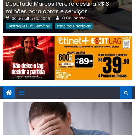
Deputado Marcos Pereira destina R$ 3
milhões para obras e serviços
Author
Posted
O Colinense
30 de julho de 2026
on
Destaques Da Semana
Principais Notícias