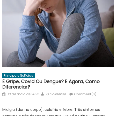
Principais Notícias
É Gripe, Covid Ou Dengue? E Agora, Como
Diferenciar?
Posted
Author
13 de maio de 2022
O Colinense
Comment(0)
on
Mialgia (dor no corpo), calafrio e febre. Três sintomas