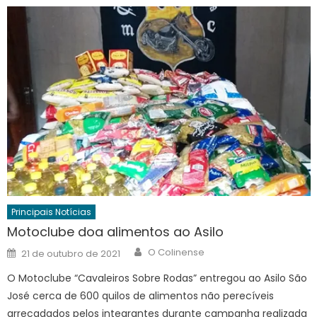
Principais Notícias
Motoclube doa alimentos ao Asilo
Author
Posted
O Colinense
21 de outubro de 2021
on
O Motoclube “Cavaleiros Sobre Rodas” entregou ao Asilo São
José cerca de 600 quilos de alimentos não perecíveis
arrecadados pelos integrantes durante campanha realizada