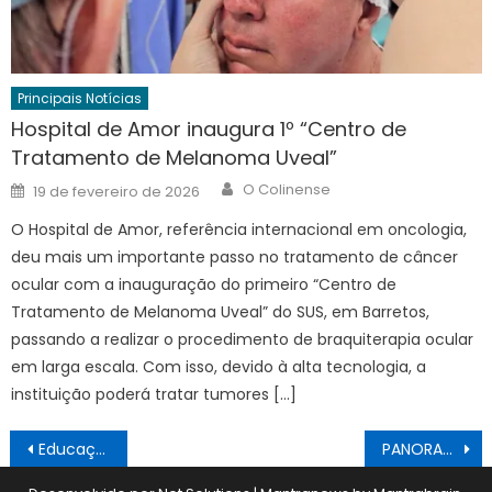
Principais Notícias
Hospital de Amor inaugura 1º “Centro de
Tratamento de Melanoma Uveal”
Author
Posted
O Colinense
19 de fevereiro de 2026
on
O Hospital de Amor, referência internacional em oncologia,
deu mais um importante passo no tratamento de câncer
ocular com a inauguração do primeiro “Centro de
Tratamento de Melanoma Uveal” do SUS, em Barretos,
passando a realizar o procedimento de braquiterapia ocular
em larga escala. Com isso, devido à alta tecnologia, a
instituição poderá tratar tumores […]
Navegação
Educação e Saúde ganham novos veículos
PANORAMA 12/05
de