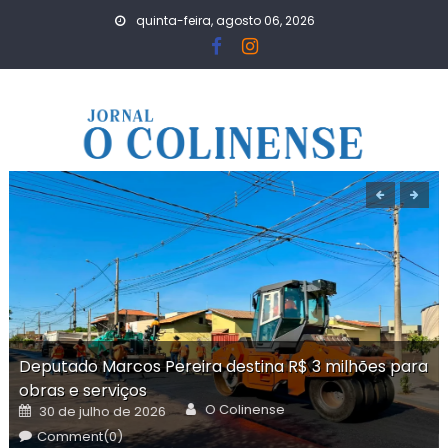
Skip
quinta-feira, agosto 06, 2026
to
content
Deputado Marcos Pereira destina R$ 3 milhões para
obras e serviços
Author
Posted
O Colinense
30 de julho de 2026
on
Comment(0)