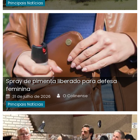
Principais Notícias
Spray de pimenta liberado para defesa
feminina
Author
Posted
O Colinense
31 de julho de 2026
on
Principais Notícias