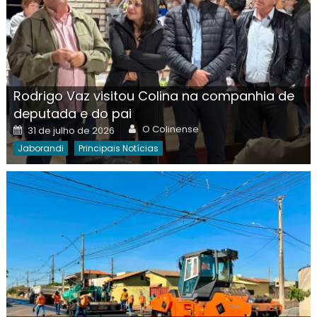
Rodrigo Vaz visitou Colina na companhia de
deputada e do pai
Author
Posted
O Colinense
31 de julho de 2026
on
Jaborandi
Principais Notícias