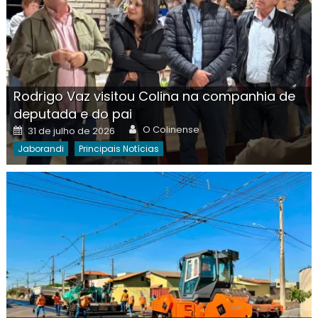
Rodrigo Vaz visitou Colina na companhia de
deputada e do pai
Author
Posted
O Colinense
31 de julho de 2026
on
Jaborandi
Principais Notícias