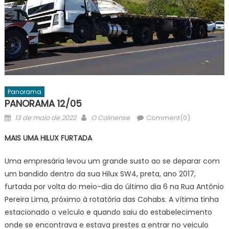
Panorama
PANORAMA 12/05
Posted
Author
13 de maio de 2022
O Colinense
Comment(0)
on
MAIS UMA HILUX FURTADA
Uma empresária levou um grande susto ao se deparar com
um bandido dentro da sua Hilux SW4, preta, ano 2017,
furtada por volta do meio-dia do último dia 6 na Rua Antônio
Pereira Lima, próximo à rotatória das Cohabs. A vítima tinha
estacionado o veículo e quando saiu do estabelecimento
onde se encontrava e estava prestes a entrar no veiculo