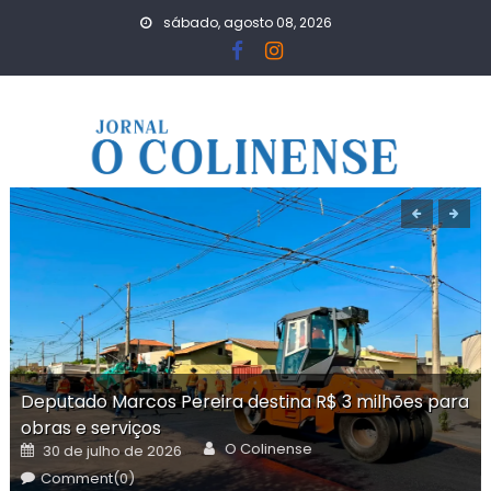
Skip
sábado, agosto 08, 2026
to
content
Deputado Marcos Pereira destina R$ 3 milhões para
obras e serviços
Author
Posted
O Colinense
30 de julho de 2026
on
Comment(0)