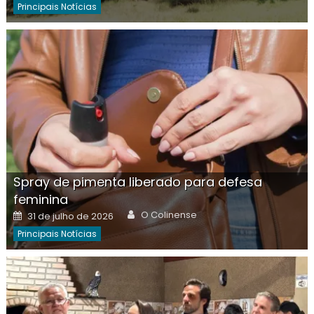
Principais Notícias
Spray de pimenta liberado para defesa
feminina
Author
Posted
O Colinense
31 de julho de 2026
on
Principais Notícias