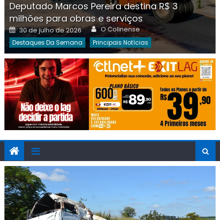
Deputado Marcos Pereira destina R$ 3
milhões para obras e serviços
Author
Posted
O Colinense
30 de julho de 2026
on
Destaques Da Semana
Principais Notícias