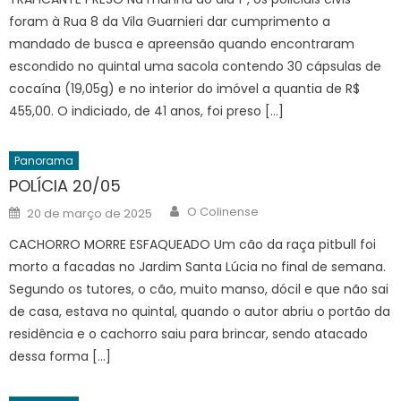
foram à Rua 8 da Vila Guarnieri dar cumprimento a
mandado de busca e apreensão quando encontraram
escondido no quintal uma sacola contendo 30 cápsulas de
cocaína (19,05g) e no interior do imóvel a quantia de R$
455,00. O indiciado, de 41 anos, foi preso […]
Panorama
POLÍCIA 20/05
Author
Posted
O Colinense
20 de março de 2025
on
CACHORRO MORRE ESFAQUEADO Um cão da raça pitbull foi
morto a facadas no Jardim Santa Lúcia no final de semana.
Segundo os tutores, o cão, muito manso, dócil e que não sai
de casa, estava no quintal, quando o autor abriu o portão da
residência e o cachorro saiu para brincar, sendo atacado
dessa forma […]