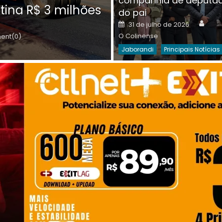
companhia de deputa
Posted
O C
30 de julho de 2026
tina R$ 3 milhões
on
do pai
Destaques Da Semana
Princip
Auth
Posted
31 de julho de 2026
on
O Colinense
nt(0)
Jaborandi
Principais Notícias