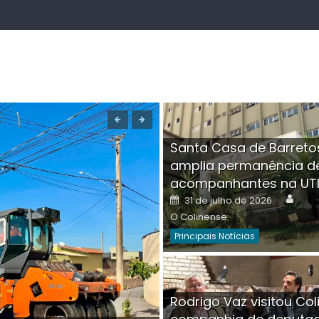
Santa Casa de Barreto
amplia permanência d
acompanhantes na UT
Auth
Posted
31 de julho de 2026
on
O Colinense
Principais Notícias
Boutique na Av. Â
Rodrigo Vaz visitou Col
invadida por cri
Aut