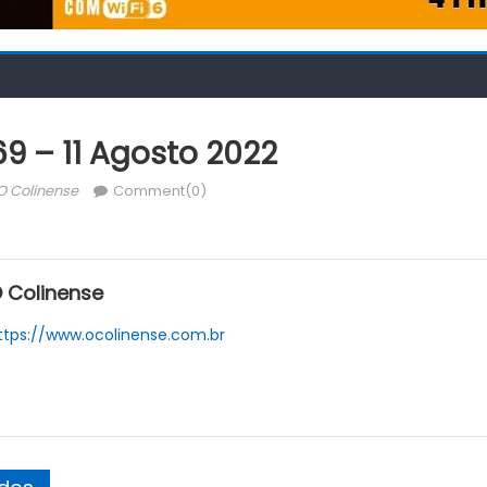
9 – 11 Agosto 2022
Author
O Colinense
Comment(0)
 Colinense
ttps://www.ocolinense.com.br