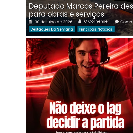
Deputado Marcos Pereira des
para obras e serviços
Author
Posted
O Colinense
30 de julho de 2026
Comme
on
Destaques Da Semana
Principais Notícias