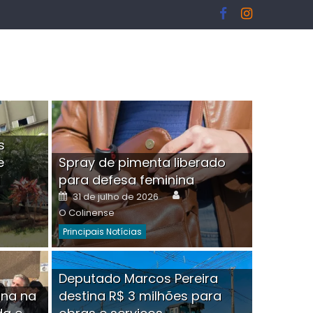
s
e
Spray de pimenta liberado
I
para defesa feminina
or
Author
Posted
31 de julho de 2026
on
O Colinense
Principais Notícias
ngelo Martins Tristão é
Deputado Marcos Pereira
ina na
destina R$ 3 milhões para
minoso mascarado
Empres
hor