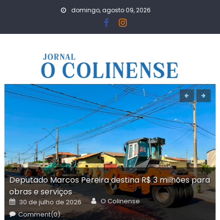
Skip
domingo, agosto 09, 2026
to
content
Deputado Marcos Pereira destina R$ 3 milhões para
obras e serviços
Author
Posted
O Colinense
30 de julho de 2026
on
Comment(0)