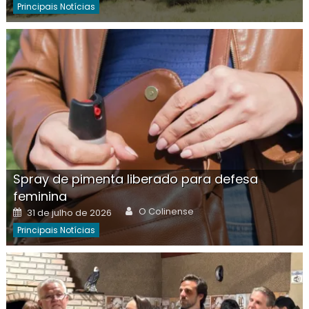
Principais Notícias
Spray de pimenta liberado para defesa
feminina
Author
Posted
O Colinense
31 de julho de 2026
on
Principais Notícias