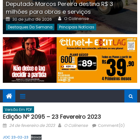
Deputado Marcos Pereira destina R$ 3
milhões para obras e serviços
Author
Posted
O Colinense
30 de julho de 2026
on
Destaques Da Semana
Principais Notícias
Versão Em PDF
Edição Nº 2095 – 23 Fevereiro 2023
Posted
Author
24 de fevereiro de 2023
O Colinense
Comment(0)
on
JOC 23-02-23
Baixar