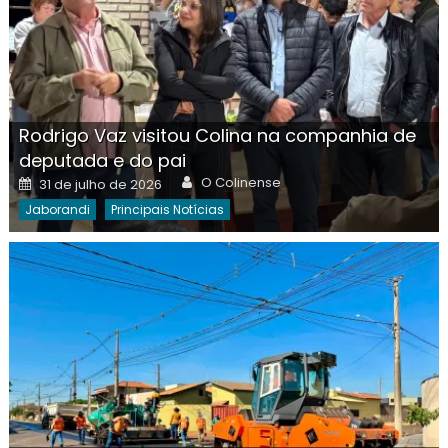
Rodrigo Vaz visitou Colina na companhia de
deputada e do pai
Author
Posted
O Colinense
31 de julho de 2026
on
Jaborandi
Principais Notícias