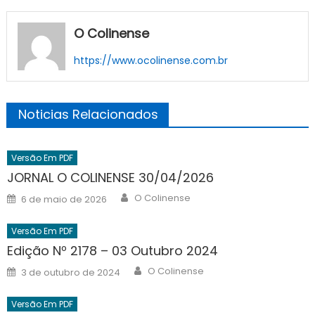
O Colinense
https://www.ocolinense.com.br
Noticias Relacionados
Versão Em PDF
JORNAL O COLINENSE 30/04/2026
Author
Posted
O Colinense
6 de maio de 2026
on
Versão Em PDF
Edição Nº 2178 – 03 Outubro 2024
Author
Posted
O Colinense
3 de outubro de 2024
on
Versão Em PDF