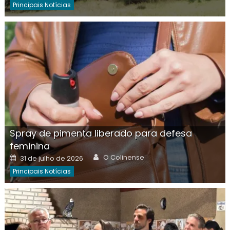
Principais Notícias
Spray de pimenta liberado para defesa
feminina
Author
Posted
O Colinense
31 de julho de 2026
on
Principais Notícias