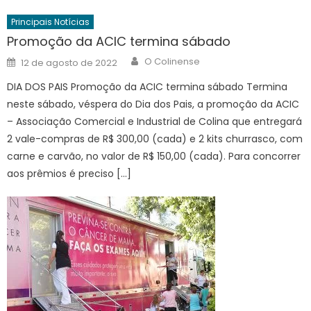
Principais Notícias
Promoção da ACIC termina sábado
Author
Posted
O Colinense
12 de agosto de 2022
on
DIA DOS PAIS Promoção da ACIC termina sábado Termina
neste sábado, véspera do Dia dos Pais, a promoção da ACIC
– Associação Comercial e Industrial de Colina que entregará
2 vale-compras de R$ 300,00 (cada) e 2 kits churrasco, com
carne e carvão, no valor de R$ 150,00 (cada). Para concorrer
aos prêmios é preciso […]