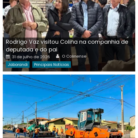
Rodrigo Vaz visitou Colina na companhia de
deputada e do pai
Author
Posted
O Colinense
31 de julho de 2026
on
Jaborandi
Principais Notícias