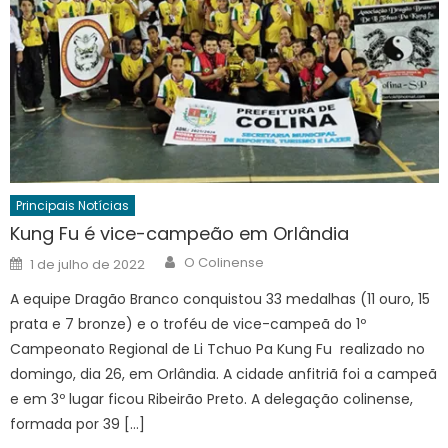
Principais Notícias
Kung Fu é vice-campeão em Orlândia
Author
Posted
O Colinense
1 de julho de 2022
on
A equipe Dragão Branco conquistou 33 medalhas (11 ouro, 15
prata e 7 bronze) e o troféu de vice-campeã do 1º
Campeonato Regional de Li Tchuo Pa Kung Fu realizado no
domingo, dia 26, em Orlândia. A cidade anfitriã foi a campeã
e em 3º lugar ficou Ribeirão Preto. A delegação colinense,
formada por 39 […]