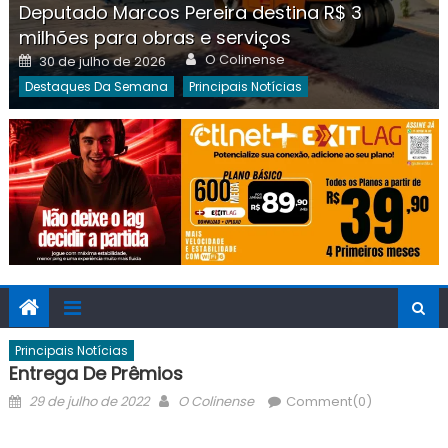
Deputado Marcos Pereira destina R$ 3
milhões para obras e serviços
Author
Posted
O Colinense
30 de julho de 2026
on
Destaques Da Semana
Principais Notícias
Principais Notícias
Entrega De Prêmios
Posted
Author
29 de julho de 2022
O Colinense
Comment(0)
on