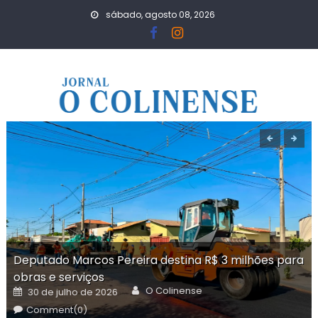
Skip
sábado, agosto 08, 2026
to
content
Deputado Marcos Pereira destina R$ 3 milhões para
obras e serviços
Author
Posted
O Colinense
30 de julho de 2026
on
Comment(0)