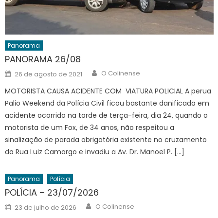
Panorama
PANORAMA 26/08
Author
Posted
O Colinense
26 de agosto de 2021
on
MOTORISTA CAUSA ACIDENTE COM VIATURA POLICIAL A perua
Palio Weekend da Polícia Civil ficou bastante danificada em
acidente ocorrido na tarde de terça-feira, dia 24, quando o
motorista de um Fox, de 34 anos, não respeitou a
sinalização de parada obrigatória existente no cruzamento
da Rua Luiz Camargo e invadiu a Av. Dr. Manoel P. […]
Panorama
Polícia
POLÍCIA – 23/07/2026
Author
Posted
O Colinense
23 de julho de 2026
on