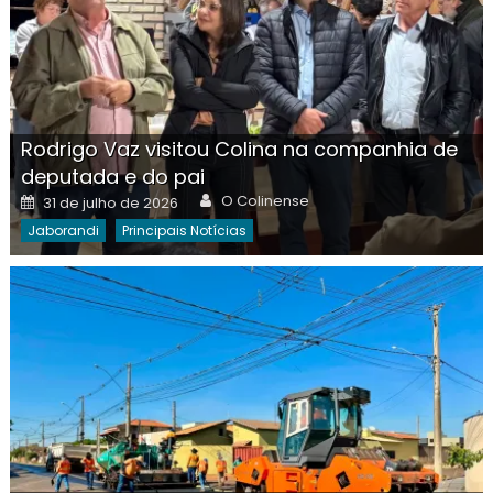
Rodrigo Vaz visitou Colina na companhia de
deputada e do pai
Author
Posted
O Colinense
31 de julho de 2026
on
Jaborandi
Principais Notícias