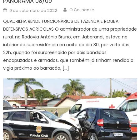
PANORAMA 08/09
Author
Posted
O Colinense
9 de setembro de 2022
on
QUADRILHA RENDE FUNCIONÁRIOS DE FAZENDA E ROUBA
DEFENSIVOS AGRÍCOLAS O administrador de uma propriedade
rural, na Rodovia Antônio Bruno, em Jaborandi, estava no
interior de sua residência na noite do dia 30, por volta das
22h, quando foi surpreendido por dois bandidos
encapuzados e armados, que também já tinham rendido o
vigia próximo ao barracão, […]