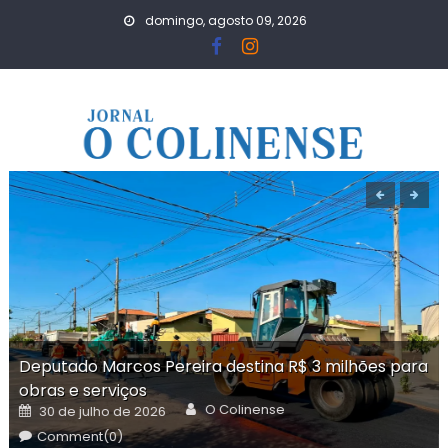
Skip
domingo, agosto 09, 2026
to
content
Deputado Marcos Pereira destina R$ 3 milhões para
obras e serviços
Author
Posted
O Colinense
30 de julho de 2026
on
Comment(0)