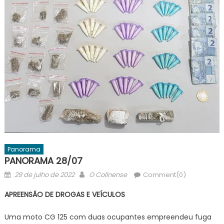
Panorama
PANORAMA 28/07
Posted
Author
29 de julho de 2022
O Colinense
Comment(0)
on
APREENSÃO DE DROGAS E VEÍCULOS
Uma moto CG 125 com duas ocupantes empreendeu fuga