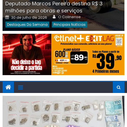
Deputado Marcos Pereira destina R$ 3
milhões para obras e serviços
Author
Posted
O Colinense
30 de julho de 2026
on
Destaques Da Semana
Principais Notícias