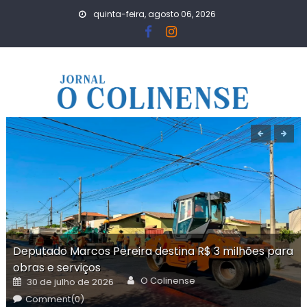
Skip
quinta-feira, agosto 06, 2026
to
content
Deputado Marcos Pereira destina R$ 3 milhões para
obras e serviços
Author
Posted
O Colinense
30 de julho de 2026
on
Comment(0)