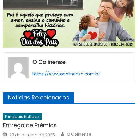
O Colinense
https://www.ocolinense.com.br
Noticias Relacionados
Principais Notícias
Entrega de Prêmios
Author
Posted
O Colinense
23 de outubro de 2025
on