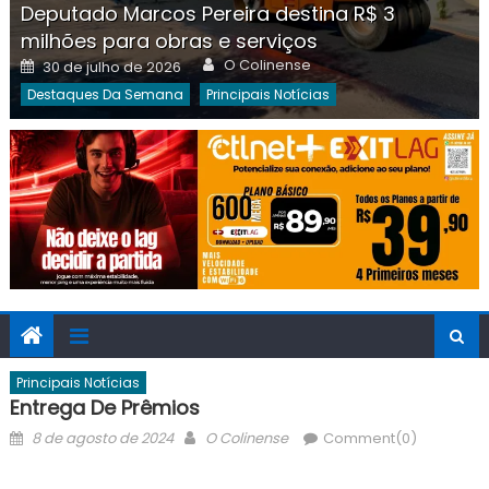
Deputado Marcos Pereira destina R$ 3
milhões para obras e serviços
Author
Posted
O Colinense
30 de julho de 2026
on
Destaques Da Semana
Principais Notícias
Principais Notícias
Entrega De Prêmios
Posted
Author
8 de agosto de 2024
O Colinense
Comment(0)
on