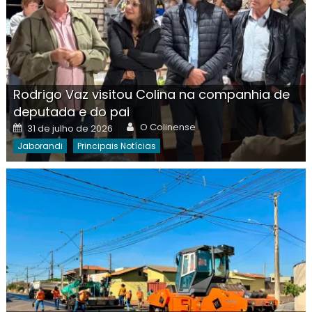
Rodrigo Vaz visitou Colina na companhia de
deputada e do pai
Author
Posted
O Colinense
31 de julho de 2026
on
Jaborandi
Principais Notícias