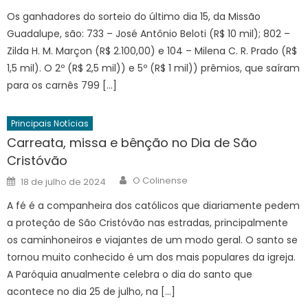
Os ganhadores do sorteio do último dia 15, da Missão
Guadalupe, são: 733 – José Antônio Beloti (R$ 10 mil); 802 –
Zilda H. M. Marçon (R$ 2.100,00) e 104 – Milena C. R. Prado (R$
1,5 mil). O 2º (R$ 2,5 mil)) e 5º (R$ 1 mil)) prêmios, que saíram
para os carnês 799 […]
Principais Notícias
Carreata, missa e bênção no Dia de São
Cristóvão
Author
Posted
O Colinense
18 de julho de 2024
on
A fé é a companheira dos católicos que diariamente pedem
a proteção de São Cristóvão nas estradas, principalmente
os caminhoneiros e viajantes de um modo geral. O santo se
tornou muito conhecido é um dos mais populares da igreja.
A Paróquia anualmente celebra o dia do santo que
acontece no dia 25 de julho, na […]