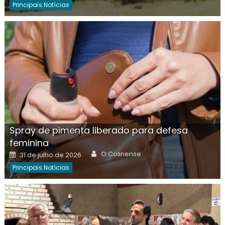
Principais Notícias
Spray de pimenta liberado para defesa
feminina
Author
Posted
O Colinense
31 de julho de 2026
on
Principais Notícias