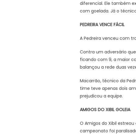
diferencial. Ele também e
com goelada. Já o técnic
PEDREIRA VENCE FÁCIL
A Pedreira venceu com tran
Contra um adversário que
ficando com 9, a maior c
balançou a rede duas veze
Macarrão, técnico da Pedr
time teve apenas dois am
prejudicou a equipe.
AMIGOS DO XIBIL GOLEIA
O Amigos do Xibil estre
campeonato foi paralisad