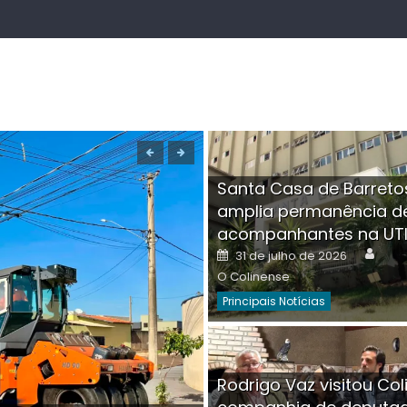
Santa Casa de Barreto
amplia permanência d
acompanhantes na UT
Auth
Posted
31 de julho de 2026
on
O Colinense
Principais Notícias
Boutique na Av. Â
Rodrigo Vaz visitou Col
invadida por cri
Aut