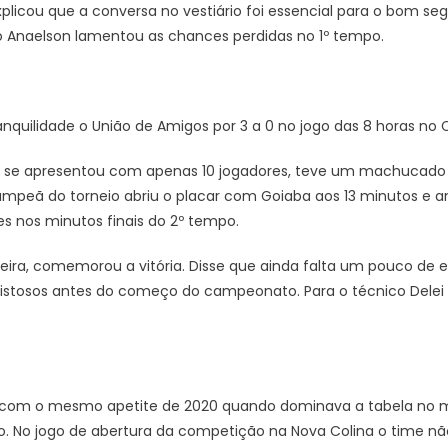
xplicou que a conversa no vestiário foi essencial para o bom se
o Anaelson lamentou as chances perdidas no 1º tempo.
quilidade o União de Amigos por 3 a 0 no jogo das 8 horas no Co
 se apresentou com apenas 10 jogadores, teve um machucado 
ampeã do torneio abriu o placar com Goiaba aos 13 minutos e
s nos minutos finais do 2º tempo.
eira, comemorou a vitória. Disse que ainda falta um pouco de 
istosos antes do começo do campeonato. Para o técnico Delei 
ou com o mesmo apetite de 2020 quando dominava a tabela n
o. No jogo de abertura da competição na Nova Colina o time 