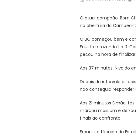
on
O atual campeão, Bom Chur
na abertura do Campeonat
O BC começou bem e com m
Fausto e fazendo 1 a 0. C
pecou na hora de finalizar
Aos 37 minutos, Nivaldo e
Depois do intervalo as c
não conseguia responder 
Aos 21 minutos Simão, fez
marcou mais um e deixou o
finais ao confronto.
Francis, o técnico do Est