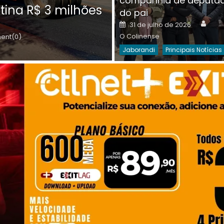
companhia de deputa
Posted
O C
30 de julho de 2026
tina R$ 3 milhões
on
do pai
Destaques Da Semana
Princip
Auth
Posted
31 de julho de 2026
on
O Colinense
nt(0)
Jaborandi
Principais Notícias