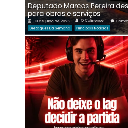
Deputado Marcos Pereira des
para obras e serviços
Author
Posted
O Colinense
30 de julho de 2026
Comme
on
Destaques Da Semana
Principais Notícias