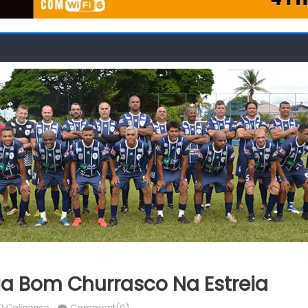
eia Bom Churrasco Na Estreia
uthor
O Colinense
Comment(0)