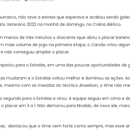
rasco, não teve a estreia que esperava e acabou sendo goleado
o Veterano 2022 na manhã de domingo, no Colina Alético.
enos de três minutos o atacante Ique abriu o placar batendo
om mais volume de jogo na primeira etapa, o Carvão criou alg
 e não conseguiu ampliar o placar.
mpatou para o Estrelas, em uma das poucas oportunidades de g
oisas mudaram e o Estrelas voltou melhor e dominou as ações. 
e, mesmo com as mexidas do técnico Anaelson, o time não me
 o segundo para o Estrelas e virou. A equipe seguiu em cima e 
 placar em 3 a 1. Não demorou para Nivaldo, de novo ele, marc
relas, destacou que o time vem forte como sempre, mas esse an