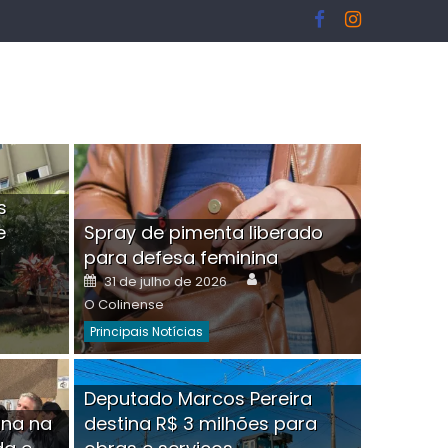
s
e
Spray de pimenta liberado
I
para defesa feminina
or
Author
Posted
31 de julho de 2026
on
O Colinense
Principais Notícias
ngelo Martins Tristão é
Deputado Marcos Pereira
ina na
destina R$ 3 milhões para
minoso mascarado
Empres
hor